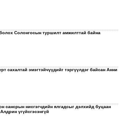
болох Солонгосын туршилт амжилттай байна
урт сахалтай эмэгтэйчүүдийг тэргүүлдэг байсан Анни
Тэт
дүг
он сансрын нисгэгчдийн ялгадсыг дэлхийд буцаан
 Алдрин үгүйсгэсэнгүй