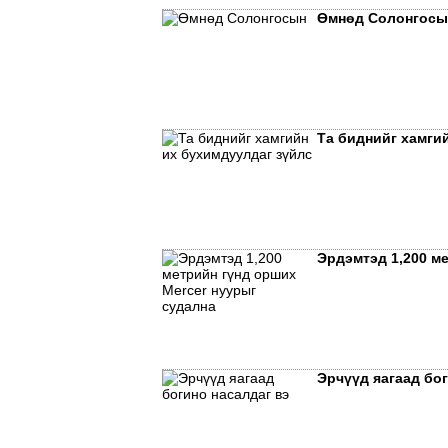
Өмнөд Солонгосын
Та биднийг хамги
Эрдэмтэд 1,200 м
Эрчүүд яагаад бог