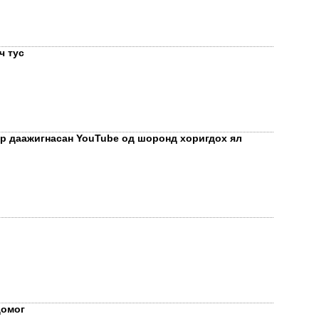
ч тус
ЭНЭ
ХАР
эр даажигнасан YouTube од шоронд хоригдох ял
"Мө
домог
сар