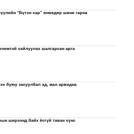
Сар
нөх
сүүлийн “Бүтэн сар” өнөөдөр шөнө гарна
эрх
эхэ
рчимтэй хайлуулах шалгарсан арга
гэх буюу засуулбал эд, мал арвидна
МО
БО
СУ
ын ширээнд байх ёсгүй таван хүнс