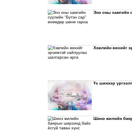
Энэ оны хамгийн 
Хэвлийн өөхийг э
Үс шинээр үргээл
Шинэ жилийн баяр