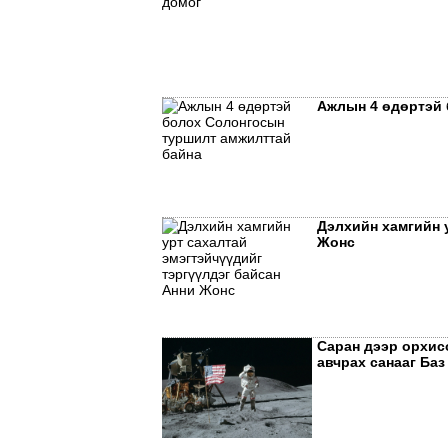
Ажлын 4 өдөртэй 
Дэлхийн хамгийн 
Жонс
Саран дээр орхис
авчрах санааг Баз