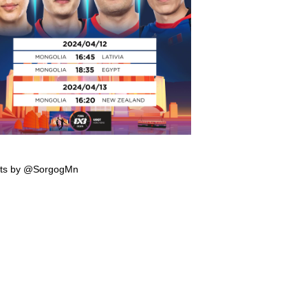
мпын эрхийн тэмцээнд тоглох манай
гтэй багийн тоглолтын хуваарь гарчээ
ts by @SorgogMn