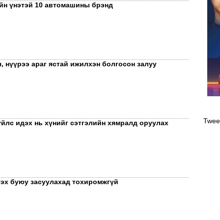
йн үнэтэй 10 автомашины брэнд
, нүүрээ араг ястай ижилхэн болгосон залуу
Оли
эрэ
Twee
үйлс идэх нь хүнийг сэтгэлийн хямралд оруулах
гэх буюу засуулахад тохиромжгүй