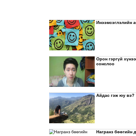
Инээмсэглэлийн а
Орон гэргүй хүнэ
сонслоо
Айдас гэж юу вэ?
Награнз бөөгийн 