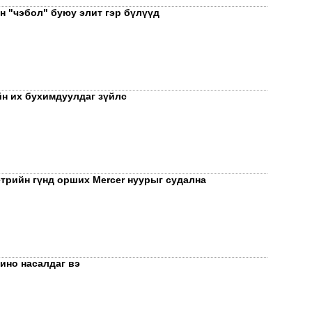
 "чэбол" буюу элит гэр бүлүүд
ҮЙ
ОР
АН
йн их бухимдуулдаг зүйлс
етрийн гүнд орших Mercer нуурыг судална
Мон
бол
ино насалдаг вэ