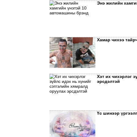
Энэ жилийн хамги
Хамар чихээ тайрч
Хэт их чихэрлэг з
эрсдэлтэй
Үс шинээр үргээл