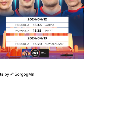
мпын эрхийн тэмцээнд тоглох манай
гтэй багийн тоглолтын хуваарь гарчээ
ts by @SorgogMn