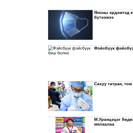
Японы эрдэмтэд к
бүтээжээ
Фэйсбүүк фэйсбү
Сахуу татран, том
М.Уранцэцэг Хөдө
мялаалаа