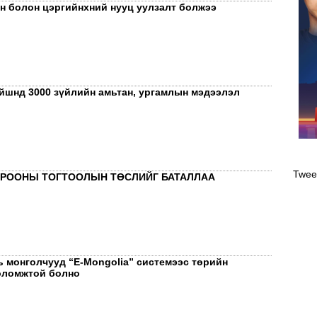
н болон цэргийнхний нууц уулзалт болжээ
ейшнд 3000 зүйлийн амьтан, ургамлын мэдээлэл
Оли
эрэ
Twee
ОРООНЫ ТОГТООЛЫН ТӨСЛИЙГ БАТАЛЛАА
ь монголчууд “Е-Mongolia” системээс төрийн
оломжтой болно