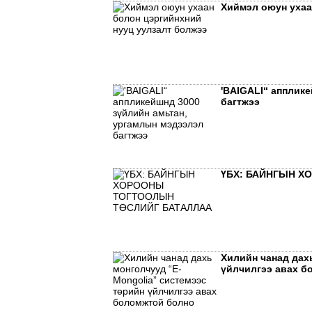
Хиймэл оюун ухаа
'BAIGALI“ апплик
багтжээ
ҮБХ: БАЙНГЫН Х
Хилийн чанад дах
үйлчилгээ авах б