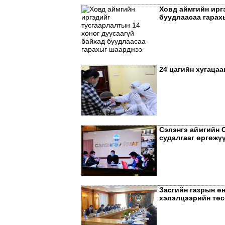
Ховд аймгийн ирг
буудлаасаа гарах
24 цагийн хугацаа
Сэлэнгэ аймгийн 
судалгааг өргөжү
Засгийн газрын ө
хэлэлцээрийн төс