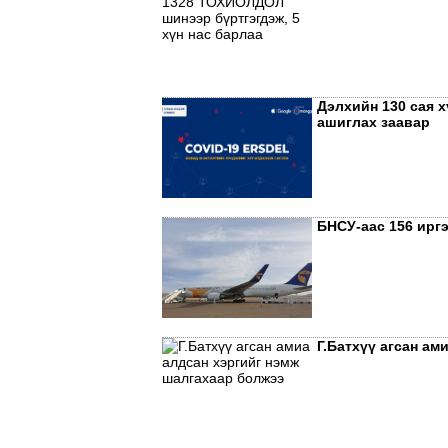
Дэлхийн 130 сая 
ашиглах заавар
БНСУ-аас 156 ирг
Г.Батхүү агсан ам