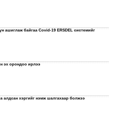
хүн ашиглаж байгаа Covid-19 ERSDEL системийг
эн эх орондоо ирлээ
Тэт
дүг
иа алдсан хэргийг нэмж шалгахаар болжээ