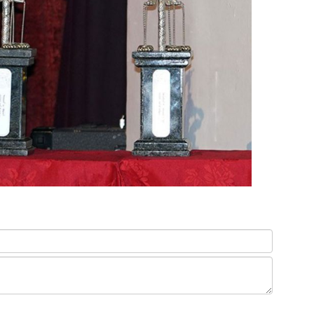
Сар
нөх
эрх
эхэ
МО
БО
СУ