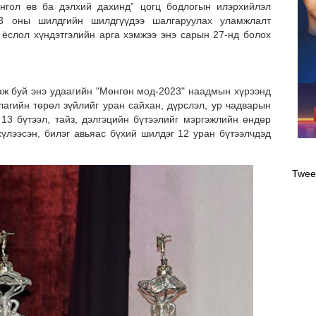
онгол өв ба дэлхий дахинд” цогц бодлогын илэрхийлэл
3 оны шилдгийн шилдгүүдээ шалгаруулах уламжлалт
слол хүндэтгэлийн арга хэмжээ энэ сарын 27-нд болох
буй энэ удаагийн "Мөнгөн мод-2023" наадмын хүрээнд
лагийн төрөл зүйлийг уран сайхан, дүрслэл, ур чадварын
13 бүтээл, тайз, дэлгэцийн бүтээлийг мэргэжлийн өндөр
хүлээсэн, билэг авьяас бүхий шилдэг 12 уран бүтээлчдэд
Оли
эрэ
Twee