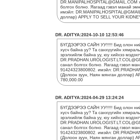
DR.MANIPALHOSPITAL@GMAIL.COM хая
болгох болно. Яагаад гэвэл манай эм
имэйл: DR.MANIPALHOSPITAL@GMAIL.C
доллар) APPLY TO SELL YOUR KIDNE
DR. ADITYA:2024-10-10 12:53:46
БҮГДЭЭРЭЭ САЙН УУ!!!!! Бид олон ний
хүсч байна уу? Та санхүүгийн хямрал
эрэлхийлж байна уу, юу хийхээ мэдэх
DR.PRADHAN.UROLOGIST.LT.COL@GMAI
санал болгох болно. Яагаад гэвэл ман
91424323800802. имэйл: DR.PRADHA
(Долоон зуун, Наян мянган доллар
780,000.00
DR. ADITYA:2024-04-29 13:24:24
БҮГДЭЭРЭЭ САЙН УУ!!!!! Бид олон ний
хүсч байна уу? Та санхүүгийн хямрал
эрэлхийлж байна уу, юу хийхээ мэдэх
DR.PRADHAN.UROLOGIST.LT.COL@GMAI
санал болгох болно. Яагаад гэвэл ман
91424323800802. имэйл: DR.PRADHA
(Долоон зуун, Наян мянган доллар