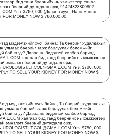
гаар бид танд бөөрнийх нь хэмжээгээр санал
нэлэгт бөөрний дутагдалд орж, 91424323800802.
OM Yнэ: $780, 000 (Долоон зуун, Наян мянган
ҮЙ
Y FOR MONEY NOW $ 780,000.00
ОР
АН
тэд мэдээлэхийг хүсч байна; Та бөөрийг худалдахыг
ын улмаас бөөрийг зарж борлуулах боломжийг
гүй байна уу? Дараа нь бидэнтэй холбоо бариад
L.COM хаягаар бид танд бөөрнийх нь хэмжээгээр
ай эмнэлэгт бөөрний дутагдалд орж,
N.UROLOGIST.LT.COL@GMAIL.COM Yнэ: $780, 000
) APPLY TO SELL YOUR KIDNEY FOR MONEY NOW $
тэд мэдээлэхийг хүсч байна; Та бөөрийг худалдахыг
Мон
ын улмаас бөөрийг зарж борлуулах боломжийг
бол
гүй байна уу? Дараа нь бидэнтэй холбоо бариад
L.COM хаягаар бид танд бөөрнийх нь хэмжээгээр
ай эмнэлэгт бөөрний дутагдалд орж,
N.UROLOGIST.LT.COL@GMAIL.COM Yнэ: $780, 000
) APPLY TO SELL YOUR KIDNEY FOR MONEY NOW $