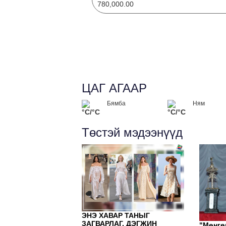
780,000.00
ЦАГ АГААР
Бямба
Ням
°C/°C
°C/°C
Төстэй мэдээнүүд
ЭНЭ ХАВАР ТАНЫГ
ЗАГВАРЛАГ, ДЭГЖИН
"Мөнгө