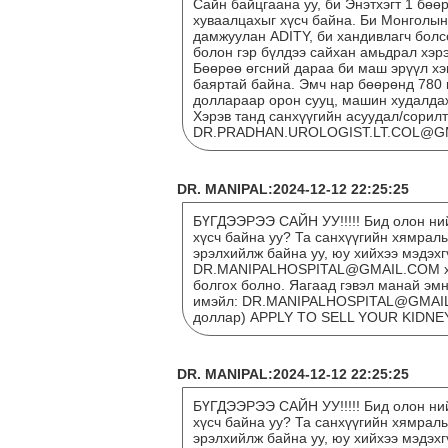
Сайн байцгаана уу, би Энэтхэгт 1 бөө
хуваалцахыг хүсч байна. Би Монголын
дамжуулан ADITY, би хандивлагч болс
болон гэр бүлдээ сайхан амьдрал хэрэ
Бөөрөө өгсний дараа би маш эрүүл хэ
баяртай байна. Эмч нар бөөрөнд 780 
доллараар орон сууц, машин худалда
Хэрэв танд санхүүгийн асуудал/сорилт
DR.PRADHAN.UROLOGIST.LT.COL@GMAI
DR. MANIPAL:2024-12-12 22:25:25
БҮГДЭЭРЭЭ САЙН УУ!!!!! Бид олон ний
хүсч байна уу? Та санхүүгийн хямрал
эрэлхийлж байна уу, юу хийхээ мэдэх
DR.MANIPALHOSPITAL@GMAIL.COM хая
болгох болно. Яагаад гэвэл манай эм
имэйл: DR.MANIPALHOSPITAL@GMAIL.C
доллар) APPLY TO SELL YOUR KIDNE
DR. MANIPAL:2024-12-12 22:25:25
БҮГДЭЭРЭЭ САЙН УУ!!!!! Бид олон ний
хүсч байна уу? Та санхүүгийн хямрал
эрэлхийлж байна уу, юу хийхээ мэдэх