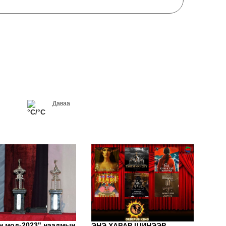
Энэ
Даваа
тэт
°C/°C
хув
“Ох
зор
н мод-2023" наадмын
ЭНЭ ХАВАР ШИНЭЭР