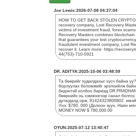
Joe Lewis:2026-07-08 04:27:04
HOW TO GET BACK STOLEN CRYPTO L
recovery company, Lost Recovery Masters
victims of investment fraud, forex scams
Recovery Masters combines blockchain t
that guarantees your lost cryptocurrency 
fraudulent investment company, Lost Re
recover it. Learn more: https://recover
44(753)-710-5921
DR. ADITYA:2025-10-06 03:48:59
Та бөөрийг худалдахыг хүсч байна уу
борлуулах боломжийг эрэлхийлж байна
бидэнтэй холбоо бариад DR.PRADHA
бөөрнийх нь хэмжээгээр санал болгох
дутагдалд орж, 91424323800802. и
Yнэ: $780, 000 (Долоон зуун, Наян 
MONEY NOW $ 780,000.00
OYUN:2025-07-12 13:40:47