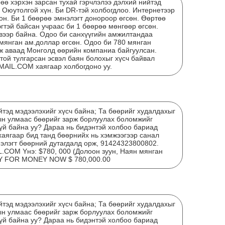
рөө хэрхэн зарсан тухай гэрчлэлээ дэлхий нийтэд
 Оюутолгой хүн. Би DR-тэй холбогдлоо. Интернетээр
он. Би 1 бөөрөө эмнэлэгт донороор өгсөн. Өөртөө
гтэй байсан учраас би 1 бөөрөө мөнгөөр өгсөн.
вээр байна. Одоо би санхүүгийн амжилтандаа
мянган ам.доллар өгсөн. Одоо би 780 мянган
ж аваад Монголд өөрийн компаниа байгуулсан.
той тулгарсан эсвэл баян болохыг хүсч байвал
L.COM хаягаар холбогдоно уу.
тэд мэдээлэхийг хүсч байна; Та бөөрийг худалдахыг
ын улмаас бөөрийг зарж борлуулах боломжийг
Тэт
гүй байна уу? Дараа нь бидэнтэй холбоо бариад
дүг
гаар бид танд бөөрнийх нь хэмжээгээр санал
нэлэгт бөөрний дутагдалд орж, 91424323800802.
OM Yнэ: $780, 000 (Долоон зуун, Наян мянган
Y FOR MONEY NOW $ 780,000.00
тэд мэдээлэхийг хүсч байна; Та бөөрийг худалдахыг
ын улмаас бөөрийг зарж борлуулах боломжийг
гүй байна уу? Дараа нь бидэнтэй холбоо бариад