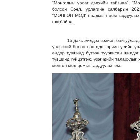
“Монголын урлаг дэлхийн тайзнаа”, “М
болсон Соёл, урлагийн салбарын 202
“МӨНГӨН МОД” наадмын цом гардуулах ё
гэж байна.
15 дахь жилдээ зохион байгуулагдаж 
үндэсний болон сонгодог орчин үеийн ур
өндөр түвшинд бүтээн туурвисан шилдэг 
түвшинд гүйцэтгэж, үзэгчдийн талархлыг 
мөнгөн мод цомыг гардуулах юм.