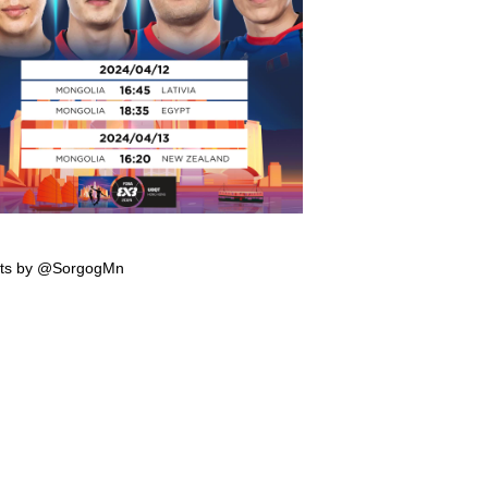
мпын эрхийн тэмцээнд тоглох манай
гтэй багийн тоглолтын хуваарь гарчээ
ts by @SorgogMn