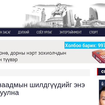
Н ЗАСАГ
ДЭЛХИЙ
СОЁЛ УРЛАГ
ЭНТЕРТАЙНМЕНТ
СПОРТ
С
наадмын шилдгүүдийг энэ
руулна