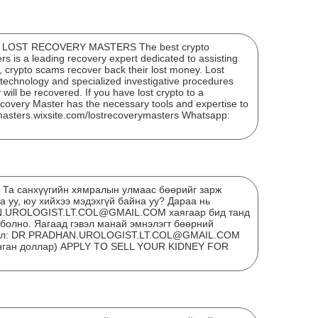
OST RECOVERY MASTERS The best crypto
 is a leading recovery expert dedicated to assisting
, crypto scams recover back their lost money. Lost
echnology and specialized investigative procedures
will be recovered. If you have lost crypto to a
ЭНЭ
covery Master has the necessary tools and expertise to
ymasters.wixsite.com/lostrecoverymasters Whatsapp:
ХАР
? Та санхүүгийн хямралын улмаас бөөрийг зарж
 уу, юу хийхээ мэдэхгүй байна уу? Дараа нь
N.UROLOGIST.LT.COL@GMAIL.COM хаягаар бид танд
 болно. Яагаад гэвэл манай эмнэлэгт бөөрний
мэйл: DR.PRADHAN.UROLOGIST.LT.COL@GMAIL.COM
мянган доллар) APPLY TO SELL YOUR KIDNEY FOR
"Мө
сар