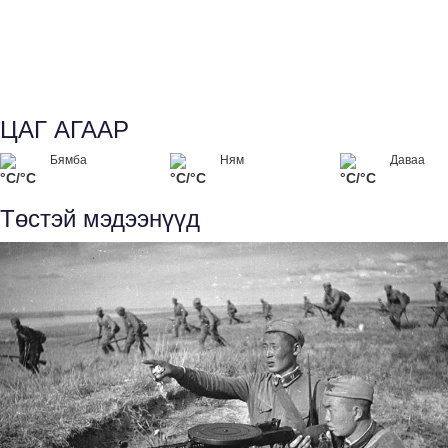
ЦАГ АГААР
Бямба
Ням
Даваа
°C/°C
°C/°C
°C/°C
Төстэй мэдээнүүд