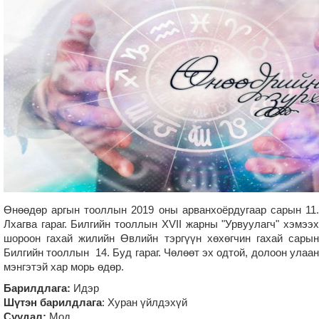
Өнөөдөр аргын тооллын 2019 оны арванхоёрдугаар сарын 11.
Лхагва гараг. Билгийн тооллын XVII жарны "Урвуулагч" хэмээх
шороон гахай жилийн Өвлийн тэргүүн хөхөгчин гахай сарын
Билгийн тооллын 14. Буд гараг. Чөлөөт эх одтой, долоон улаан
мэнгэтэй хар морь өдөр.
Барилдлага:
Идэр
Шүтэн барилдлага
: Хуран үйлдэхүй
Суудал:
Мод