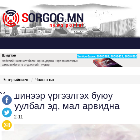
Дэлгэх
Энтертайнмент
Чөлөөт цаг
Үс шинээр үргээлгэх буюу
засуулбал эд, мал арвидна
2019-12-11