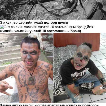
Эр хүн, эр цэргийн тухай долоон шүлэг
Энэ
жилийн хамгийн үнэтэй 10 автомашины брэнд
Хамар чихээ тайрч, нүүрээ араг ястай ижилхэн болгосон