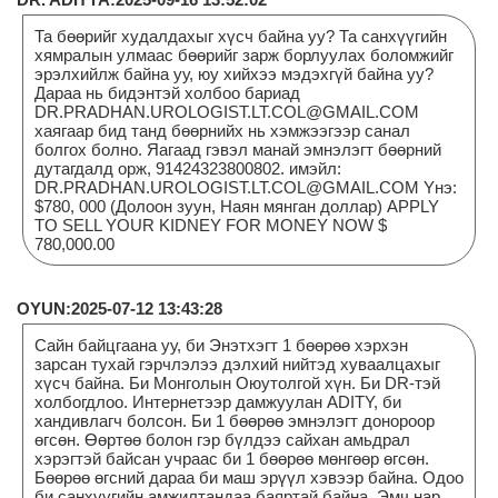
Та бөөрийг худалдахыг хүсч байна уу? Та санхүүгийн
хямралын улмаас бөөрийг зарж борлуулах боломжийг
эрэлхийлж байна уу, юу хийхээ мэдэхгүй байна уу?
Дараа нь бидэнтэй холбоо бариад
DR.PRADHAN.UROLOGIST.LT.COL@GMAIL.COM
хаягаар бид танд бөөрнийх нь хэмжээгээр санал
болгох болно. Яагаад гэвэл манай эмнэлэгт бөөрний
дутагдалд орж, 91424323800802. имэйл:
DR.PRADHAN.UROLOGIST.LT.COL@GMAIL.COM Yнэ:
$780, 000 (Долоон зуун, Наян мянган доллар) APPLY
TO SELL YOUR KIDNEY FOR MONEY NOW $
780,000.00
OYUN:2025-07-12 13:43:28
Сайн байцгаана уу, би Энэтхэгт 1 бөөрөө хэрхэн
зарсан тухай гэрчлэлээ дэлхий нийтэд хуваалцахыг
хүсч байна. Би Монголын Оюутолгой хүн. Би DR-тэй
холбогдлоо. Интернетээр дамжуулан ADITY, би
хандивлагч болсон. Би 1 бөөрөө эмнэлэгт донороор
өгсөн. Өөртөө болон гэр бүлдээ сайхан амьдрал
хэрэгтэй байсан учраас би 1 бөөрөө мөнгөөр өгсөн.
Бөөрөө өгсний дараа би маш эрүүл хэвээр байна. Одоо
би санхүүгийн амжилтандаа баяртай байна. Эмч нар