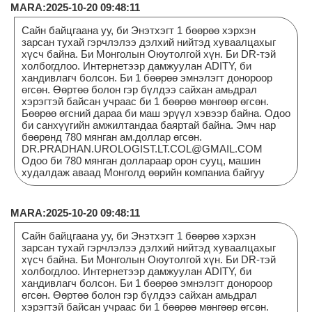
MARA:2025-10-20 09:48:11
Сайн байцгаана уу, би Энэтхэгт 1 бөөрөө хэрхэн
зарсан тухай гэрчлэлээ дэлхий нийтэд хуваалцахыг
хүсч байна. Би Монголын Оюутолгой хүн. Би DR-тэй
холбогдлоо. Интернетээр дамжуулан ADITY, би
хандивлагч болсон. Би 1 бөөрөө эмнэлэгт донороор
өгсөн. Өөртөө болон гэр бүлдээ сайхан амьдрал
хэрэгтэй байсан учраас би 1 бөөрөө мөнгөөр өгсөн.
Бөөрөө өгсний дараа би маш эрүүл хэвээр байна. Одоо
би санхүүгийн амжилтандаа баяртай байна. Эмч нар
бөөрөнд 780 мянган ам.доллар өгсөн.
DR.PRADHAN.UROLOGIST.LT.COL@GMAIL.COM
Одоо би 780 мянган доллараар орон сууц, машин
худалдаж аваад Монголд өөрийн компаниа байгуу
MARA:2025-10-20 09:48:11
Сайн байцгаана уу, би Энэтхэгт 1 бөөрөө хэрхэн
зарсан тухай гэрчлэлээ дэлхий нийтэд хуваалцахыг
хүсч байна. Би Монголын Оюутолгой хүн. Би DR-тэй
холбогдлоо. Интернетээр дамжуулан ADITY, би
хандивлагч болсон. Би 1 бөөрөө эмнэлэгт донороор
өгсөн. Өөртөө болон гэр бүлдээ сайхан амьдрал
хэрэгтэй байсан учраас би 1 бөөрөө мөнгөөр өгсөн.