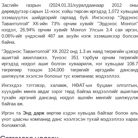
Засгийн газрын /2024.01.31/хуралдаанаар 2012 оны
дөрөвдүгээр сарын 11-нээс хойш төрсөн иргэдэд 1,072 хувьцаа
эзэмшүүлэх шийдвэрийг гаргаад буй. Ингэснээр “Эрдэнэс
Тавантолгой” ХК-ийн 73% орчим хувийг "Эрдэнэс Монгол"
нэгдэл, 26.94% орчим хувийг Монгол Улсын 3.4 сая иргэн,
0.06%-ийг үндэсний 487 аж ахуйн нэгж эзэмшихээр болсон
байна.
"Эрдэнэс Тавантолгой" ХК 2022 онд 1.3 их наяд төгрөгийн цэвэр
ашигтай ажиллажээ. Үүнээс 351 тэрбум орчим төгрөгийг
иргэдэд ногдол ашиг болгон хуваарилж, нэг хувьцааг 108.7
төгрөгөөр тооцон 104,000 төгрөгийг иргэдийн дансанд
шилжүүлж эхэлсэн болохыг тус компаниас мэдээллээ.
Ингэхдээ тэтгэвэр, халамж, НӨАТ-ын буцаан олголтын,
хүүхдийн мөнгө авдаг зэрэг төрд байгаа мэдээллийг ашиглан
тухайн иргэний дансанд ногдол ашгийн мөнгийг шилжүүлж
байгаа аж.
Иргэн та
Энд дарж
өөртөө хэдэн хувьцаа байгааг болон ал
үнэт цаасны компанид данс нээлгэсэн тухай мэдээллээ харах
боломжтой.