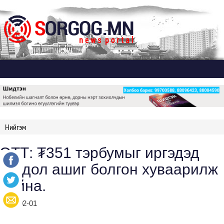
Дэлгэх
Нийгэм
ЭТТ: ₮351 тэрбумыг иргэдэд
ногдол ашиг болгон хуваарилж
байна.
2024-02-01