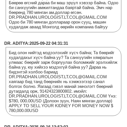
Бөөрөө өгсний дараа би маш эрүүл хэвээр байна. Одоо
би санхүүгийн амжилтандаа баяртай байна. Эмч нар
бөөрөнд 780 мянган ам.доллар өгсөн.
DR.PRADHAN.UROLOGIST.LT.COL@GMAIL.COM
Одоо би 780 мянган доллараар орон сууц, машин
худалдаж аваад Монголд өөрийн компаниа байгуу
DR. ADITYA:2025-09-22 04:31:31
Бид олон нийтэд мэдээлэхийг хүсч байна; Та бөөрийг
худалдахыг хүсч байна уу? Та санхүүгийн хямралын
улмаас бөөрийг зарж борлуулах боломжийг эрэлхийлж
байна уу, юу хийхээ мэдэхгүй байна уу? Дараа нь
бидэнтэй холбоо бариад
DR.PRADHAN.UROLOGIST.LT.COL@GMAIL.COM
хаягаар бид танд бөөрнийх нь хэмжээгээр санал
болгох болно. Яагаад гэвэл манай эмнэлэгт бөөрний
дутагдалд орж, 91424323800802. имэйл:
DR.PRADHAN.UROLOGIST.LT.COL@GMAIL.COM Yнэ:
$780, 000.00USD (Долоон зуун, Наян мянган доллар)
APPLY TO SELL YOUR KIDNEY FOR MONEY NOW $
780,000.00USD
DR. ADITYA:2025-09-16 13:52:02