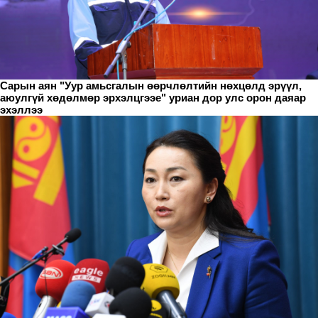
Сарын аян "Уур амьсгалын өөрчлөлтийн нөхцөлд эрүүл,
аюулгүй хөдөлмөр эрхэлцгээе" уриан дор улс орон даяар
эхэллээ