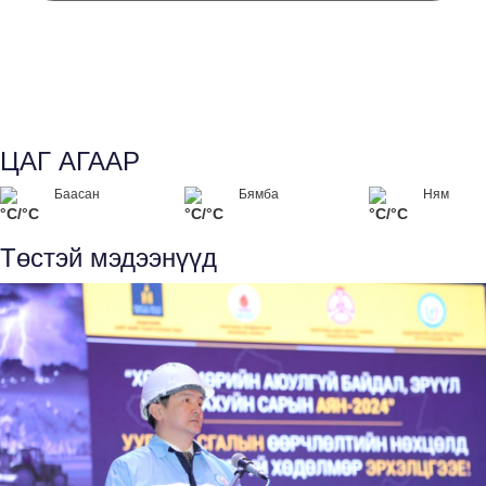
ЦАГ АГААР
Баасан
Бямба
Ням
°C/°C
°C/°C
°C/°C
Төстэй мэдээнүүд