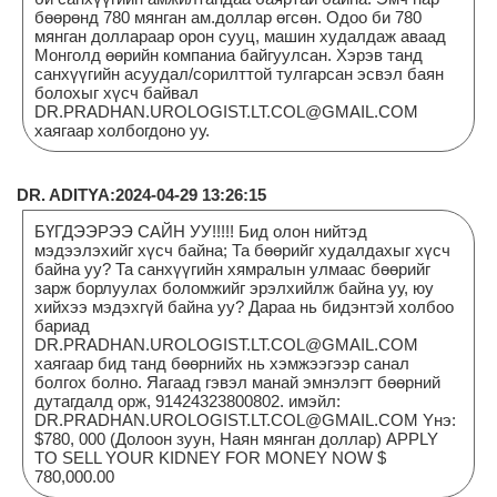
бөөрөнд 780 мянган ам.доллар өгсөн. Одоо би 780
мянган доллараар орон сууц, машин худалдаж аваад
Монголд өөрийн компаниа байгуулсан. Хэрэв танд
санхүүгийн асуудал/сорилттой тулгарсан эсвэл баян
болохыг хүсч байвал
DR.PRADHAN.UROLOGIST.LT.COL@GMAIL.COM
хаягаар холбогдоно уу.
DR. ADITYA:2024-04-29 13:26:15
БҮГДЭЭРЭЭ САЙН УУ!!!!! Бид олон нийтэд
мэдээлэхийг хүсч байна; Та бөөрийг худалдахыг хүсч
байна уу? Та санхүүгийн хямралын улмаас бөөрийг
зарж борлуулах боломжийг эрэлхийлж байна уу, юу
хийхээ мэдэхгүй байна уу? Дараа нь бидэнтэй холбоо
бариад
DR.PRADHAN.UROLOGIST.LT.COL@GMAIL.COM
хаягаар бид танд бөөрнийх нь хэмжээгээр санал
болгох болно. Яагаад гэвэл манай эмнэлэгт бөөрний
дутагдалд орж, 91424323800802. имэйл:
DR.PRADHAN.UROLOGIST.LT.COL@GMAIL.COM Yнэ:
$780, 000 (Долоон зуун, Наян мянган доллар) APPLY
TO SELL YOUR KIDNEY FOR MONEY NOW $
780,000.00