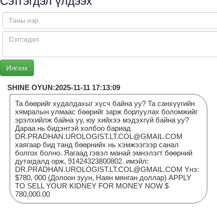
Сэтгэгдэл үлдээх
SHINE OYUN:2025-11-11 17:13:09
Та бөөрийг худалдахыг хүсч байна уу? Та санхүүгийн
хямралын улмаас бөөрийг зарж борлуулах боломжийг
эрэлхийлж байна уу, юу хийхээ мэдэхгүй байна уу?
Дараа нь бидэнтэй холбоо бариад
DR.PRADHAN.UROLOGIST.LT.COL@GMAIL.COM
хаягаар бид танд бөөрнийх нь хэмжээгээр санал
болгох болно. Яагаад гэвэл манай эмнэлэгт бөөрний
дутагдалд орж, 91424323800802. имэйл:
DR.PRADHAN.UROLOGIST.LT.COL@GMAIL.COM Yнэ:
$780, 000 (Долоон зуун, Наян мянган доллар) APPLY
TO SELL YOUR KIDNEY FOR MONEY NOW $
780,000.00