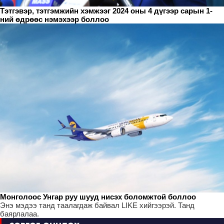
Тэтгэвэр, тэтгэмжийн хэмжээг 2024 оны 4 дүгээр сарын 1-
ний өдрөөс нэмэхээр боллоо
Монголоос Унгар руу шууд нисэх боломжтой боллоо
Энэ мэдээ танд таалагдаж байвал LIKE хийгээрэй. Танд
баярлалаа.