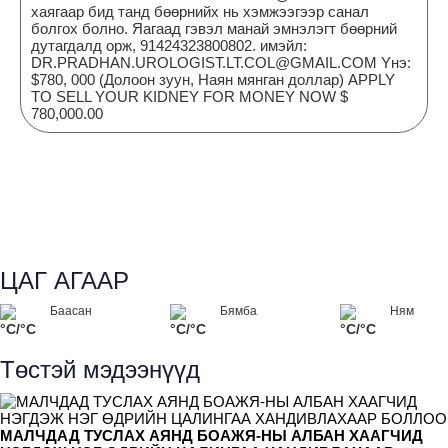
хаягаар бид танд бөөрнийх нь хэмжээгээр санал
болгох болно. Яагаад гэвэл манай эмнэлэгт бөөрний
дутагдалд орж, 91424323800802. имэйл:
DR.PRADHAN.UROLOGIST.LT.COL@GMAIL.COM Yнэ:
$780, 000 (Долоон зуун, Наян мянган доллар) APPLY
TO SELL YOUR KIDNEY FOR MONEY NOW $
780,000.00
ЦАГ АГААР
Баасан
Бямба
Ням
°C/°C
°C/°C
°C/°C
Төстэй мэдээнүүд
МАЛЧДАД ТУСЛАХ АЯНД БОАЖЯ-НЫ АЛБАН ХААГЧИД