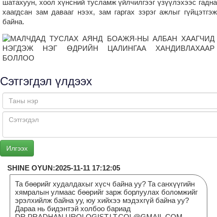
шатахуун, хоол хүнсний тусламж үйлчилгээг үзүүлэхээс гадна
хаагдсан зам давааг нээх, зам гаргах зэрэг ажлыг гүйцэтгэж
байна.
Сэтгэгдэл үлдээх
SHINE OYUN:2025-11-11 17:12:05
Та бөөрийг худалдахыг хүсч байна уу? Та санхүүгийн
хямралын улмаас бөөрийг зарж борлуулах боломжийг
эрэлхийлж байна уу, юу хийхээ мэдэхгүй байна уу?
Дараа нь бидэнтэй холбоо бариад
DR.PRADHAN.UROLOGIST.LT.COL@GMAIL.COM