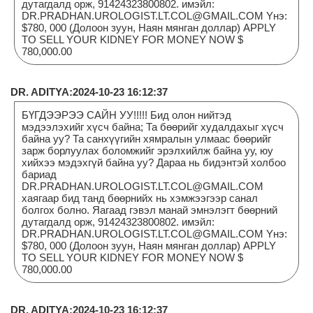
дутагдалд орж, 91424323800802. имэйл:
DR.PRADHAN.UROLOGIST.LT.COL@GMAIL.COM Yнэ:
$780, 000 (Долоон зуун, Наян мянган доллар) APPLY
TO SELL YOUR KIDNEY FOR MONEY NOW $
780,000.00
DR. ADITYA:2024-10-23 16:12:37
БҮГДЭЭРЭЭ САЙН УУ!!!!! Бид олон нийтэд
мэдээлэхийг хүсч байна; Та бөөрийг худалдахыг хүсч
байна уу? Та санхүүгийн хямралын улмаас бөөрийг
зарж борлуулах боломжийг эрэлхийлж байна уу, юу
хийхээ мэдэхгүй байна уу? Дараа нь бидэнтэй холбоо
бариад
DR.PRADHAN.UROLOGIST.LT.COL@GMAIL.COM
хаягаар бид танд бөөрнийх нь хэмжээгээр санал
болгох болно. Яагаад гэвэл манай эмнэлэгт бөөрний
дутагдалд орж, 91424323800802. имэйл:
DR.PRADHAN.UROLOGIST.LT.COL@GMAIL.COM Yнэ:
$780, 000 (Долоон зуун, Наян мянган доллар) APPLY
TO SELL YOUR KIDNEY FOR MONEY NOW $
780,000.00
DR. ADITYA:2024-10-23 16:12:37