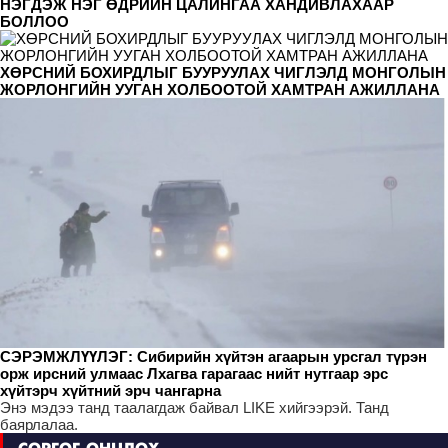
НЭГДЭЖ НЭГ ӨДРИЙН ЦАЛИНГАА ХАНДИВЛАХААР
БОЛЛОО
ХӨРСНИЙ БОХИРДЛЫГ БУУРУУЛАХ ЧИГЛЭЛД МОНГОЛЫН
ЖОРЛОНГИЙН УУГАН ХОЛБООТОЙ ХАМТРАН АЖИЛЛАНА
СЭРЭМЖЛҮҮЛЭГ: Сибирийн хүйтэн агаарын урсгал түрэн
орж ирсний улмаас Лхагва гарагаас нийт нутгаар эрс
хүйтэрч хүйтний эрч чангарна
Энэ мэдээ танд таалагдаж байвал LIKE хийгээрэй. Танд
баярлалаа.