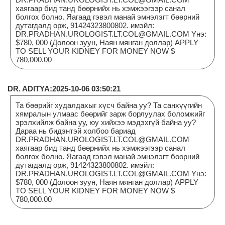
хаягаар бид танд бөөрнийх нь хэмжээгээр санал
болгох болно. Яагаад гэвэл манай эмнэлэгт бөөрний
дутагдалд орж, 91424323800802. имэйл:
DR.PRADHAN.UROLOGIST.LT.COL@GMAIL.COM Yнэ:
$780, 000 (Долоон зуун, Наян мянган доллар) APPLY
TO SELL YOUR KIDNEY FOR MONEY NOW $
780,000.00
DR. ADITYA:2025-10-06 03:50:21
Та бөөрийг худалдахыг хүсч байна уу? Та санхүүгийн
хямралын улмаас бөөрийг зарж борлуулах боломжийг
эрэлхийлж байна уу, юу хийхээ мэдэхгүй байна уу?
Дараа нь бидэнтэй холбоо бариад
DR.PRADHAN.UROLOGIST.LT.COL@GMAIL.COM
хаягаар бид танд бөөрнийх нь хэмжээгээр санал
болгох болно. Яагаад гэвэл манай эмнэлэгт бөөрний
дутагдалд орж, 91424323800802. имэйл:
DR.PRADHAN.UROLOGIST.LT.COL@GMAIL.COM Yнэ:
$780, 000 (Долоон зуун, Наян мянган доллар) APPLY
TO SELL YOUR KIDNEY FOR MONEY NOW $
780,000.00