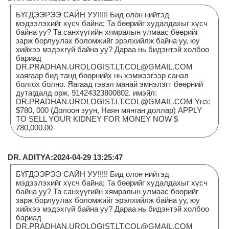
БҮГДЭЭРЭЭ САЙН УУ!!!!! Бид олон нийтэд
мэдээлэхийг хүсч байна; Та бөөрийг худалдахыг хүсч
байна уу? Та санхүүгийн хямралын улмаас бөөрийг
зарж борлуулах боломжийг эрэлхийлж байна уу, юу
хийхээ мэдэхгүй байна уу? Дараа нь бидэнтэй холбоо
бариад
DR.PRADHAN.UROLOGIST.LT.COL@GMAIL.COM
хаягаар бид танд бөөрнийх нь хэмжээгээр санал
болгох болно. Яагаад гэвэл манай эмнэлэгт бөөрний
дутагдалд орж, 91424323800802. имэйл:
DR.PRADHAN.UROLOGIST.LT.COL@GMAIL.COM Yнэ:
$780, 000 (Долоон зуун, Наян мянган доллар) APPLY
TO SELL YOUR KIDNEY FOR MONEY NOW $
780,000.00
DR. ADITYA:2024-04-29 13:25:47
БҮГДЭЭРЭЭ САЙН УУ!!!!! Бид олон нийтэд
мэдээлэхийг хүсч байна; Та бөөрийг худалдахыг хүсч
байна уу? Та санхүүгийн хямралын улмаас бөөрийг
зарж борлуулах боломжийг эрэлхийлж байна уу, юу
хийхээ мэдэхгүй байна уу? Дараа нь бидэнтэй холбоо
бариад
DR.PRADHAN.UROLOGIST.LT.COL@GMAIL.COM