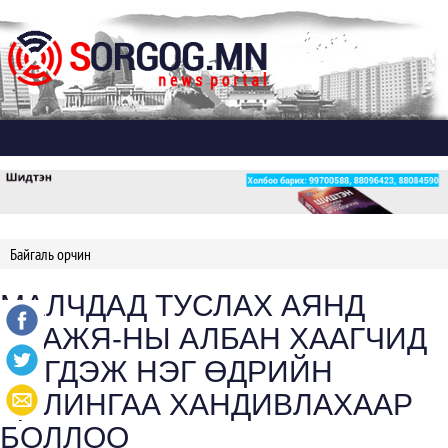
Дэлгэх
Байгаль орчин
МАЛЧДАД ТУСЛАХ АЯНД
БОАЖЯ-НЫ АЛБАН ХААГЧИД
НЭГДЭЖ НЭГ ӨДРИЙН
ЦАЛИНГАА ХАНДИВЛАХААР
БОЛЛОО