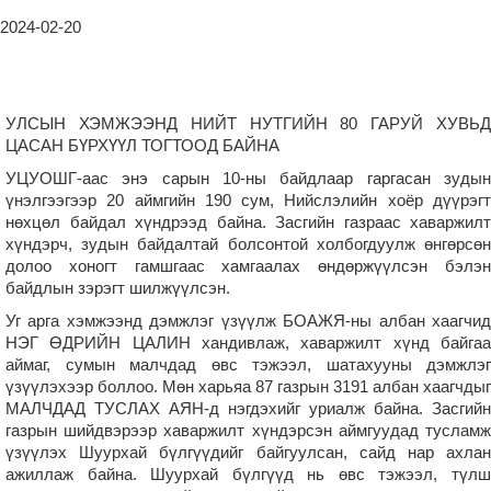
2024-02-20
УЛСЫН ХЭМЖЭЭНД НИЙТ НУТГИЙН 80 ГАРУЙ ХУВЬД
ЦАСАН БҮРХҮҮЛ ТОГТООД БАЙНА
УЦУОШГ-аас энэ сарын 10-ны байдлаар гаргасан зудын
үнэлгээгээр 20 аймгийн 190 сум, Нийслэлийн хоёр дүүрэгт
нөхцөл байдал хүндрээд байна. Засгийн газраас хаваржилт
хүндэрч, зудын байдалтай болсонтой холбогдуулж өнгөрсөн
долоо хоногт гамшгаас хамгаалах өндөржүүлсэн бэлэн
байдлын зэрэгт шилжүүлсэн.
Уг арга хэмжээнд дэмжлэг үзүүлж БОАЖЯ-ны албан хаагчид
НЭГ ӨДРИЙН ЦАЛИН хандивлаж, хаваржилт хүнд байгаа
аймаг, сумын малчдад өвс тэжээл, шатахууны дэмжлэг
үзүүлэхээр боллоо. Мөн харьяа 87 газрын 3191 албан хаагчдыг
МАЛЧДАД ТУСЛАХ АЯН-д нэгдэхийг уриалж байна. Засгийн
газрын шийдвэрээр хаваржилт хүндэрсэн аймгуудад тусламж
үзүүлэх Шуурхай бүлгүүдийг байгуулсан, сайд нар ахлан
ажиллаж байна. Шуурхай бүлгүүд нь өвс тэжээл, түлш