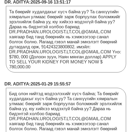
DR. ADITYA:2025-09-16 13:51:17
Та бөөрийг худалдахыг хүсч байна уу? Та санхүүгийн
хямралын улмаас бөөрийг зарж борлуулах боломжийг
эрэлхийлж байна уу, юу хийхээ мэдэхгүй байна уу?
Дараа нь бидэнтэй холбоо бариад
DR.PRADHAN.UROLOGIST.LT.COL@GMAIL.COM
хаягаар бид танд бөөрнийх нь хэмжээгээр санал
болгох болно. Яагаад гэвэл манай эмнэлэгт бөөрний
дутагдалд орж, 91424323800802. имэйл:
DR.PRADHAN.UROLOGIST.LT.COL@GMAIL.COM Yнэ:
$780, 000 (Долоон зуун, Наян мянган доллар) APPLY
TO SELL YOUR KIDNEY FOR MONEY NOW $
780,000.00
DR. ADITYA:2025-01-29 15:55:57
Бид олон нийтэд мэдээлэхийг хүсч байна; Та бөөрийг
худалдахыг хүсч байна уу? Та санхүүгийн хямралын
улмаас бөөрийг зарж борлуулах боломжийг эрэлхийлж
байна уу, юу хийхээ мэдэхгүй байна уу? Дараа нь
бидэнтэй холбоо бариад
DR.PRADHAN.UROLOGIST.LT.COL@GMAIL.COM
хаягаар бид танд бөөрнийх нь хэмжээгээр санал
болгох болно. Яагаад гэвэл манай эмнэлэгт бөөрний