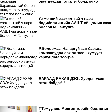
оюутнуудад тэтгэлэг болж очно
Үе мөчний саажилттай ч пара
бодибилдингийн ААШТ-ий цомын эзэн
болсон М.Гантулга
Р.Болормаа: Чанаргүй зам барьдаг
компаниудад эрх олгосон хүмүүст
хариуцлага тооцъё
ЯАРААД ЯАХАВ ДЭЭ: Хурдыг үхэл
отож байдаг!!!
Г.Тэмүүлэн: Монгол төрийн бодлогыг