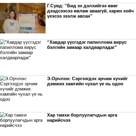
Г.Сувд: “Бид эх дэлхийгээ өвөг
дээдсээсээ өвлөж аваагүй, харин хойч
үеэсээ зээлж авсан”
“Хавдар үүсгэдэг папиллома вирус
бэлгийн замаар халдварладаг”
Э.Орчлон: Сэргээгдэх эрчим хүчийг
дэмжих хамгийн чухал үе нь одоо
Хар тамхи борлуулагчдын арга
нарийсчээ