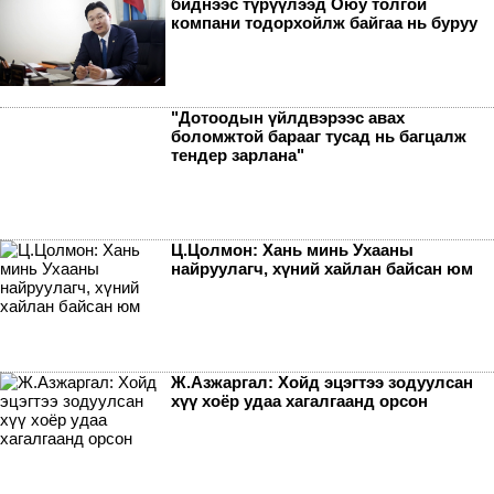
биднээс түрүүлээд Оюу толгой
компани тодорхойлж байгаа нь буруу
"Дотоодын үйлдвэрээс авах
боломжтой барааг тусад нь багцалж
тендер зарлана"
Ц.Цолмон: Хань минь Ухааны
найруулагч, хүний хайлан байсан юм
Ж.Азжаргал: Хойд эцэгтээ зодуулсан
хүү хоёр удаа хагалгаанд орсон