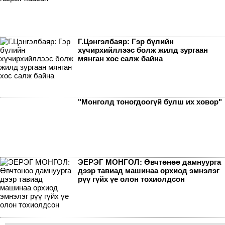
Г.Цэнгэлбаяр: Гэр бүлийн
хүчирхийллээс болж жилд зургаан
мянган хос салж байна
"Монголд тоногдоогүй булш их ховор"
ЭЕРЭГ МОНГОЛ: Өвчтөнөө дамнуурга
дээр тавиад машинаа орхиод эмнэлэг
рүү гүйх үе олон тохиолдсон