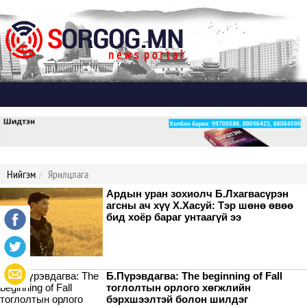
Дэлгэх
Нийгэм
Ярилцлага
Ардын уран зохиолч Б.Лхагвасүрэн
агсны ач хүү Х.Хасуй: Тэр шөнө өвөө
бид хоёр бараг унтаагүй ээ
Б.Пүрэвдагва: The beginning of Fall
тоглолтын орлого хөгжлийн
бэрхшээлтэй болон шилдэг