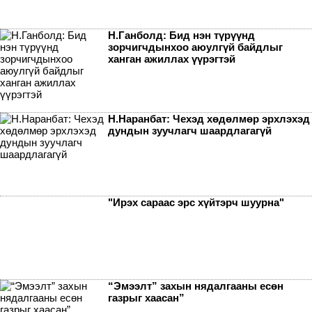
Н.Ганболд: Бид нэн түрүүнд
зорчигчдынхоо аюулгүй байдлыг
ханган ажиллах үүрэгтэй
Н.Наранбат: Чехэд хөдөлмөр эрхлэхэд
дундын зуучлагч шаардлагагүй
"Ирэх сараас эрс хүйтэрч шуурна"
“Эмээлт” захын нядалгааны есөн
газрыг хаасан”