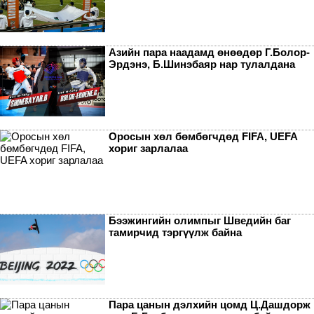
Азийн пара наадамд өнөөдөр Г.Болор-
Эрдэнэ, Б.Шинэбаяр нар тулалдана
Оросын хөл бөмбөгчдөд FIFA, UEFA
хориг зарлалаа
Бээжингийн олимпыг Шведийн баг
тамирчид тэргүүлж байна
Пара цанын дэлхийн цомд Ц.Дашдорж