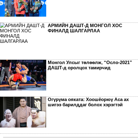
АРМИЙН ДАШТ-Д МОНГОЛ ХОС
ФИНАЛД ШАЛГАРЛАА
Монгол Улсыг төлөөлж, “Осло-2021”
ДАШТ-д оролцох тамирчид
Огүрүма ояката: Хоошёорюү Аса ах
шигээ барилддаг болох хэрэгтэй