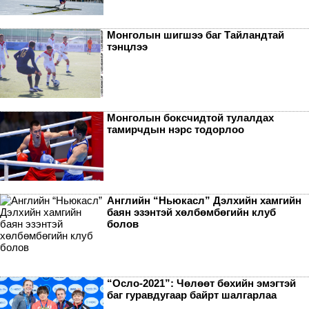
Монголын шигшээ баг Тайландтай
тэнцлээ
Монголын боксчидтой тулалдах
тамирчдын нэрс тодорлоо
Английн “Ньюкасл” Дэлхийн хамгийн
баян эзэнтэй хөлбөмбөгийн клуб
болов
“Осло-2021”: Чөлөөт бөхийн эмэгтэй
баг гуравдугаар байрт шалгарлаа