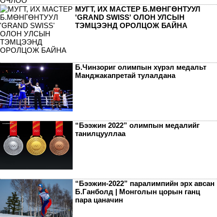
МУГТ, ИХ МАСТЕР Б.МӨНГӨНТУУЛ
'GRAND SWISS' ОЛОН УЛСЫН
ТЭМЦЭЭНД ОРОЛЦОЖ БАЙНА
Б.Чинзориг олимпын хүрэл медальт
Манджакапретай тулалдана
“Бээжин 2022” олимпын медалийг
танилцууллаа
“Бээжин-2022” паралимпийн эрх авсан
Б.Ганболд | Монголын цорын ганц
пара цаначин