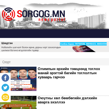
Дэлгэх
Спорт
Олимпын эрхийн тэмцээнд тоглох
манай эрэгтэй багийн тоглолтын
хуваарь гарчээ
Оюутны хөл бөмбөгийн дэлхийн
аварга эхэллээ