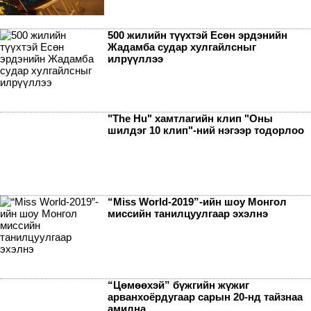
500 жилийн түүхтэй Есөн эрдэнийн
Жадамба судар хулгайлсныг
илрүүллээ
"The Hu" хамтлагийн клип "Оны
шилдэг 10 клип"-ний нэгээр тодорлоо
“Miss World-2019”-ийн шоу Монгол
миссийн танилцуулгаар эхэлнэ
“Цөмөөхэй” бүжгийн жүжиг
арванхоёрдугаар сарын 20-нд тайзнаа
амилна