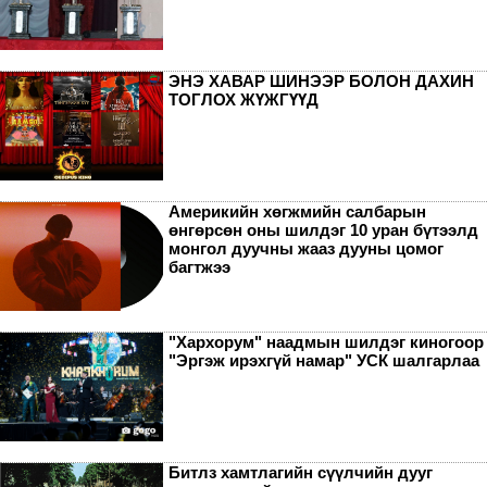
ЭНЭ ХАВАР ШИНЭЭР БОЛОН ДАХИН
ТОГЛОХ ЖҮЖГҮҮД
Америкийн хөгжмийн салбарын
өнгөрсөн оны шилдэг 10 уран бүтээлд
монгол дуучны жааз дууны цомог
багтжээ
"Хархорум" наадмын шилдэг киногоор
"Эргэж ирэхгүй намар" УСК шалгарлаа
Битлз хамтлагийн сүүлчийн дууг