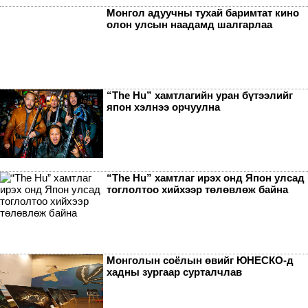
Монгол адуучны тухай баримтат кино
олон улсын наадамд шалгарлаа
“The Hu” хамтлагийн уран бүтээлийг
япон хэлнээ орчуулна
“The Hu” хамтлаг ирэх онд Япон улсад
тоглолтоо хийхээр төлөвлөж байна
Монголын соёлын өвийг ЮНЕСКО-д
хадны зургаар сурталчлав