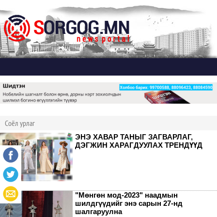
Дэлгэх
Соёл урлаг
ЭНЭ ХАВАР ТАНЫГ ЗАГВАРЛАГ,
ДЭГЖИН ХАРАГДУУЛАХ ТРЕНДҮҮД
"Мөнгөн мод-2023" наадмын
шилдгүүдийг энэ сарын 27-нд
шалгаруулна