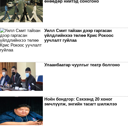
өнөөдөр нийтэд сонсгоно
Уилл Смит тайзан дээр гаргасан
үйлдлийнхээ төлөө Крис Рокоос
уучлалт гуйлаа
Улаанбаатар чуулгыг театр болгоно
Ноён бондгор: Сэхээнд 20 хоног
эмчлүүлж, энгийн тасагт шилжлээ