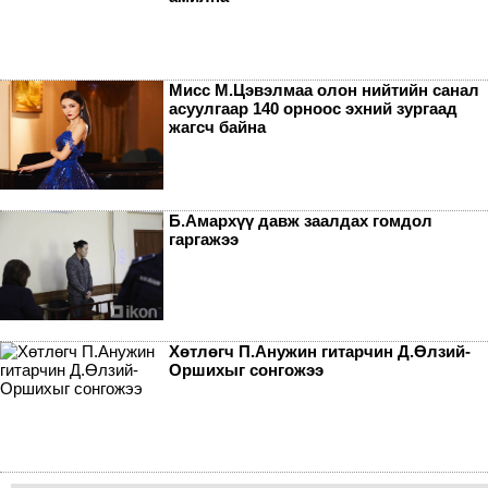
Мисс М.Цэвэлмаа олон нийтийн санал
асуулгаар 140 орноос эхний зургаад
жагсч байна
Б.Амархүү давж заалдах гомдол
гаргажээ
Хөтлөгч П.Анужин гитарчин Д.Өлзий-
Оршихыг сонгожээ