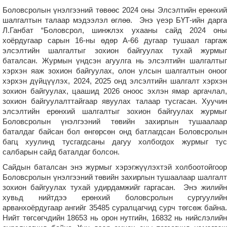
Боловсролын үнэлгээний төвөөс 2024 оны Элсэлтийн ерөнхий
шалгалтын талаар мэдээлэл өглөө. Энэ үеэр БҮТ-ийн дарга
Л.Ганбат “Боловсрол, шинжлэх ухааны сайд 2024 оны
хоёрдугаар сарын 16-ны өдөр А-66 дугаар тушаал гаргаж
элсэлтийн шалгалтыг зохион байгуулах тухай журмыг
баталсан. Журмын үндсэн агуулга нь элсэлтийн шалгалтыг
хэрхэн яаж зохион байгуулах, олон улсын шалгалтын оноог
хэрхэн дүйцүүлэх, 2024, 2025 онд элсэлтийн шалгалт хэрхэн
зохион байгуулах, цаашид 2026 оноос эхлэн ямар аргачлал,
зохион байгуулалттайгаар явуулах талаар тусгасан. Хуучин
элсэлтийн ерөнхий шалгалтыг зохион байгуулах журмыг
Боловсролын үнэлгээний төвийн захирлын тушаалаар
баталдаг байсан бол өнгөрсөн онд батлагдсан Боловсролын
багц хуулинд тусгагдсаны дагуу холбогдох журмыг тус
салбарын сайд баталдаг болсон.
Сайдын баталсан энэ журмыг хэрэгжүүлэхтэй холбоотойгоор
Боловсролын үнэлгээний төвийн захирлын тушаалаар шалгалт
зохион байгуулах тухай удирдамжийг гаргасан. Энэ жилийн
хувьд нийтдээ ерөнхий боловсролын сургуулийн
арванхоёрдугаар ангийг 35485 суралцагчид сурч төгсөж байна.
Нийт төгсөгчдийн 18653 нь орон нутгийн, 16832 нь нийслэлийн