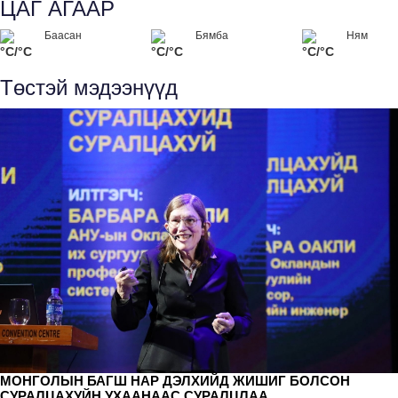
ЦАГ АГААР
Баасан
Бямба
Ням
°C/°C
°C/°C
°C/°C
Төстэй мэдээнүүд
МОНГОЛЫН БАГШ НАР ДЭЛХИЙД ЖИШИГ БОЛСОН
СУРАЛЦАХУЙН УХААНААС СУРАЛЦЛАА