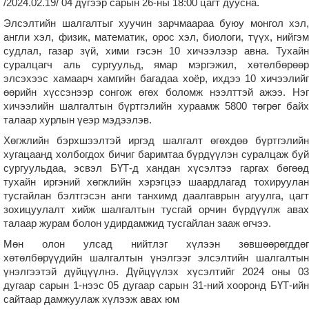
/2024.02.19/ 04 дүгээр сарын 26-ны 18:00 цагт дуусна.
Элсэлтийн шалгалтыг хуучин зарчмаараа буюу монгол хэл,
англи хэл, физик, математик, орос хэл, биологи, түүх, нийгэм
судлал, газар зүй, хими гэсэн 10 хичээлээр авна. Тухайн
суралцагч аль сургуульд, ямар мэргэжил, хөтөлбөрөөр
элсэхээс хамаарч хамгийн багадаа хоёр, ихдээ 10 хичээлийг
өөрийн хүссэнээр сонгож өгөх боломж нээлттэй ажээ. Нэг
хичээлийн шалгалтын бүртгэлийн хураамж 5800 төгрөг байх
талаар хурлын үеэр мэдээлэв.
Хөгжлийн бэрхшээлтэй иргэд шалгалт өгөхдөө бүртгэлийн
хугацаанд холбогдох бичиг баримтаа бүрдүүлэн суралцаж буй
сургуульдаа, эсвэл БҮТ-д хандан хүсэлтээ гаргах бөгөөд
тухайн иргэний хөгжлийн хэрэгцээ шаардлагад тохируулан
тусгайлан бэлтгэсэн анги танхимд даалгаврын агуулга, цагт
зохицуулалт хийж шалгалтын тусгай орчин бүрдүүлж авах
талаар журам болон удирдамжид тусгайлан зааж өгчээ.
Мөн олон улсад нийтлэг хүлээн зөвшөөрөгддөг
хөтөлбөрүүдийн шалгалтын үнэлгээг элсэлтийн шалгалтын
үнэлгээтэй дүйцүүлнэ. Дүйцүүлэх хүсэлтийг 2024 оны 03
дугаар сарын 1-нээс 05 дугаар сарын 31-ний хооронд БҮТ-ийн
сайтаар дамжуулаж хүлээж авах юм