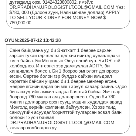
дутагдалд орж, 91424323800802. имэйл:
DR.PRADHAN.UROLOGIST.LT.COL@GMAIL.COM Yнэ:
$780, 000 (Долоон зуун, Наян мянган доллар) APPLY
TO SELL YOUR KIDNEY FOR MONEY NOW $
780,000.00
OYUN:2025-07-12 13:42:28
Сайн байцгаана уу, би Энэтхэгт 1 бөөрөө хэрхэн
зарсан тухай гэрчлэлээ дэлхий нийтэд хуваалцахыг
хүсч байна. Би Монголын Оюутолгой хүн. Би DR-тэй
холбогдлоо. Интернетээр дамжуулан ADITY, би
хандивлагч болсон. Би 1 бөөрөө эмнэлэгт донороор
өгсөн. Өөртөө болон гэр бүлдээ сайхан амьдрал
хэрэгтэй байсан учраас би 1 бөөрөө мөнгөөр өгсөн.
Бөөрөө өгсний дараа би маш эрүүл хэвээр байна. Одоо
би санхүүгийн амжилтандаа баяртай байна. Эмч нар
бөөрөнд 780 мянган ам.доллар өгсөн. Одоо би 780
мянган доллараар орон сууц, машин худалдаж аваад
Монголд өөрийн компаниа байгуулсан. Хэрэв танд
санхүүгийн асуудал/сорилттой тулгарсан эсвэл баян
болохыг хүсч байвал
DR.PRADHAN.UROLOGIST.LT.COL@GMAIL.COM
хаягаар холбогдоно уу.