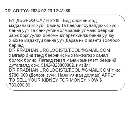
DR. ADITYA:2024-02-23 12:41:30
БҮГДЭЭРЭЭ САЙН УУ!!!!! Бид олон нийтэд
мэдээлэхийг хүсч байна; Та бөөрийг худалдахыг хүсч
байна уу? Та санхүүгийн хямралын улмаас бөөрийг
зарж борлуулах боломжийг эрэлхийлж байна уу, юу
хийхээ мэдэхгүй байна уу? Дараа нь бидэнтэй холбоо
бариад
DR.PRADHAN.UROLOGIST.LT.COL@GMAIL.COM
хаягаар бид танд бөөрнийх нь хэмжээгээр санал
болгох болно. Яагаад гэвэл манай эмнэлэгт бөөрний
дутагдалд орж, 91424323800802. имэйл:
DR.PRADHAN.UROLOGIST.LT.COL@GMAIL.COM Yнэ:
$780, 000 (Долоон зуун, Наян мянган доллар) APPLY
TO SELL YOUR KIDNEY FOR MONEY NOW $
780,000.00