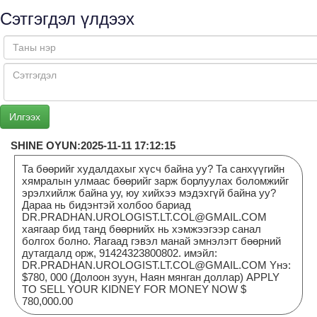
Сэтгэгдэл үлдээх
SHINE OYUN:2025-11-11 17:12:15
Та бөөрийг худалдахыг хүсч байна уу? Та санхүүгийн
хямралын улмаас бөөрийг зарж борлуулах боломжийг
эрэлхийлж байна уу, юу хийхээ мэдэхгүй байна уу?
Дараа нь бидэнтэй холбоо бариад
DR.PRADHAN.UROLOGIST.LT.COL@GMAIL.COM
хаягаар бид танд бөөрнийх нь хэмжээгээр санал
болгох болно. Яагаад гэвэл манай эмнэлэгт бөөрний
дутагдалд орж, 91424323800802. имэйл:
DR.PRADHAN.UROLOGIST.LT.COL@GMAIL.COM Yнэ:
$780, 000 (Долоон зуун, Наян мянган доллар) APPLY
TO SELL YOUR KIDNEY FOR MONEY NOW $
780,000.00