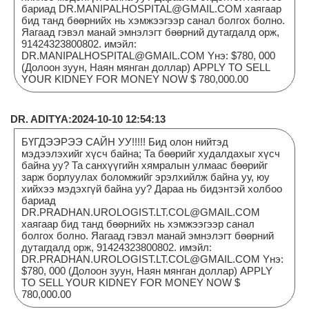
бариад DR.MANIPALHOSPITAL@GMAIL.COM хаягаар
бид танд бөөрнийх нь хэмжээгээр санал болгох болно.
Яагаад гэвэл манай эмнэлэгт бөөрний дутагдалд орж,
91424323800802. имэйл:
DR.MANIPALHOSPITAL@GMAIL.COM Yнэ: $780, 000
(Долоон зуун, Наян мянган доллар) APPLY TO SELL
YOUR KIDNEY FOR MONEY NOW $ 780,000.00
DR. ADITYA:2024-10-10 12:54:13
БҮГДЭЭРЭЭ САЙН УУ!!!!! Бид олон нийтэд
мэдээлэхийг хүсч байна; Та бөөрийг худалдахыг хүсч
байна уу? Та санхүүгийн хямралын улмаас бөөрийг
зарж борлуулах боломжийг эрэлхийлж байна уу, юу
хийхээ мэдэхгүй байна уу? Дараа нь бидэнтэй холбоо
бариад
DR.PRADHAN.UROLOGIST.LT.COL@GMAIL.COM
хаягаар бид танд бөөрнийх нь хэмжээгээр санал
болгох болно. Яагаад гэвэл манай эмнэлэгт бөөрний
дутагдалд орж, 91424323800802. имэйл:
DR.PRADHAN.UROLOGIST.LT.COL@GMAIL.COM Yнэ:
$780, 000 (Долоон зуун, Наян мянган доллар) APPLY
TO SELL YOUR KIDNEY FOR MONEY NOW $
780,000.00