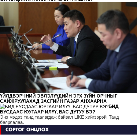
ҮЙЛДВЭРЧНИЙ ЭВЛЭЛҮҮДИЙН ЭРХ ЗҮЙН ОРЧНЫГ
САЙЖРУУЛАХАД ЗАСГИЙН ГАЗАР АНХААРНА
БИД
БУСДААС ЮУГААР ИЛҮҮ, БАС ДУТУУ ВЭ?
Энэ мэдээ танд таалагдаж байвал LIKE хийгээрэй. Танд
баярлалаа.
СОРГОГ ОНЦЛОХ