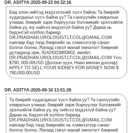
DR. ADITYA:2025-09-22 04:32:16
Бид олон нийтэд мэдээлэхийг хүсч байна; Та бөөрийг
худалдахыг хүсч байна уу? Та санхүүгийн хямралын
улмаас бөөрийг зарж борлуулах боломжийг эрэлхийлж
байна уу, юу хийхээ мэдэхгүй байна уу? Дараа нь
бидэнтэй холбоо бариад
DR.PRADHAN.UROLOGIST.LT.COL@GMAIL.COM
хаягаар бид танд бөөрнийх нь хэмжээгээр санал
болгох болно. Яагаад гэвэл манай эмнэлэгт бөөрний
дутагдалд орж, 91424323800802. имэйл:
DR.PRADHAN.UROLOGIST.LT.COL@GMAIL.COM Yнэ:
$780, 000.00USD (Долоон зуун, Наян мянган доллар)
APPLY TO SELL YOUR KIDNEY FOR MONEY NOW $
780,000.00USD
DR. ADITYA:2025-09-16 13:51:26
Та бөөрийг худалдахыг хүсч байна уу? Та санхүүгийн
хямралын улмаас бөөрийг зарж борлуулах боломжийг
эрэлхийлж байна уу, юу хийхээ мэдэхгүй байна уу?
Дараа нь бидэнтэй холбоо бариад
DR.PRADHAN.UROLOGIST.LT.COL@GMAIL.COM
хаягаар бид танд бөөрнийх нь хэмжээгээр санал
болгох болно. Яагаад гэвэл манай эмнэлэгт бөөрний