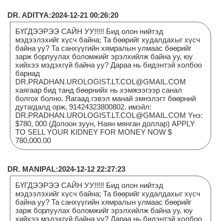
DR. ADITYA:2024-12-21 00:26:20
БҮГДЭЭРЭЭ САЙН УУ!!!!! Бид олон нийтэд
мэдээлэхийг хүсч байна; Та бөөрийг худалдахыг хүсч
байна уу? Та санхүүгийн хямралын улмаас бөөрийг
зарж борлуулах боломжийг эрэлхийлж байна уу, юу
хийхээ мэдэхгүй байна уу? Дараа нь бидэнтэй холбоо
бариад
DR.PRADHAN.UROLOGIST.LT.COL@GMAIL.COM
хаягаар бид танд бөөрнийх нь хэмжээгээр санал
болгох болно. Яагаад гэвэл манай эмнэлэгт бөөрний
дутагдалд орж, 91424323800802. имэйл:
DR.PRADHAN.UROLOGIST.LT.COL@GMAIL.COM Yнэ:
$780, 000 (Долоон зуун, Наян мянган доллар) APPLY
TO SELL YOUR KIDNEY FOR MONEY NOW $
780,000.00
DR. MANIPAL:2024-12-12 22:27:23
БҮГДЭЭРЭЭ САЙН УУ!!!!! Бид олон нийтэд
мэдээлэхийг хүсч байна; Та бөөрийг худалдахыг хүсч
байна уу? Та санхүүгийн хямралын улмаас бөөрийг
зарж борлуулах боломжийг эрэлхийлж байна уу, юу
хийхээ мэдэхгүй байна уу? Дараа нь бидэнтэй холбоо