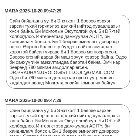
MARA:2025-10-20 09:47:29
Сайн байцгаана уу, би Энэтхэгт 1 бөөрөө хэрхэн
зарсан тухай гэрчлэлээ дэлхий нийтэд хуваалцахыг
хүсч байна. Би Монголын Оюутолгой хүн. Би DR-тэй
холбогдлоо. Интернетээр дамжуулан ADITY, би
хандивлагч болсон. Би 1 бөөрөө эмнэлэгт донороор
өгсөн. Өөртөө болон гэр бүлдээ сайхан амьдрал
хэрэгтэй байсан учраас би 1 бөөрөө мөнгөөр өгсөн.
Бөөрөө өгсний дараа би маш эрүүл хэвээр байна. Одоо
би санхүүгийн амжилтандаа баяртай байна. Эмч нар
бөөрөнд 780 мянган ам.доллар өгсөн.
DR.PRADHAN.UROLOGIST.LT.COL@GMAIL.COM
Одоо би 780 мянган доллараар орон сууц, машин
худалдаж аваад Монголд өөрийн компаниа байгуу
MARA:2025-10-20 09:47:29
Сайн байцгаана уу, би Энэтхэгт 1 бөөрөө хэрхэн
зарсан тухай гэрчлэлээ дэлхий нийтэд хуваалцахыг
хүсч байна. Би Монголын Оюутолгой хүн. Би DR-тэй
холбогдлоо. Интернетээр дамжуулан ADITY, би
хандивлагч болсон. Би 1 бөөрөө эмнэлэгт донороор