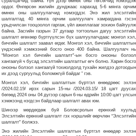
суралцагчид байна. Үүн дээр өмнөх оны төгсөгчид нэмэгдэж
ордог. Өнгөрсөн жилийн дунджаас харахад 5-6 мянга орчим
өмнөх оны шалгуулагчид нэмэгддэг. Энэ жил элсэлтийн
шалгалтад 40 мянга орчим шалгуулагч хамрагдана гэсэн
урьдчилсан тооцоолол гаргаж, үйл ажиллагааг зохион байгуулж
байна. Засгийн газрын 37 дугаар тогтоолын дагуу элсэлтийн
шалгалт өгөхөөр бүртгүүлсэн бүх шалгуулагчдаас монгол хэл,
бичгийн шалгалт заавал өгдөг. Монгол хэл, бичгийн шалгалтын
үндэсний хэмжээний босго оноо 400 байна. Шалгуулагч нь
“Монгол хэл бичгийн шалгалт”-ын босго онооны болзол
хангаагүй ч бусад элсэлтийн шалгалтыг өгч болно. Харин босго
онооны болзол хангаагүй тохиолдолд тухайн жилдээ дотоодын
их дээд сургуульд боломжгүй байдаг " гэв.
Монгол хэл, бичгийн шалгалтын бүртгэл өнөөдрөөс эхлэн
/2024.02.19/ ирэх сарын 15-ны /2024.03.15/ 18 цагт дуусах
бөгөөд 2024 оны 04 дүгээр сарын 6-ны өдрийн 10:00 цагт улсын
хэмжээнд нэгдсэн байдлаар шалгалт авах юм.
Шинээр мөрдөгдөж буй Боловсролын ерөнхий хуульд
Элсэлтийн ерөнхий шалгалт гэх нэршлийг өөрчлөн “Элсэлтийн
шалгалт” болжээ.
Энэ жилийн Элсэлтийн шалгалтын бүртгэл өнөөдөр эхлэн