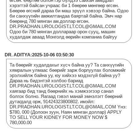
өгсөн. Өөртөө болон гэр бүлдээ сайхан амьдрал
хэрэгтэй байсан учраас би 1 бөөрөө мөнгөөр өгсөн.
Бөөрөө өгсний дараа би маш эрүүл хэвээр байна. Одоо
би санхүүгийн амжилтандаа баяртай байна. Эмч нар
бөөрөнд 780 мянган ам.доллар өгсөн.
DR.PRADHAN.UROLOGIST.LT.COL@GMAIL.COM
Одоо би 780 мянган доллараар орон сууц, машин
худалдаж аваад Монголд өөрийн компаниа байгуу
DR. ADITYA:2025-10-06 03:50:30
Та бөөрийг худалдахыг хүсч байна уу? Та санхүүгийн
хямралын улмаас бөөрийг зарж борлуулах боломжийг
эрэлхийлж байна уу, юу хийхээ мэдэхгүй байна уу?
Дараа нь бидэнтэй холбоо бариад
DR.PRADHAN.UROLOGIST.LT.COL@GMAIL.COM
хаягаар бид танд бөөрнийх нь хэмжээгээр санал
болгох болно. Яагаад гэвэл манай эмнэлэгт бөөрний
дутагдалд орж, 91424323800802. имэйл:
DR.PRADHAN.UROLOGIST.LT.COL@GMAIL.COM Yнэ:
$780, 000 (Долоон зуун, Наян мянган доллар) APPLY
TO SELL YOUR KIDNEY FOR MONEY NOW $
780,000.00