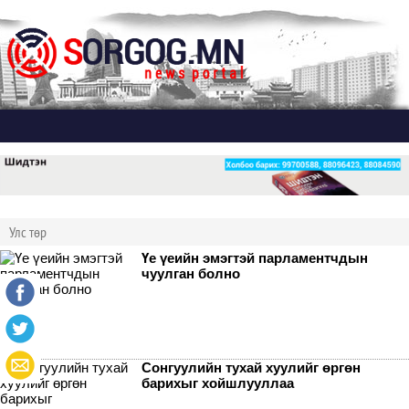
Дэлгэх
Улс төр
Үе үеийн эмэгтэй парламентчдын
чуулган болно
Сонгуулийн тухай хуулийг өргөн
барихыг хойшлууллаа