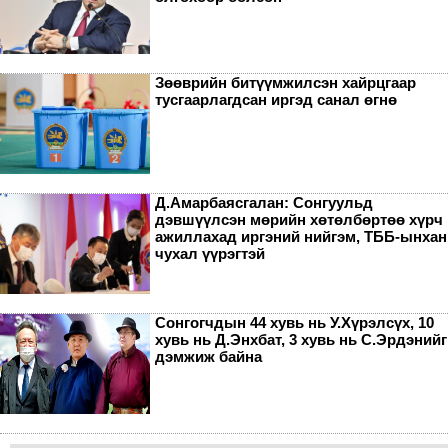
Зөөврийн битүүмжилсэн хайрцгаар
тусгаарлагдсан иргэд санал өгнө
Д.Амарбаясгалан: Сонгуульд
дэвшүүлсэн мөрийн хөтөлбөртөө хүрч
ажиллахад иргэний нийгэм, ТББ-ынхан
чухал үүрэгтэй
Сонгогчдын 44 хувь нь У.Хүрэлсүх, 10
хувь нь Д.Энхбат, 3 хувь нь С.Эрдэнийг
дэмжиж байна