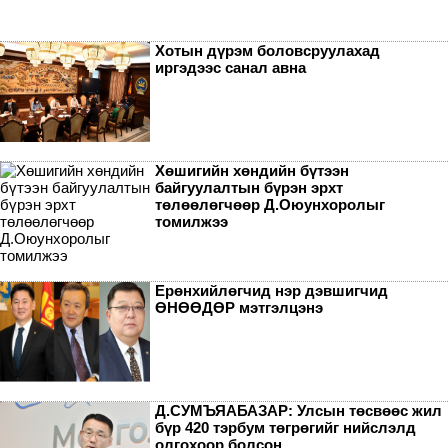
Хотын дүрэм боловсруулахад
иргэдээс санал авна
Хөшигийн хөндийн бүтээн
байгуулалтын бүрэн эрхт
төлөөлөгчөөр Д.Оюунхоролыг
томилжээ
Ерөнхийлөгчид нэр дэвшигчид
ӨНӨӨДӨР мэтгэлцэнэ
Д.СУМЪЯАБАЗАР: Улсын төсвөөс жил
бүр 420 тэрбум төгрөгийг нийслэлд
олгохоор болсон