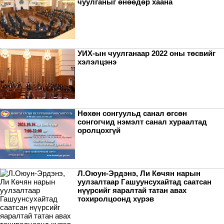
чуулганыг өнөөдөр хаана
УИХ-ын чуулганаар 2022 оны төсвийг
хэлэлцэнэ
Нөхөн сонгуульд санал өгсөн
сонгогчид нэмэлт санал хураалтад
оролцохгүй
Л.Оюун-Эрдэнэ, Ли Көчян нарын
уулзалтаар Гашуунсухайтад саатсан
нүүрсийг яаралтай татан авах
тохиролцоонд хүрэв