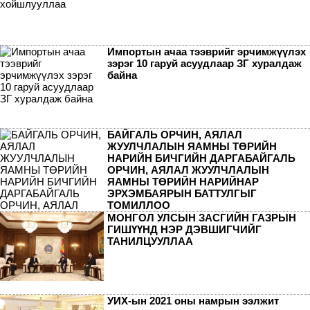
Импортын ачаа тээврийг эрчимжүүлэх
зэрэг 10 гаруй асуудлаар ЗГ хуралдаж
байна
БАЙГАЛЬ ОРЧИН, АЯЛАЛ
ЖУУЛЧЛАЛЫН ЯАМНЫ ТӨРИЙН
НАРИЙН БИЧГИЙН ДАРГАБАЙГАЛЬ
ОРЧИН, АЯЛАЛ ЖУУЛЧЛАЛЫН
ЯАМНЫ ТӨРИЙН НАРИЙНАР
ЭРХЭМБАЯРЫН БАТТУЛГЫГ
ТОМИЛЛОО
МОНГОЛ УЛСЫН ЗАСГИЙН ГАЗРЫН
ГИШҮҮНД НЭР ДЭВШИГЧИЙГ
ТАНИЛЦУУЛЛАА
УИХ-ын 2021 оны намрын ээлжит