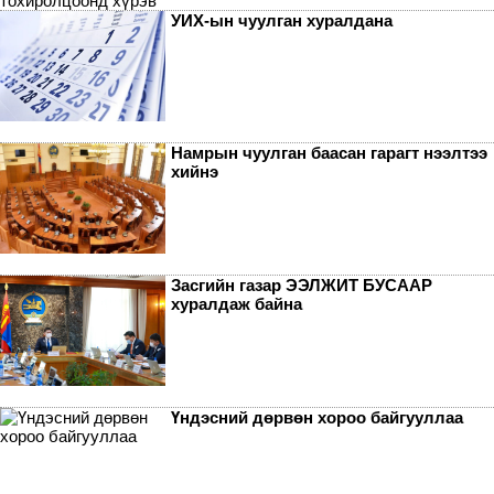
УИХ-ын чуулган хуралдана
Намрын чуулган баасан гарагт нээлтээ
хийнэ
Засгийн газар ЭЭЛЖИТ БУСААР
хуралдаж байна
Үндэсний дөрвөн хороо байгууллаа