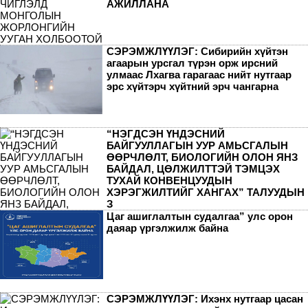
АЖИЛЛАНА
СЭРЭМЖЛҮҮЛЭГ: Сибирийн хүйтэн
агаарын урсгал түрэн орж ирсний
улмаас Лхагва гарагаас нийт нутгаар
эрс хүйтэрч хүйтний эрч чангарна
“НЭГДСЭН ҮНДЭСНИЙ
БАЙГУУЛЛАГЫН УУР АМЬСГАЛЫН
ӨӨРЧЛӨЛТ, БИОЛОГИЙН ОЛОН ЯНЗ
БАЙДАЛ, ЦӨЛЖИЛТТЭЙ ТЭМЦЭХ
ТУХАЙ КОНВЕНЦУУДЫН
ХЭРЭГЖИЛТИЙГ ХАНГАХ” ТАЛУУДЫН
З
Цаг ашиглалтын судалгаа” улс орон
даяар үргэлжилж байна
СЭРЭМЖЛҮҮЛЭГ: Ихэнх нутгаар цасан