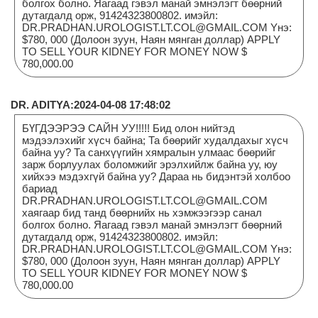
болгох болно. Яагаад гэвэл манай эмнэлэгт бөөрний
дутагдалд орж, 91424323800802. имэйл:
DR.PRADHAN.UROLOGIST.LT.COL@GMAIL.COM Yнэ:
$780, 000 (Долоон зуун, Наян мянган доллар) APPLY
TO SELL YOUR KIDNEY FOR MONEY NOW $
780,000.00
DR. ADITYA:2024-04-08 17:48:02
БҮГДЭЭРЭЭ САЙН УУ!!!!! Бид олон нийтэд
мэдээлэхийг хүсч байна; Та бөөрийг худалдахыг хүсч
байна уу? Та санхүүгийн хямралын улмаас бөөрийг
зарж борлуулах боломжийг эрэлхийлж байна уу, юу
хийхээ мэдэхгүй байна уу? Дараа нь бидэнтэй холбоо
бариад
DR.PRADHAN.UROLOGIST.LT.COL@GMAIL.COM
хаягаар бид танд бөөрнийх нь хэмжээгээр санал
болгох болно. Яагаад гэвэл манай эмнэлэгт бөөрний
дутагдалд орж, 91424323800802. имэйл:
DR.PRADHAN.UROLOGIST.LT.COL@GMAIL.COM Yнэ:
$780, 000 (Долоон зуун, Наян мянган доллар) APPLY
TO SELL YOUR KIDNEY FOR MONEY NOW $
780,000.00