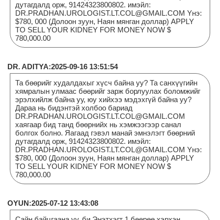
дутагдалд орж, 91424323800802. имэйл:
DR.PRADHAN.UROLOGIST.LT.COL@GMAIL.COM Yнэ:
$780, 000 (Долоон зуун, Наян мянган доллар) APPLY
TO SELL YOUR KIDNEY FOR MONEY NOW $
780,000.00
DR. ADITYA:2025-09-16 13:51:54
Та бөөрийг худалдахыг хүсч байна уу? Та санхүүгийн
хямралын улмаас бөөрийг зарж борлуулах боломжийг
эрэлхийлж байна уу, юу хийхээ мэдэхгүй байна уу?
Дараа нь бидэнтэй холбоо бариад
DR.PRADHAN.UROLOGIST.LT.COL@GMAIL.COM
хаягаар бид танд бөөрнийх нь хэмжээгээр санал
болгох болно. Яагаад гэвэл манай эмнэлэгт бөөрний
дутагдалд орж, 91424323800802. имэйл:
DR.PRADHAN.UROLOGIST.LT.COL@GMAIL.COM Yнэ:
$780, 000 (Долоон зуун, Наян мянган доллар) APPLY
TO SELL YOUR KIDNEY FOR MONEY NOW $
780,000.00
OYUN:2025-07-12 13:43:08
Сайн байцгаана уу, би Энэтхэгт 1 бөөрөө хэрхэн