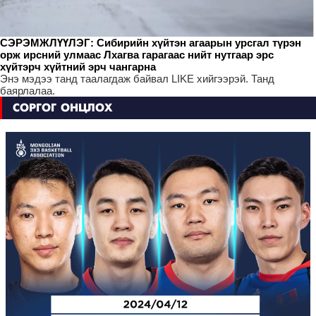
СЭРЭМЖЛҮҮЛЭГ: Сибирийн хүйтэн агаарын урсгал түрэн
орж ирсний улмаас Лхагва гарагаас нийт нутгаар эрс
хүйтэрч хүйтний эрч чангарна
Энэ мэдээ танд таалагдаж байвал LIKE хийгээрэй. Танд
баярлалаа.
СОРГОГ ОНЦЛОХ