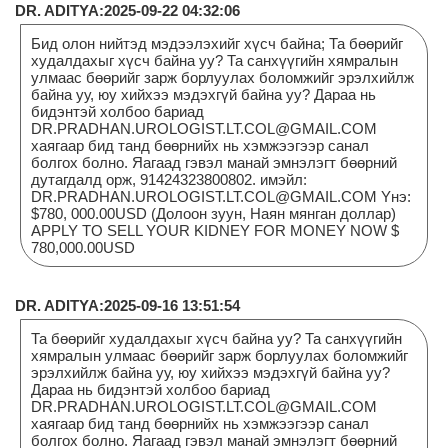
DR. ADITYA:2025-09-22 04:32:06
Бид олон нийтэд мэдээлэхийг хүсч байна; Та бөөрийг
худалдахыг хүсч байна уу? Та санхүүгийн хямралын
улмаас бөөрийг зарж борлуулах боломжийг эрэлхийлж
байна уу, юу хийхээ мэдэхгүй байна уу? Дараа нь
бидэнтэй холбоо бариад
DR.PRADHAN.UROLOGIST.LT.COL@GMAIL.COM
хаягаар бид танд бөөрнийх нь хэмжээгээр санал
болгох болно. Яагаад гэвэл манай эмнэлэгт бөөрний
дутагдалд орж, 91424323800802. имэйл:
DR.PRADHAN.UROLOGIST.LT.COL@GMAIL.COM Yнэ:
$780, 000.00USD (Долоон зуун, Наян мянган доллар)
APPLY TO SELL YOUR KIDNEY FOR MONEY NOW $
780,000.00USD
DR. ADITYA:2025-09-16 13:51:54
Та бөөрийг худалдахыг хүсч байна уу? Та санхүүгийн
хямралын улмаас бөөрийг зарж борлуулах боломжийг
эрэлхийлж байна уу, юу хийхээ мэдэхгүй байна уу?
Дараа нь бидэнтэй холбоо бариад
DR.PRADHAN.UROLOGIST.LT.COL@GMAIL.COM
хаягаар бид танд бөөрнийх нь хэмжээгээр санал
болгох болно. Яагаад гэвэл манай эмнэлэгт бөөрний