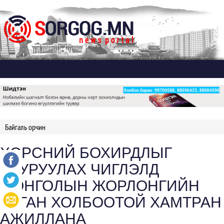
Дэлгэх
Байгаль орчин
ХӨРСНИЙ БОХИРДЛЫГ
БУУРУУЛАХ ЧИГЛЭЛД
МОНГОЛЫН ЖОРЛОНГИЙН
УУГАН ХОЛБООТОЙ ХАМТРАН
АЖИЛЛАНА