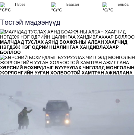
Пүрэв
Баасан
Бямба
°C/°C
°C/°C
°C/°C
Төстэй мэдээнүүд
МАЛЧДАД ТУСЛАХ АЯНД БОАЖЯ-НЫ АЛБАН ХААГЧИД
НЭГДЭЖ НЭГ ӨДРИЙН ЦАЛИНГАА ХАНДИВЛАХААР
БОЛЛОО
ХӨРСНИЙ БОХИРДЛЫГ БУУРУУЛАХ ЧИГЛЭЛД МОНГОЛЫН
ЖОРЛОНГИЙН УУГАН ХОЛБООТОЙ ХАМТРАН АЖИЛЛАНА