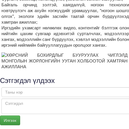
Байгаль орчинд ээлтэй, хаягдалгүй, ногоон технологи
нэвтрүүлэгч аж ахуйн нэгжүүдийг урамшуулах, “ногоон шошго
олгох”, экологи эдийн засгийн таатай орчин бүрдүүлэхэд
хамтран ажиллах;
Иргэдийн ухамсарт нөлөөлөх видео, контентийг бэлтгэж олон
нийтийн цахим сувгаар идэвхитэй сурталчлах, мэдээллээр
хангах, мэдээллийн санг бүрдүүлэх, хэвлэл мэдээллийн болон
иргэний нийгмийн байгууллагуудын оролцоог хангах.
Сэтгэгдэл үлдээх