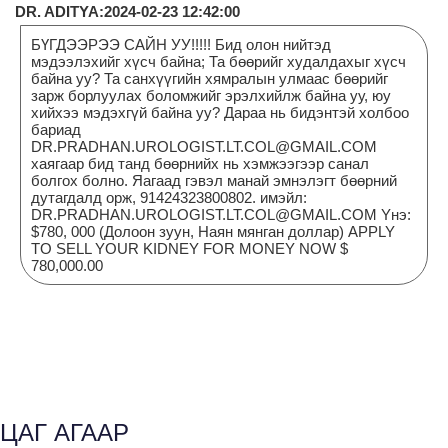
DR. ADITYA:2024-02-23 12:42:00
БҮГДЭЭРЭЭ САЙН УУ!!!!! Бид олон нийтэд
мэдээлэхийг хүсч байна; Та бөөрийг худалдахыг хүсч
байна уу? Та санхүүгийн хямралын улмаас бөөрийг
зарж борлуулах боломжийг эрэлхийлж байна уу, юу
хийхээ мэдэхгүй байна уу? Дараа нь бидэнтэй холбоо
бариад
DR.PRADHAN.UROLOGIST.LT.COL@GMAIL.COM
хаягаар бид танд бөөрнийх нь хэмжээгээр санал
болгох болно. Яагаад гэвэл манай эмнэлэгт бөөрний
дутагдалд орж, 91424323800802. имэйл:
DR.PRADHAN.UROLOGIST.LT.COL@GMAIL.COM Yнэ:
$780, 000 (Долоон зуун, Наян мянган доллар) APPLY
TO SELL YOUR KIDNEY FOR MONEY NOW $
780,000.00
ЦАГ АГААР