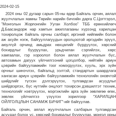
2024-02-15
2024 оны 02 дугаар сарын 05-ны өдөр Байгаль орчин, аялал
жуулчлалын яамны Төрийн нарийн бичгийн дарга С.Цогтгэрэл,
"Монголын Жорлонгийн Ууган Холбоо" ТББ ерөнхийлөгч
Д.Баасандорж нар хамтын ажиллагааны хүрээнд харилцан
тохиролцож байгаль орчны салбарт, иргэний нийгмийн болон
аж ахуйн нэгж, байгууллагуудын оролцоотой иргэдийн эрүүл,
аюулгүй орчинд амьдрах нөхцөлийг бүрдүүлэх, хөрсний
бохирдлыг бууруулах, урьдчилан сэргийлэх, хөрс
хамгаалах, гэр хороолол болон аялал жуулчлалын бүс,
автозамын дагуух үйлчилгээний цогцолбор, нийтийн ариун
цэврийн байгууламжийн тоог нэмэгдүүлэх, хууль, эрх зүйн
орчныг шинэчлэх, байгальд ээлтэй, стандартын шаардлага
хангасан ариун цэврийн байгууламжийн технологийн оновчтой
шийдлийг түгээн дэлгэрүүлэх, тулгамдсан асуудлыг
шийдвэрлэх, бүс нутгийн онцлогт тохирсон дэвшилтэт техник,
технологийг нэвтрүүлэх, мэргэжлийн арга зүйн зөвлөгөө өгөх,
зөвлөх үйлчилгээ үзүүлэх зорилгоор “ХАРИЛЦАН
ОЙЛГОЛЦЛЫН САНАМЖ БИЧИГ”-ийг байгуулав.
Байгаль орчин, аялал жуулчлалын салбарын тулгамдсан
асуудал болох ус, хөрсний бохирдлыг бууруулах, монгол орны