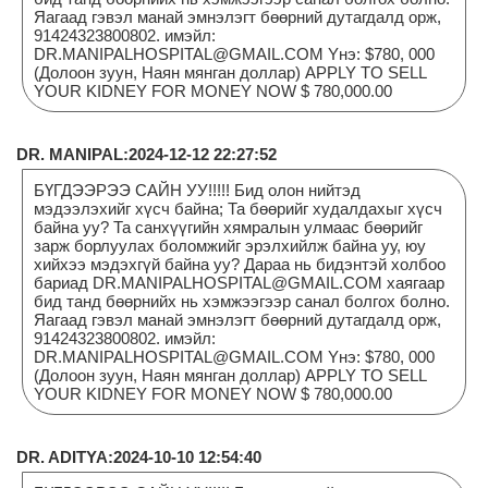
Яагаад гэвэл манай эмнэлэгт бөөрний дутагдалд орж,
91424323800802. имэйл:
DR.MANIPALHOSPITAL@GMAIL.COM Yнэ: $780, 000
(Долоон зуун, Наян мянган доллар) APPLY TO SELL
YOUR KIDNEY FOR MONEY NOW $ 780,000.00
DR. MANIPAL:2024-12-12 22:27:52
БҮГДЭЭРЭЭ САЙН УУ!!!!! Бид олон нийтэд
мэдээлэхийг хүсч байна; Та бөөрийг худалдахыг хүсч
байна уу? Та санхүүгийн хямралын улмаас бөөрийг
зарж борлуулах боломжийг эрэлхийлж байна уу, юу
хийхээ мэдэхгүй байна уу? Дараа нь бидэнтэй холбоо
бариад DR.MANIPALHOSPITAL@GMAIL.COM хаягаар
бид танд бөөрнийх нь хэмжээгээр санал болгох болно.
Яагаад гэвэл манай эмнэлэгт бөөрний дутагдалд орж,
91424323800802. имэйл:
DR.MANIPALHOSPITAL@GMAIL.COM Yнэ: $780, 000
(Долоон зуун, Наян мянган доллар) APPLY TO SELL
YOUR KIDNEY FOR MONEY NOW $ 780,000.00
DR. ADITYA:2024-10-10 12:54:40