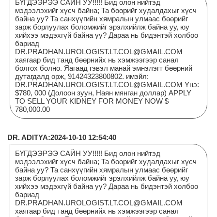
БҮГДЭЭРЭЭ САЙН УУ!!!!! Бид олон нийтэд
мэдээлэхийг хүсч байна; Та бөөрийг худалдахыг хүсч
байна уу? Та санхүүгийн хямралын улмаас бөөрийг
зарж борлуулах боломжийг эрэлхийлж байна уу, юу
хийхээ мэдэхгүй байна уу? Дараа нь бидэнтэй холбоо
бариад
DR.PRADHAN.UROLOGIST.LT.COL@GMAIL.COM
хаягаар бид танд бөөрнийх нь хэмжээгээр санал
болгох болно. Яагаад гэвэл манай эмнэлэгт бөөрний
дутагдалд орж, 91424323800802. имэйл:
DR.PRADHAN.UROLOGIST.LT.COL@GMAIL.COM Yнэ:
$780, 000 (Долоон зуун, Наян мянган доллар) APPLY
TO SELL YOUR KIDNEY FOR MONEY NOW $
780,000.00
DR. ADITYA:2024-10-10 12:54:40
БҮГДЭЭРЭЭ САЙН УУ!!!!! Бид олон нийтэд
мэдээлэхийг хүсч байна; Та бөөрийг худалдахыг хүсч
байна уу? Та санхүүгийн хямралын улмаас бөөрийг
зарж борлуулах боломжийг эрэлхийлж байна уу, юу
хийхээ мэдэхгүй байна уу? Дараа нь бидэнтэй холбоо
бариад
DR.PRADHAN.UROLOGIST.LT.COL@GMAIL.COM
хаягаар бид танд бөөрнийх нь хэмжээгээр санал