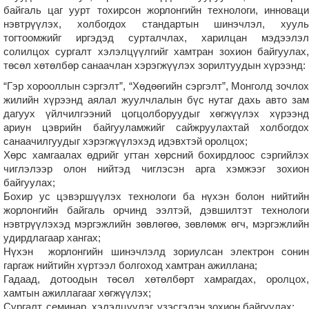
байгаль цаг уурт тохирсон жорлонгийн технологи, инноваци
нэвтрүүлэх, холбогдох стандартын шинэчлэл, хууль
тогтоомжийг иргэдэд сурталчлах, харилцан мэдээлэл
солилцох сургалт хэлэлцүүлгийг хамтран зохион байгуулах,
төсөл хөтөлбөр санаачлан хэрэгжүүлэх зорилтуудын хүрээнд:
“Гэр хорооллын сэргэлт”, “Хөдөөгийн сэргэлт”, Монголд зочлох
жилийн хүрээнд аялал жуулчлалын бүс нутаг дахь авто зам
дагуух үйлчилгээний цогцолборуудыг хөгжүүлэх хүрээнд
ариун цэврийн байгууламжийг сайжруулахтай холбогдох
санаачилгуудыг хэрэгжүүлэхэд идэвхтэй оролцох;
Хөрс хамгаалах өдрийг угтан хөрсний бохирдлоос сэргийлэх
чиглэлээр олон нийтэд чиглэсэн арга хэмжээг зохион
байгуулах;
Бохир ус цэвэршүүлэх технологи ба нүхэн болон нийтийн
жорлонгийн байгаль орчинд ээлтэй, дэвшилтэт технологи
нэвтрүүлэхэд мэргэжлийн зөвлөгөө, зөвлөмж өгч, мэргэжлийн
удирдлагаар хангах;
Нүхэн жорлонгийн шинэчлэлд зориулсан электрон сонин
гаргаж нийтийн хүртээл болгоход хамтран ажиллана;
Гадаад, дотоодын төсөл хөтөлбөрт хамрагдах, оролцох,
хамтын ажиллагааг хөгжүүлэх;
Сургалт, семинар, хэлэлцүүлэг, үзэсгэлэн зохион байгуулах;