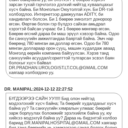
зарсан тухай гэрчлэлээ дэлхий нийтэд хуваалцахыг
хүсч байна. Би Монголын Оюутолгой хүн. Би DR-тэй
холбогдлоо. Интернетээр дамжуулан ADITY, би
хандивлагч болсон. Би 1 бөөрөө эмнэлэгт донороор
өгсөн. Өөртөө болон гэр бүлдээ сайхан амьдрал
хэрэгтэй байсан учраас би 1 бөөрөө мөнгөөр өгсөн.
Бөөрөө өгсний дараа би маш эрүүл хэвээр байна. Одоо
би санхүүгийн амжилтандаа баяртай байна. Эмч нар
бөөрөнд 780 мянган ам.доллар өгсөн. Одоо би 780
мянган доллараар орон сууц, машин худалдаж аваад
Монголд өөрийн компаниа байгуулсан. Хэрэв танд
санхүүгийн асуудал/сорилттой тулгарсан эсвэл баян
болохыг хүсч байвал
DR.PRADHAN.UROLOGIST.LT.COL@GMAIL.COM
хаягаар холбогдоно уу.
DR. MANIPAL:2024-12-12 22:27:52
БҮГДЭЭРЭЭ САЙН УУ!!!!! Бид олон нийтэд
мэдээлэхийг хүсч байна; Та бөөрийг худалдахыг хүсч
байна уу? Та санхүүгийн хямралын улмаас бөөрийг
зарж борлуулах боломжийг эрэлхийлж байна уу, юу
хийхээ мэдэхгүй байна уу? Дараа нь бидэнтэй холбоо
бариад DR.MANIPALHOSPITAL@GMAIL.COM хаягаар
бид танд бөөрнийх нь хэмжээгээр санал болгох болно.