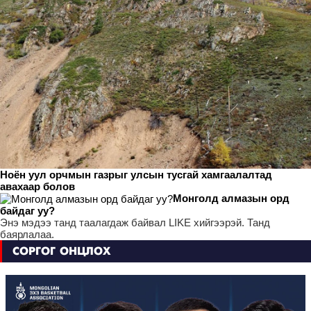
Ноён уул орчмын газрыг улсын тусгай хамгаалалтад
авахаар болов
Монголд алмазын орд
байдаг уу?
Энэ мэдээ танд таалагдаж байвал LIKE хийгээрэй. Танд
баярлалаа.
СОРГОГ ОНЦЛОХ