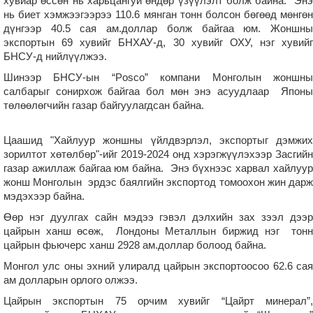
хувиар өссөн нь харьцангуй өндөр үзүүлэлт болж байна. Энэ
нь биет хэмжээгээрээ 110.6 мянган тонн болсон бөгөөд мөнгөн
дүнгээр 40.5 сая ам.доллар болж байгаа юм. Жоншны
экспортын 69 хувийг БНХАУ-д, 30 хувийг ОХУ, нэг хувийг
БНСУ-д нийлүүлжээ.
Шинээр БНСУ-ын “Posco” компани Монголын жоншны
салбарыг сонирхож байгаа бол мөн энэ асуудлаар Японы
төлөөлөгчийн газар байгуулагдсан байна.
Цаашид "Хайлуур жоншны үйлдвэрлэл, экспортыг дэмжих
зорилтот хөтөлбөр"-ийг 2019-2024 онд хэрэгжүүлэхээр Засгийн
газар ажиллаж байгаа юм байна. Энэ бүхнээс харвал хайлуур
жонш Монголын эрдэс баялгийн экспортод томоохон жин дарж
мэдэхээр байна.
Өөр нэг дуулгах сайн мэдээ гэвэл дэлхийн зах зээл дээр
цайрын ханш өсөж, Лондоны Металлын биржид нэг тонн
цайрын фьючерс ханш 2928 ам.доллар болоод байна.
Монгол улс оны эхний улиралд цайрын экспортоосоо 62.6 сая
ам долларын орлого олжээ.
Цайрын экспортын 75 орчим хувийг “Цайрт минерал”,