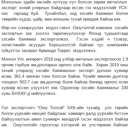
Монголын эдийн засгийн зүтгүүр хүч болсон зарим металлын
экспорт эхний улирлын байдлаар өссөн гэх мэдээллийг ҮСХ-
оос гаргаад буй. Тухайлбал, энд зэсийн баяжмал болон
төмрийн хүдэр, цайр, мөн жоншны тухай яригдаж байгаа юм.
Өөр нэг сонирхуулах мэдээ гэвэл Оюутолгой компани зэсийн
экспортын зах зээлээ төрөлжүүлэхээр Японд туршилтаар
зэсийн баяжмал экспортолжээ. Гэсэн хэдий ч тээвэр,
логистикийн асуудал бэрхшээлтэй байгааг тус компанийн
гүйцэтгэх захирал Армандо Торрес мэдээлжээ.
Монгол Улс өнгөрөгч 2018 онд улбар металын экспортоосоо 1.9
орчим тэрбум ам.долларын орлого олж байв. Харин 2019 оны
эхний улиралд зэсийн баяжмалын экспорт долоон хувиар
өсөж, 361.4 мянган тонн болсон байна. Үүнийг мөнгөн дүнгээр
тооцвол 503.7 сая ам.доллар болж байгаа бөгөөд орлого есөн
хувиар өссөн үзүүлэлт юм. Одоогоор зэсийн баяжмалыг 100
хувь БНХАУ-д нийлүүлжээ.
Гол экспортлогч “Оюу Толгой” ХХК-ийн тухайд улс төрийн
болон уурхайн нөхцөл байдлаас хамаарч далд уурхайн бүтээн
байгуулалтын ажил сунжирч магадгүй гэсэн мэдээлэл байгаа
аж. Оюутолгойн гэрээгээр хэтэрхий их улстөржиж байгааг