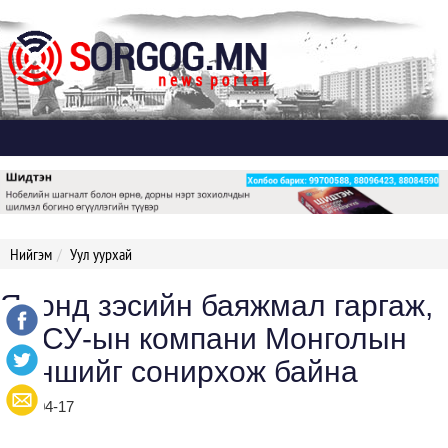
Дэлгэх
Нийгэм
Уул уурхай
Японд зэсийн баяжмал гаргаж,
БНСУ-ын компани Монголын
жоншийг сонирхож байна
2019-04-17