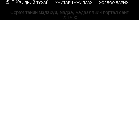
БИДНИЙ ТУХАЙ
ХАМТАРЧ АЖИЛЛАХ
ХОЛБОО БАРИХ
Соргог танин мэдэхүй, мэдээ, мэдээллийн портал сайт
2015 ©
Сарын аян "Уур амьсгалын өөрчлөлтийн нөхцөлд эрүүл,
аюулгүй хөдөлмөр эрхэлцгээе" уриан дор улс орон даяар
эхэллээ