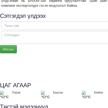
үлдсэнийг нь БНХАУ-ын хөрөнгө оруулалттай “Шин шин”
компани экспортолдог гэсэн мэдээлэл байна.
Сэтгэгдэл үлдээх
ЦАГ АГААР
Пүрэв
Баасан
Бямба
°C/°C
°C/°C
°C/°C
Төстэй мэдээнүүд