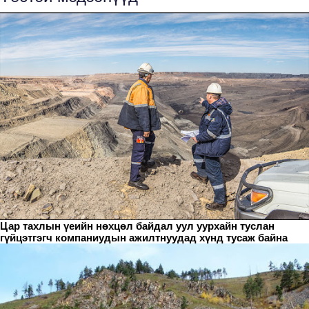
Цар тахлын үеийн нөхцөл байдал уул уурхайн туслан
гүйцэтгэгч компаниудын ажилтнуудад хүнд тусаж байна