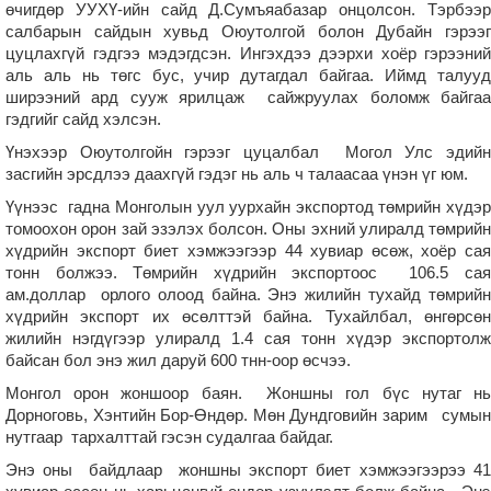
өчигдөр УУХҮ-ийн сайд Д.Сумъяабазар онцолсон. Тэрбээр
салбарын сайдын хувьд Оюутолгой болон Дубайн гэрээг
цуцлахгүй гэдгээ мэдэгдсэн. Ингэхдээ дээрхи хоёр гэрээний
аль аль нь төгс бус, учир дутагдал байгаа. Иймд талууд
ширээний ард сууж ярилцаж сайжруулах боломж байгаа
гэдгийг сайд хэлсэн.
Үнэхээр Оюутолгойн гэрээг цуцалбал Могол Улс эдийн
засгийн эрсдлээ даахгүй гэдэг нь аль ч талаасаа үнэн үг юм.
Үүнээс гадна Монголын уул уурхайн экспортод төмрийн хүдэр
томоохон орон зай эзэлэх болсон. Оны эхний улиралд төмрийн
хүдрийн экспорт биет хэмжээгээр 44 хувиар өсөж, хоёр сая
тонн болжээ. Төмрийн хүдрийн экспортоос 106.5 сая
ам.доллар орлого олоод байна. Энэ жилийн тухайд төмрийн
хүдрийн экспорт их өсөлттэй байна. Тухайлбал, өнгөрсөн
жилийн нэгдүгээр улиралд 1.4 сая тонн хүдэр экспортолж
байсан бол энэ жил даруй 600 тнн-оор өсчээ.
Монгол орон жоншоор баян. Жоншны гол бүс нутаг нь
Дорноговь, Хэнтийн Бор-Өндөр. Мөн Дундговийн зарим сумын
нутгаар тархалттай гэсэн судалгаа байдаг.
Энэ оны байдлаар жоншны экспорт биет хэмжээгээрээ 41