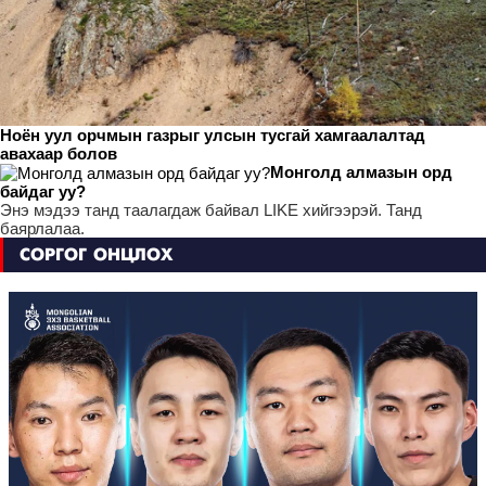
Ноён уул орчмын газрыг улсын тусгай хамгаалалтад
авахаар болов
Монголд алмазын орд
байдаг уу?
Энэ мэдээ танд таалагдаж байвал LIKE хийгээрэй. Танд
баярлалаа.
СОРГОГ ОНЦЛОХ