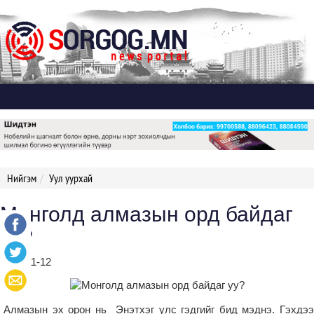
Дэлгэх
Нийгэм
Уул уурхай
Монголд алмазын орд байдаг
уу?
2019-11-12
Алмазын эх орон нь Энэтхэг улс гэдгийг бид мэднэ. Гэхдээ