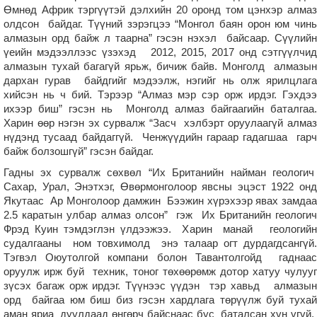
Өмнөд Африк тэргүүтэй дэлхийн 20 оронд том цэнхэр алмаз
олдсон байдаг. Түүний зэрэгцээ “Монгол баян орон юм чинь
алмазын орд байж л таарна” гэсэн нэхэл байсаар. Сүүлийн
үеийн мэдээллээс үзэхэд 2012, 2015, 2017 онд сэтгүүлчид
алмазын тухай багагүй ярьж, бичиж байв. Монголд алмазын
дархан гурав байдгийг мэдээлж, нэгийг нь олж ярилцлага
хийсэн нь ч бий. Тэрээр “Алмаз мэр сэр орж ирдэг. Гэхдээ
ихээр биш” гэсэн нь Монголд алмаз байгаагийн баталгаа.
Харин өөр нэгэн эх сурвалж “Засч хэлбэрт оруулаагүй алмаз
нүдэнд тусаад байдаггүй. Ченжүүдийн гараар гадагшаа гарч
байж болзошгүй” гэсэн байдаг.
Гадны эх сурвалж сөхвөл “Их Британийн найман геологич
Сахар, Урал, Энэтхэг, Өвөрмонголоор явсны эцэст 1922 онд
Якутаас Ар Монголоор дамжин Бээжин хүрэхээр явах замдаа
2.5 каратын улбар алмаз олсон” гэж Их Британийн геологич
Фрэд Куин тэмдэглэн үлдээжээ. Харин манай геологийн
судалгааны ном товхимолд энэ талаар огт дурдагдсангүй.
Тэгвэл Оюутолгой компани болон Тавантолгойд гаднаас
оруулж ирж буй техник, тоног төхөөрөмж дотор хатуу чулууг
зүсэх багаж орж ирдэг. Түүнээс үүдэн тэр хавьд алмазын
орд байгаа юм биш биз гэсэн хардлага төрүүлж буй тухай
аман яриа дуулдаад өнгөрч байснаас бус баталсан хүн үгүй.