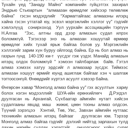
Тухайн үед “Занаду Майнз” компанийн гүйцэтгэх захирал
Эндрью Стьюартын “алмаазан өрөмдлөг хийхээр төлөвлөж
байна” гэсэн мэдэгдлийг “Хармагтайгаас алмаазны илэрц
хайна гэсэн утгатай юу, эсвэл мэргэжлийн хэллэг үү” гэдгийг
хэвлэлүүд сонирхоход Уул уурхайн ассоциацийн тэргүүн
Н.Алгаа “Зэс, алтны орд дээр алмазын судал илрэх
боломжгүй. Тэгэхээр энэ нь алмазан хошуутай өрмөөр
өрөмдлөг хийх тухай ярьж байгаа болов уу. Мэргэжлийн
хэллэгийг зарим хүн буруу ойлгоод байна. Ер нь бол алмаз нь
газрын гүнд 140-190 км-т үүсдэг гэж үздэг. Манайд алмазын
илэрц олдох боломжгүй ” хэмээн тайлбарлаж байв. Гэтэл
алмаз хэмээх хатуу эрдсийг л алмазаар зүсдэг. Тиймээс
алмазан хошуут өрмийг юунд ашиглаж байгааг хэн ч шалгаж
тогтоосонгүй. Өнөөдрийг хүртэл асуулт хэвээр байна.
Өнгөрсөн хавар “Монголд алмаз байна уу” гэх асуултын хариу
болох нэгэн мэдээллийг ШУА-ийн ерөнхийлөгч Д.Рэгдэл
дуулгасан нь Архангай, Сүхбаатар аймгийн нутагт хийсэн
судалгааны явцад маш жижиг, цөөн тооны алмаз олдсон.
Түүний зэрэгцээ Хэнтий, Төв, Увс, Завхан аймгийн нутгаас
техникийн алмазын илэрц байгааг дуулгасан юм. Тэрээр
Монголд алмаз байгаа гэдгийг дэлхий нийтэд зарлахын тулд
дахин нарийн судлах хэрэгтэйг онцолсноос хойш сураг