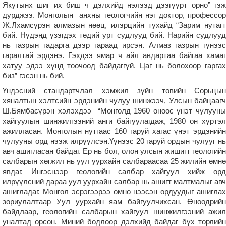
Якутынх шиг их биш ч дэлхийд нэлээд дээгүүрт орно” гэж
дурджээ. Монголын анхны геологчийн нэг доктор, профессор
Ж.Лхамсүрэн алмазын нөөц, илэрцийн тухайд “Зарим нутагт
бий. Нүдэнд үзэгдэх төдий урт судлууд бий. Нарийн судлууд
нь газрын гадарга дээр гараад ирсэн. Алмаз газрын гүнээс
гаралтай эрдэнэ. Гэхдээ ямар ч айл авдартаа байгаа хамаг
хатуу эдээ хүнд тоочоод байдаггүй. Цаг нь болохоор гаргах
биз” гэсэн нь бий.
Үндэсний стандартчлал хэмжил зүйн төвийн Сорьцын
хяналтын хэлтсийн эрдэнийн чулуу шинжээч, Улсын байцаагч
Ш.Бямбасүрэн хэлэхдээ “Монголд 1960 оноос үнэт чулууны
хайгуулын шинжилгээний анги байгуулагдаж, 1980 он хүртэл
ажилласан. Монголын нутгаас 160 гаруй хагас үнэт эрдэнийн
чулууны орд нээж илрүүлсэн.Үүнээс 20 гаруй ордын чулууг нь
авч ашигласан байдаг. Ер нь бол, олон улсын жишигт геологийн
салбарын хөгжил нь уул уурхайн салбараасаа 25 жилийн өмнө
явдаг. Ингэснээр геологийн салбар хайгуул хийж орд
илрүүлсний дараа уул уурхайн салбар нь ашигт малтмалыг авч
ашигладаг. Монгол эсрэгээрээ өмнө нээсэн ордуудыг ашиглах
зориулалтаар Уул уурхайн яам байгуулчихсан. Өнөөдрийн
байдлаар, геологийн салбарын хайгуул шинжилгээний ажил
уналтад орсон. Миний бодлоор дэлхийд байдаг бүх төрлийн