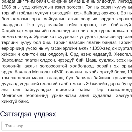
байдаг шиг тийм баян Сибирийн алмаз шиг нь олдохгүй. Ингээд
1986 оны үед хайгуулын ажил зогссон. Гол нь саран чулууны
төрлийн гоёлын чулууг нэлээдийг нээж байгаад орхисон. Ер нь
бол алмазын эрэл хайгуулын ажил асар их зардал хөрөнгө
шаардана. Тэр үед манайд тийм хөрөнгө, хүч байгаагүй.
Хэдийгээр мэргэжлийн геологчид энэ чиглэлд туршлагажсан ч
алмаз олоогүй. Эртний хэт суурьлаг чулуулгыг дагасан зургаан
төрлийн чулуу бол бий. Тэрийг дагасан платен байдаг. Тэрийг
өөр орчинд үүсэх нь үү гэсэн эрлийн ажлыг 1990-ээд он хүртэл
хийсэн ч олигтой юм олдоогүй. Орд нээж чадаагүй. Хөвсгөл,
Завханаас платен олдсон, ирээдүй бий. Цааш судлах, эсэх нь
геологийн ажлыг зогсоосонтой холбогдоод өөрийн эх орны
эрдэс баялгаа Монголын 4500 геологич нь хайх эрхгүй болж, 13
том экследиц маань хаагдаж, бүх барилга байшинг хувьчилж
дуусаад үндэсний геологийн алба маань 30 жилийн дараа буюу
энэ онд байгуулагдах шинжтэй байна. Тэр тохиолдолд
Монголын геологичид урьдынхтай адил судалгаа, хайгуул
хийхгүй байх.
Сэтгэгдэл үлдээх