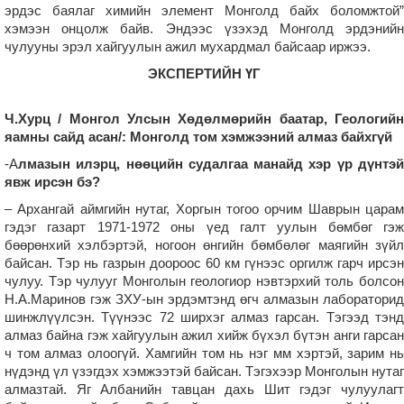
эрдэс баялаг химийн элемент Монголд байх боломжтой”
хэмээн онцолж байв. Эндээс үзэхэд Монголд эрдэнийн
чулууны эрэл хайгуулын ажил мухардмал байсаар иржээ.
ЭКСПЕРТИЙН ҮГ
Ч.Хурц / Монгол Улсын Хөдөлмөрийн баатар, Геологийн
яамны сайд асан/: Монголд том хэмжээний алмаз байхгүй
-А
лмазын илэрц, нөөцийн судалгаа манайд хэр үр дүнтэй
явж ирсэн бэ?
– Архангай аймгийн нутаг, Хоргын тогоо орчим Шаврын царам
гэдэг газарт 1971-1972 оны үед галт уулын бөмбөг гэж
бөөрөнхий хэлбэртэй, ногоон өнгийн бөмбөлөг маягийн зүйл
байсан. Тэр нь газрын доороос 60 км гүнээс оргилж гарч ирсэн
чулуу. Тэр чулууг Монголын геологиор нэвтэрхий толь болсон
Н.А.Маринов гэж ЗХУ-ын эрдэмтэнд өгч алмазын лабораторид
шинжлүүлсэн. Түүнээс 72 ширхэг алмаз гарсан. Тэгээд тэнд
алмаз байна гэж хайгуулын ажил хийж бүхэл бүтэн анги гарсан
ч том алмаз олоогүй. Хамгийн том нь нэг мм хэртэй, зарим нь
нүдэнд үл үзэгдэх хэмжээтэй байсан. Тэгэхээр Монголын нутаг
алмазтай. Яг Албанийн тавцан дахь Шит гэдэг чулуулагт