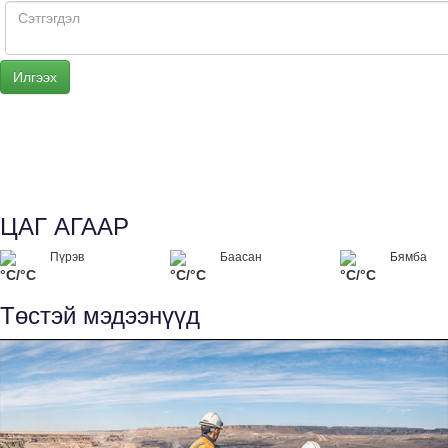
ЦАГ АГААР
Пүрэв
Баасан
Бямба
°C/°C
°C/°C
°C/°C
Төстэй мэдээнүүд