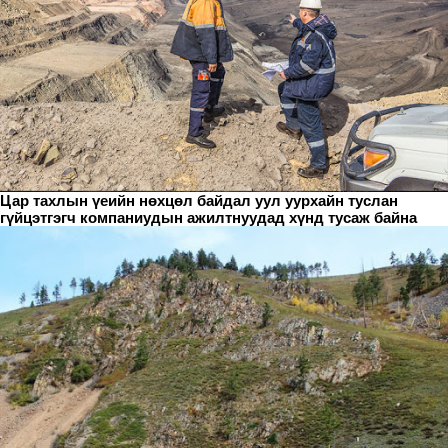
Цар тахлын үеийн нөхцөл байдал уул уурхайн туслан
гүйцэтгэгч компаниудын ажилтнуудад хүнд тусаж байна