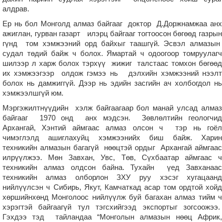
алдрав.
Ер нь бол Монголд алмаз байгааг доктор Д.Доржнамжаа анх
ажиглан, гурван газарт илэрц байгааг тогтоосон бөгөөд газрын
гүнд том хэмжээний орд байхыг таашгүй. Эсвэл алмазын
судал төдий байж ч болох. Ямартай ч одоогоор томруулагч
шилээр л харж болох тэрхүү жижиг талстаас томхон бөгөөд
их хэмжээгээр олдож гэмээ нь дэлхийн хэмжээний нээлт
болох нь дамжиггүй. Дээр нь эдийн засгийн ач холбогдол нь
хэмжээлшгүй юм.
Мэргэжилтнүүдийн хэлж байгаагаар бол манай улсад алмаз
байгааг 1970 онд анх мэдсэн. Зөвлөлтийн геологчид
Архангай, Хэнтий аймгаас алмаз олсон ч тэр нь гоёл
чимэглэлд ашиглахуйц хэмжээнийх биш байж. Харин
техникийн алмазын багагүй нөөцтэй ордыг Архангай аймгаас
илрүүлжээ. Мөн Завхан, Увс, Төв, Сүхбаатар аймгаас ч
техникийн алмаз олдсон байна. Тухайн үед Завханаас
техникийн алмаз олборлон ЗХУ руу хэсэг хугацаанд
нийлүүлсэн ч Сибирь, Якут, Камчаткад асар том ордтой хойд
хөршийнхөнд Монголоос нийлүүлж буй багахан алмаз тийм ч
хэрэгтэй байгаагүй тул тэгсхийгээд экспортыг зогсоожээ.
Гэхдээ тэд тайландаа “Монголын алмазын нөөц Африк,