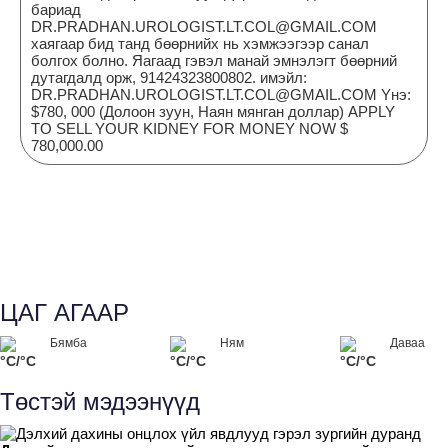
бариад
DR.PRADHAN.UROLOGIST.LT.COL@GMAIL.COM
хаягаар бид танд бөөрнийх нь хэмжээгээр санал
болгох болно. Яагаад гэвэл манай эмнэлэгт бөөрний
дутагдалд орж, 91424323800802. имэйл:
DR.PRADHAN.UROLOGIST.LT.COL@GMAIL.COM Yнэ:
$780, 000 (Долоон зуун, Наян мянган доллар) APPLY
TO SELL YOUR KIDNEY FOR MONEY NOW $
780,000.00
ЦАГ АГААР
Бямба
Ням
Даваа
°C/°C
°C/°C
°C/°C
Төстэй мэдээнүүд