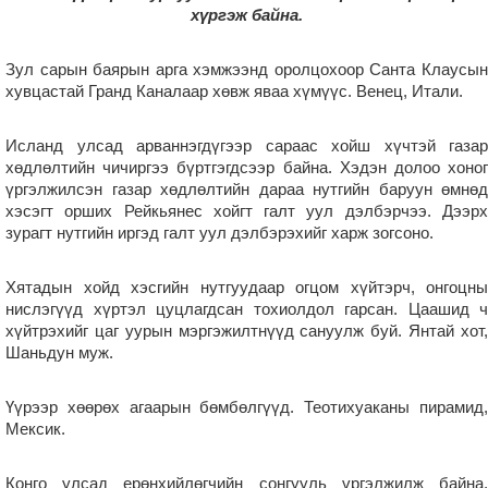
хүргэж байна.
Зул сарын баярын арга хэмжээнд оролцохоор Санта Клаусын
хувцастай Гранд Каналаар хөвж яваа хүмүүс. Венец, Итали.
Исланд улсад арваннэгдүгээр сараас хойш хүчтэй газар
хөдлөлтийн чичиргээ бүртгэгдсээр байна. Хэдэн долоо хоног
үргэлжилсэн газар хөдлөлтийн дараа нутгийн баруун өмнөд
хэсэгт орших Рейкьянес хойгт галт уул дэлбэрчээ. Дээрх
зурагт нутгийн иргэд галт уул дэлбэрэхийг харж зогсоно.
Хятадын хойд хэсгийн нутгуудаар огцом хүйтэрч, онгоцны
нислэгүүд хүртэл цуцлагдсан тохиолдол гарсан. Цаашид ч
хүйтрэхийг цаг уурын мэргэжилтнүүд сануулж буй. Янтай хот,
Шаньдун муж.
Үүрээр хөөрөх агаарын бөмбөлгүүд. Теотихуаканы пирамид,
Мексик.
Конго улсад ерөнхийлөгчийн сонгууль үргэлжилж байна.