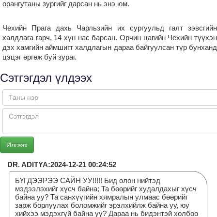
орангутаны зургийг дарсан нь энэ юм.
Чехийн Прага дахь Чарльзийн их сургуульд галт зэвсгийн
халдлага гарч, 14 хүн нас барсан. Орчин цагийн Чехийн түүхэн
дэх хамгийн аймшигт халдлагын дараа байгуулсан түр бунханд
цэцэг өргөж буй зураг.
Сэтгэгдэл үлдээх
DR. ADITYA:2024-12-21 00:24:52
БҮГДЭЭРЭЭ САЙН УУ!!!!! Бид олон нийтэд
мэдээлэхийг хүсч байна; Та бөөрийг худалдахыг хүсч
байна уу? Та санхүүгийн хямралын улмаас бөөрийг
зарж борлуулах боломжийг эрэлхийлж байна уу, юу
хийхээ мэдэхгүй байна уу? Дараа нь бидэнтэй холбоо