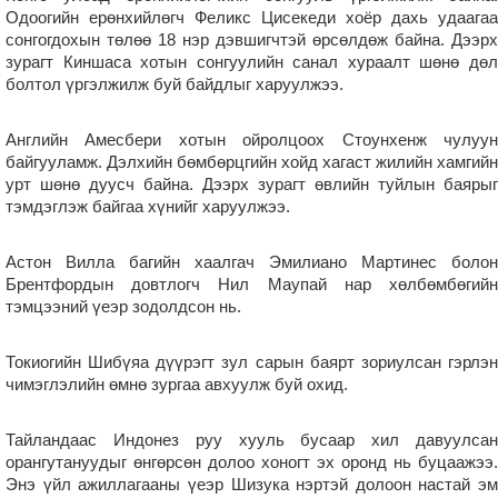
Одоогийн ерөнхийлөгч Феликс Цисекеди хоёр дахь удаагаа
сонгогдохын төлөө 18 нэр дэвшигчтэй өрсөлдөж байна. Дээрх
зурагт Киншаса хотын сонгуулийн санал хураалт шөнө дөл
болтол үргэлжилж буй байдлыг харуулжээ.
Английн Амесбери хотын ойролцоох Стоунхенж чулуун
байгууламж. Дэлхийн бөмбөрцгийн хойд хагаст жилийн хамгийн
урт шөнө дуусч байна. Дээрх зурагт өвлийн туйлын баярыг
тэмдэглэж байгаа хүнийг харуулжээ.
Астон Вилла багийн хаалгач Эмилиано Мартинес болон
Брентфордын довтлогч Нил Маупай нар хөлбөмбөгийн
тэмцээний үеэр зодолдсон нь.
Токиогийн Шибүяа дүүрэгт зул сарын баярт зориулсан гэрлэн
чимэглэлийн өмнө зургаа авхуулж буй охид.
Тайландаас Индонез руу хууль бусаар хил давуулсан
орангутануудыг өнгөрсөн долоо хоногт эх оронд нь буцаажээ.
Энэ үйл ажиллагааны үеэр Шизука нэртэй долоон настай эм