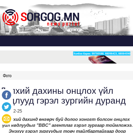
Дэлгэх
Фото
Дэлхий дахины онцлох үйл
явдлууд гэрэл зургийн дуранд
2023-12-25
Дэлхий дахинд өнгөрч буй долоо хоногт болсон онцлох
үйл явдлуудыг "BBC" агентлаг гэрэл зургаар тоймложээ.
Энэхүү гэрэл зургуудыг товч тайлбартайгаар доор