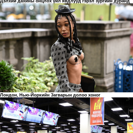
Дэлхий дахины онцлох үйл явдлууд гэрэл зургийн дуранд
Лондон, Нью-Йоркийн Загварын долоо хоног