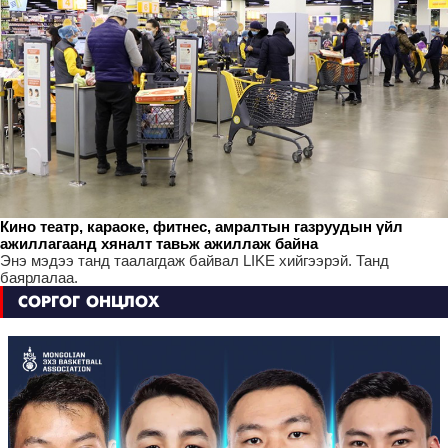
Кино театр, караоке, фитнес, амралтын газруудын үйл
ажиллагаанд хяналт тавьж ажиллаж байна
Энэ мэдээ танд таалагдаж байвал LIKE хийгээрэй. Танд
баярлалаа.
СОРГОГ ОНЦЛОХ