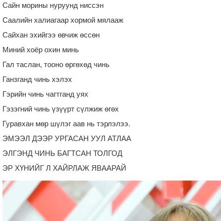
Сайн морины нуруунд ниссэн
Саалийн халиагаар хормой мялааж
Сайхан эхийгээ өвчиж өссөн
Миний хоёр охин минь
Гал таслан, тооно өргөхөд чинь
Ганзганд чинь хэлэх
Гэрийн чинь чагтганд уях
Гэзэгний чинь үзүүрт сүлжиж өгөх
Гуравхан мөр шүлэг аав нь тэрлэлээ.
ЭМЭЭЛ ДЭЭР УРГАСАН УУЛ АТЛАА
ЭЛГЭНД ЧИНЬ БАГТСАН ТОЛГОД
ЭР ХҮНИЙГ Л ХАЙРЛАЖ ЯВААРАЙ