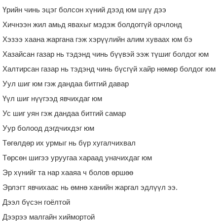
Үрийн чинь эцэг болсон хүний дээд юм шүү дээ
Хичнээн жил амьд явахыг мэдэж болдоггүй орчлонд
Хэзээ хаана жаргана гэж хэрүүлийн алим хуваах юм бэ
Хазайсан газар нь тэдэнд чинь бүүвэй ээж түшиг болдог юм
Халтирсан газар нь тэдэнд чинь бүсгүй хайр нөмөр болдог юм
Уул шиг юм гэж дандаа битгий давар
Үүл шиг нүүгээд явчихдаг юм
Ус шиг уян гэж дандаа битгий самар
Уур болоод дэгдчихдэг юм
Төгөлдөр их урмыг нь бүр хугалчихвал
Төрсөн шигээ уруугаа хараад уначихдаг юм
Эр хүнийг та нар хааяа ч болов өршөө
Эрлэгт явчихаас нь өмнө ханийн жаргал эдлүүл ээ.
Дээл бүсэн гоёлтой
Дээрээ малгайн хиймортой