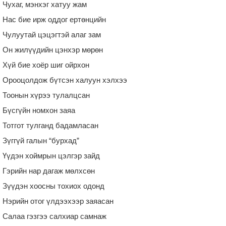
Чухаг, мэнхэг хатуу жам
Нас бие ирж оддог ертөнцийн
Чулуутай цэцэгтэй алаг зам
Он жилүүдийн цэнхэр мөрөн
Хүй бие хоёр шиг ойрхон
Орооцолдож бүтсэн халуун хэлхээ
Тоонын хүрээ тулалцсан
Бүсгүйн номхон заяа
Тотгот тулганд бадамласан
Зүггүй галын “бурхад”
Үүдэн хоймрын цэлгэр зайд
Гэрийн нар дагаж мөлхсөн
Зүүдэн хоосны тохиох одонд
Нэрийн отог үлдээхээр заяасан
Салаа гэзгээ салхиар самнаж