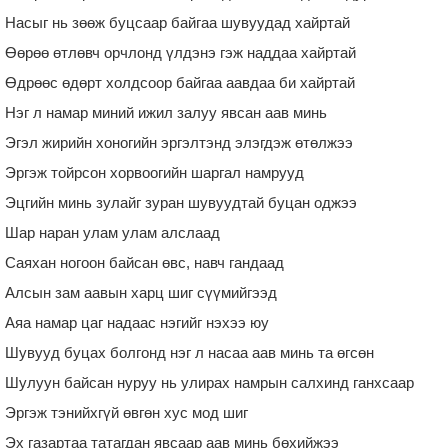
Насыг нь зөөж буцсаар байгаа шувуудад хайртай
Өөрөө өтлөвч орчлонд үлдэнэ гэж наддаа хайртай
Өдрөөс өдөрт холдсоор байгаа аавдаа би хайртай
Нэг л намар миний ижил залуу явсан аав минь
Эгэл жирийн хоногийн эргэлтэнд элэгдэж өтөлжээ
Эргэж тойрсон хорвоогийн шаргал намрууд
Эцгийн минь зулайг зуран шувуудтай буцан оджээ
Шар наран улам улам алслаад
Саяхан ногоон байсан өвс, навч гандаад
Алсын зам аавын харц шиг сүүмийгээд
Аяа намар цаг надаас нэгийг нэхээ юу
Шувууд буцах болгонд нэг л насаа аав минь та өгсөн
Шулуун байсан нуруу нь улирах намрын салхинд ганхсаар
Эргэж тэнийхгүй өвгөн хус мод шиг
Эх газартаа татагдан явсаар аав минь бөхийжээ