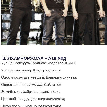
Ш.ЛХАМНОРЖМАА – Аав мод
Уур цан савсуулж, уулнаас ирдэг аавыг минь
Улс амьтан Бавгар Шагдар гэдэг сэн
Одоо ч гэсэн дээ хөөрхий, Бавгарын охин гэж
Ондоо зөөлнөөр дуудаад байдаг юм
Ээжийг минь хайрласан аавын хайр
Цээжний чанад үндэс ширэлдүүлэхэд
Энгэр дээр нь мод цэцэглэсэн гэдэг