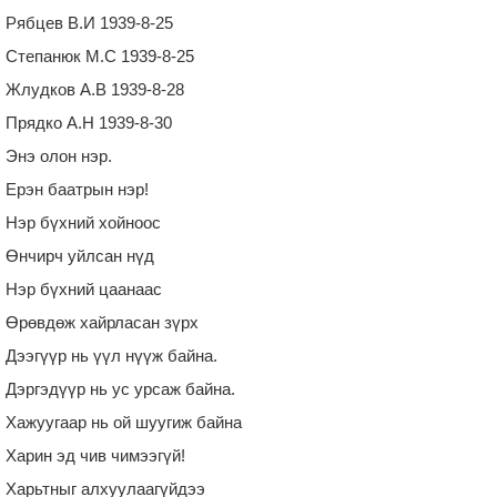
Рябцев В.И 1939-8-25
Степанюк М.С 1939-8-25
Жлудков А.В 1939-8-28
Прядко А.Н 1939-8-30
Энэ олон нэр.
Ерэн баатрын нэр!
Нэр бүхний хойноос
Өнчирч уйлсан нүд
Нэр бүхний цаанаас
Өрөвдөж хайрласан зүрх
Дээгүүр нь үүл нүүж байна.
Дэргэдүүр нь ус урсаж байна.
Хажуугаар нь ой шуугиж байна
Харин эд чив чимээгүй!
Харьтныг алхуулаагүйдээ