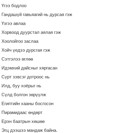
Үгээ бодлоо
Гандашүй гавьяагий нь дурсая гэж
Үзгээ авлаа
Хорвоод дуурстал аялая гэж
Хоолойгоо заслаа
Хойч үедээ дурсгая гэж
Сэтгэлээ өглөө
Идэмхий дайсныг хяргасан
Сүрт зэвсэг дотроос нь
Илд, буу хоёрыг нь
Сүлд болгон зөрүүлж
Египтийн хааны босгосон
Пирамидаас өндөрт
Ерэн баатрын хөшөө
Эгц дээшээ мандаж байна.