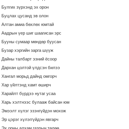
Булгих зүрхэнд эх орон
Буцлах цусанд эв олон
Алтан амиа бөхлөх юмтай
Аадрын үер шиг шаагисан эрс
Бууны сумаар мөндөр буусан
Бузар хэргийн зарга шүүж
Дайны талбарт эзний ёсоор
Дархан цолтой үлдсэн билээ
Хангал морьд дайнд омгорч
Хар үйлтэнд хамт өширч
Харайлт бүрдээ нутаг усаа
Харь хэлтнээс булааж байсан юм
Эмээлт хүлэг эзэнгүйдэн мохож
Эр цэрэг хүлэггүйдэн явгарч
Эх орны алхам газрын төлөө