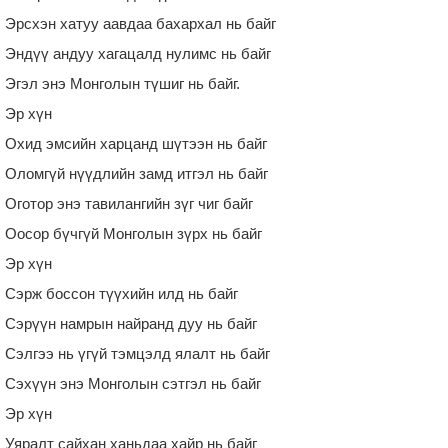
Эрсхэн хатуу аавдаа бахархал нь байг
Эндүү андуу хагацалд нулимс нь байг
Эгэл энэ Монголын түшиг нь байг.
Эр хүн
Охид эмсийн харцанд шүтээн нь байг
Оломгүй нүүдлийн замд итгэл нь байг
Оготор энэ тавилангийн зүг чиг байг
Оосор бүчгүй Монголын зүрх нь байг
Эр хүн
Сэрж боссон түүхийн илд нь байг
Сэрүүн намрын найранд дуу нь байг
Сэлгээ нь үгүй тэмцэлд ялалт нь байг
Сэхүүн энэ Монголын сэтгэл нь байг
Эр хүн
Уяралт сайхан ханьдаа хайр нь байг