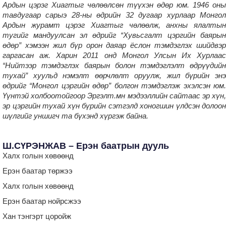
Ардын цэрэг Хиагтыг чөлөөлсөн түүхэн өдөр юм. 1946 оны
тавдугаар сарыэ 28-ны өдрийн 32 дугаар хурлаар Монгол
Ардын журамт цэрэг Хиагтыг чөлөөлж, анхны ялалтын
тугийг мандуулсан эл өдрийг “Хувьсгалт цэргийн баярын
өдөр” хэмээн жил бүр орон даяар ёслон тэмдэглэх шийдвэр
гаргасан аж.
Харин 2011 онд Монгол Улсын Их Хурлаас
“Нийтээр тэмдэглэх баярын болон тэмдэглэлт өдрүүдийн
тухай” хуульд нэмэлт өөрчлөлт оруулж, жил бүрийн энэ
өдрийг “Монгол цэргийн өдөр” болгон тэмдэглэж эхэлсэн юм.
Үүнтэй холбоотойгоор Эргэлт.мн мэдээллийн сайтаас эр хүн,
эр цэргийн тухай хүн бүрийн сэтгэлд хоногшин үлдсэн долоон
шүлгийг уншигч та бүхэнд хүргэж байна.
Ш.СҮРЭНЖАВ – Ерэн баатрын дууль
Халх голын хөвөөнд
Ерэн баатар төржээ
Халх голын хөвөөнд
Ерэн баатар нойрсжээ
Хан тэнгэрт цоройж