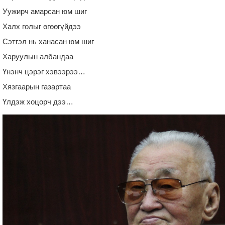
Уужирч амарсан юм шиг
Халх голыг өгөөгүйдээ
Сэтгэл нь ханасан юм шиг
Харуулын албандаа
Үнэнч цэрэг хэвээрээ…
Хязгаарын газартаа
Үлдэж хоцорч дээ…