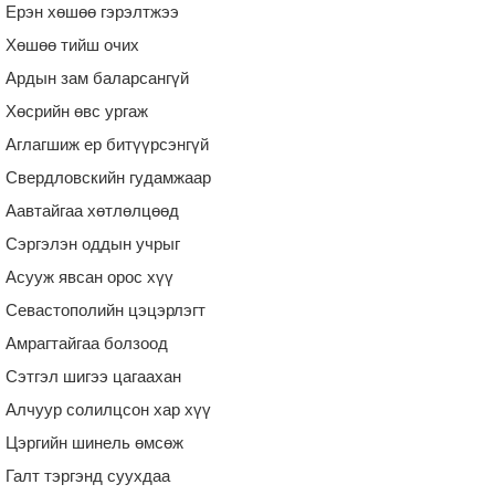
Ерэн хөшөө гэрэлтжээ
Хөшөө тийш очих
Ардын зам баларсангүй
Хөсрийн өвс ургаж
Аглагшиж ер битүүрсэнгүй
Свердловскийн гудамжаар
Аавтайгаа хөтлөлцөөд
Сэргэлэн оддын учрыг
Асууж явсан орос хүү
Севастополийн цэцэрлэгт
Амрагтайгаа болзоод
Сэтгэл шигээ цагаахан
Алчуур солилцсон хар хүү
Цэргийн шинель өмсөж
Галт тэргэнд суухдаа