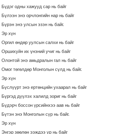
Бүдэг одны хажууд сар нь байг
Бүлээн энэ орчлонгийн нар нь байг
Бүрэн энэ улсын эзэн нь байг.
Эр хүн
Оргил өндөр уулсын салхи нь байг
Оршихуйн их үнэний учиг нь байг
Олонтой энэ амьдралын гал нь байг
Омог төгөлдөр Монголын сүлд нь байг.
Эр хүн
Бүслүүрт энэ ертөнцийн ухаарал нь байг
Бүргэд дүүлэх халилд зориг нь байг
Бүдэрч боссон үрсийнхээ аав нь байг
Бүтэн энэ Монголын сүр нь байг.
Эр хүн
Энгэр зөөлөн ээждээ үр нь байг