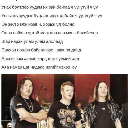
Унах болтлоо уудам их зай байгаа ч уу, үгүй ч үү
Усны шувуудыг буцаад ирэхэд байх ч уу, үгүй ч үү
Он жил хэлж ирэв ч, хорьж үл болно
Олон сайхан үртэй мөртлөө аав минь бөхийсөөр
Шар наран улам улам алслаад
Саяхан ногоон байсан өвс, навч гандаад
Алсын зам аавын харц шиг сүүмийгээд
Аяа намар цаг надаас нэгийг нэхээ юу