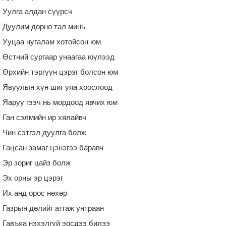
Уулга алдан сүүрсч
Дуулим дорно тал минь
Ууцаа нугалам хотойсон юм
Өстний сургаар унаагаа юүлээд
Өрхийн тэргүүн цэрэг болсон юм
Явуулын хүн шиг уяа хоослоод
Яаруу гээч нь мордоод явчих юм
Ган сэлмийн ир хялайвч
Чин сэтгэл дуулга болж
Гацсан замаг цэнэгээ баравч
Эр зориг цайз болж
Эх орны эр цэрэг
Их анд орос нөхөр
Газрын дөлийг атгаж унтраан
Гавъяа нэхэлгүй эрсдээ билээ