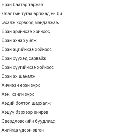
Ерэн баатар төржээ
Ялалтын тугаа өргөхөд нь би
Эхэлж хорвоод мэндэлжээ.
Ерэн эрийнхээ хойноос
Ерэн эхнэр уйлж
Ерэн эцгийнхээ хойноос
Ерэн хүүхэд сарвайж
Ерэн хүүгийнхээ хойноос
Ерэн эх шаналж
Хичнээн ерэн зүрх
Хэн, хэний зүрх
Хэдий болтол шархалж
Хэцүү бэрхээр өнчрөв
Свердловскийн буудлаас
Ачийгаа үдсэн өвгөн