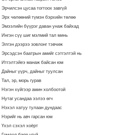
Эрчилсэн цусаа тогтоох завгүй
Эрх чөлөөний түмэн бэрхийн төлөө
Эмээлийн бүүрэг даван унаж байхад
Ингэн сүү шиг мэлмий тал минь
Элгэн дээрээ зовлонг тэвчиж
Эрсэдсэн баатрын амийг сэтгэлтэй нь
Итгэлтэйеэ манаж байсан юм
Дайныг үүрч, дайныг туулсан
Тал, эр, морь гурав
Нэгэн хүйгээр амин холбоотой
Нутаг усандаа ээлээ өгч
Нэхэл хатуу тулаан дундаас
Нэрийг нь авч гарсан юм
Үхэл сэхэл хоёрт
Гомдол баяр үгүй