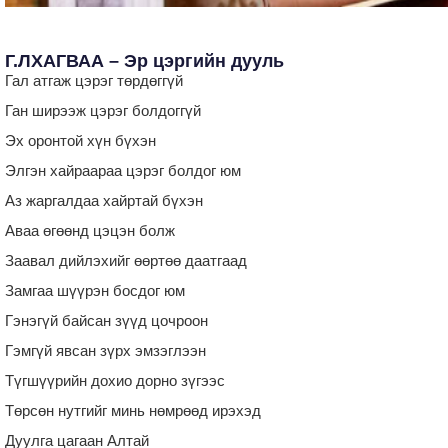
Г.ЛХАГВАА – Эр цэргийн дууль
Гал атгаж цэрэг төрдөггүй
Ган ширээж цэрэг болдоггүй
Эх оронтой хүн бүхэн
Элгэн хайраараа цэрэг болдог юм
Аз жаргалдаа хайртай бүхэн
Аваа өгөөнд цэцэн болж
Заавал дийлэхийг өөртөө даатгаад
Замгаа шүүрэн босдог юм
Гэнэгүй байсан зүүд цочроон
Гэмгүй явсан зүрх эмзэглээн
Түгшүүрийн дохио дорно зүгээс
Төрсөн нутгийг минь нөмрөөд ирэхэд
Дуулга цагаан Алтай