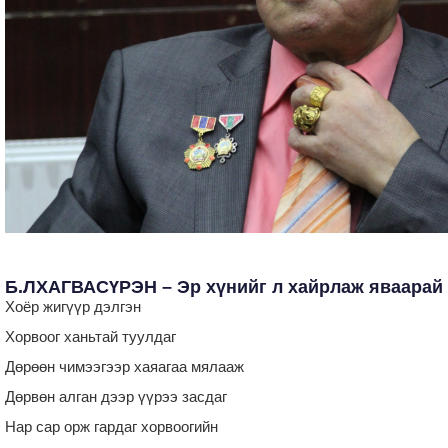
Б.ЛХАГВАСҮРЭН – Эр хүнийг л хайрлаж яваарай
Хоёр жигүүр дэлгэн
Хорвоог ханьтай туулдаг
Дөрөөн чимээгээр хаяагаа мялааж
Дөрвөн алган дээр үүрээ засдаг
Нар сар орж гардаг хорвоогийн