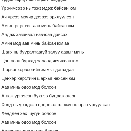
Үр жимсээр нь тэжээгдэж байсан юм
Ач үрсээ мөчир дээрээ эрхлүүлсэн
Амьд цэцэрлэг аав минь байсан юм
Алдаж хазайвал навчсаа дэвсэх
Амин мод аав минь байсан юм аа
Шанх нь бууралтаагүй залуу аавыг минь
Цангасан бурхад залаад явчихсан юм
Шорвог хорвоогийн жамыг дагахдаа
Цэнхэр хөрстийн шархыг нөхсөн юм
Аав минь одоо мод болсон
Агнаж үргээсэн бүхнээ буцааж өгсөн
Хөлд нь үрэгдсэн цэцэгсээ цээжин дээрээ ургуулсан
Хөндлөн хөх шугуй болсон
Аав минь одоо мод болсон
Амраг хосуудын мод болсон