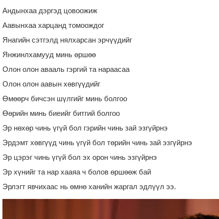
Андынхаа дэргэд цовоожиж
Аавынхаа харцанд томоождог
Янагийн сэтгэлд нялхарсан эрчүүдийг
Янжинлхамууд минь өршөө
Олон олон авааль гэргий та нараасаа
Олон олон аавын хөвгүүдийг
Өмөөрч бичсэн шүлгийг минь болгоо
Өөрийн минь биеийг битгий болгоо
Эр нөхөр чинь үгүй бол гэрийн чинь зай эзгүйрнэ
Эрдэмт хөвгүүд чинь үгүй бол төрийн чинь зай эзгүйрнэ
Эр цэрэг чинь үгүй бол эх орон чинь эзгүйрнэ
Эр хүнийг та нар хааяа ч болов өршөөж бай
Эрлэгт явчихаас нь өмнө ханийн жаргал эдлүүл ээ.