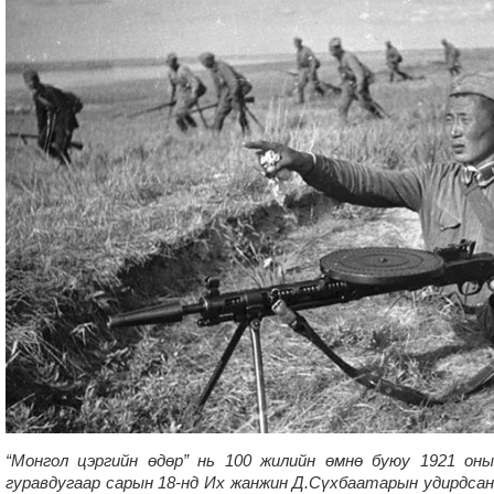
“Монгол цэргийн өдөр” нь 100 жилийн өмнө буюу 1921 оны
гуравдугаар сарын 18-нд Их жанжин Д.Сүхбаатарын удирдсан