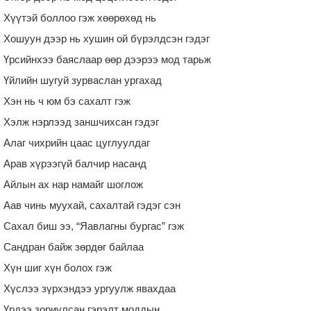
Хүүтэй боллоо гэж хөөрөхөд нь
Хошуун дээр нь хушин ой бүрэлдсэн гэдэг
Үрсийнхээ баяслаар өөр дээрээ мод тарьж
Үйлийн шугуй зурваслан ургахад
Хэн нь ч юм бэ сахалт гэж
Хэлж нэрлээд заншчихсан гэдэг
Алаг чихрийн цаас цуглуулдаг
Арав хүрээгүй балчир насанд
Айлын ах нар намайг шоглож
Аав чинь муухай, сахалтай гэдэг сэн
Сахал биш ээ, “Яавлагны бургас” гэж
Сандран байж зөрдөг байлаа
Хүн шиг хүн болох гэж
Хүслээ зүрхэндээ ургуулж явахдаа
Үрдээ зориулсан гэрэлт моддын