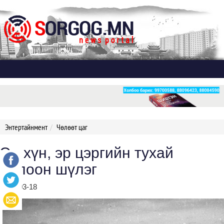
Дэлгэх
Энтертайнмент
Чөлөөт цаг
Эр хүн, эр цэргийн тухай
долоон шүлэг
2021-03-18