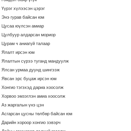
Үүрэг хүлээсэн цэрэг
Энэ гурав байсан юм
Цусаа юүлсэн амиар
Цулбуур алдарсан мориор
Цурам ч аниагүй талаар
Ялалт ирсэн юм
Ялалтын сүрээ туганд мандуулж
Ялсан урмаа дуунд шингээж
Явсан эрс буцаж ирсэн юм
Хонгио тэгэхэд дариа хоосолж
Хорвоо эмзэглэн амиа хоосолж
Аз жаргалын үнэ цэн
Асгарсан цусны төлбөр байсан юм
Дарийн хороор хонгио зэвэрч