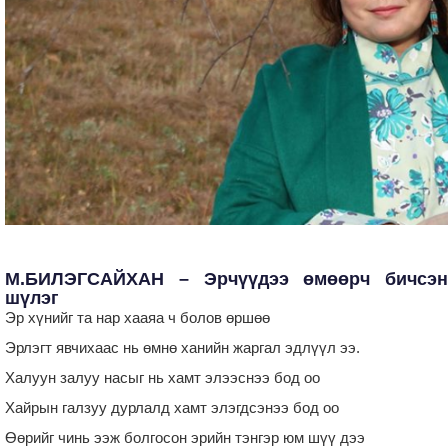
М.БИЛЭГСАЙХАН – Эрчүүдээ өмөөрч бичсэн
шүлэг
Эр хүнийг та нар хааяа ч болов өршөө
Эрлэгт явчихаас нь өмнө ханийн жаргал эдлүүл ээ.
Халуун залуу насыг нь хамт элээснээ бод оо
Хайрын галзуу дурлалд хамт элэгдсэнээ бод оо
Өөрийг чинь ээж болгосон эрийн тэнгэр юм шүү дээ