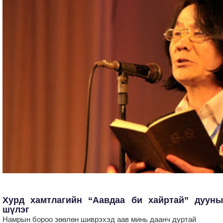
Хурд хамтлагийн “Аавдаа би хайртай” дууны
шүлэг
Намрын бороо зөөлөн шиврэхэд аав минь даанч дуртай