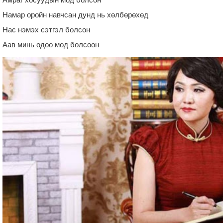
Намар оройн навчсан дунд нь хөлбөрөхөд
Нас нэмэх сэтгэл болсон
Аав минь одоо мод болсоон