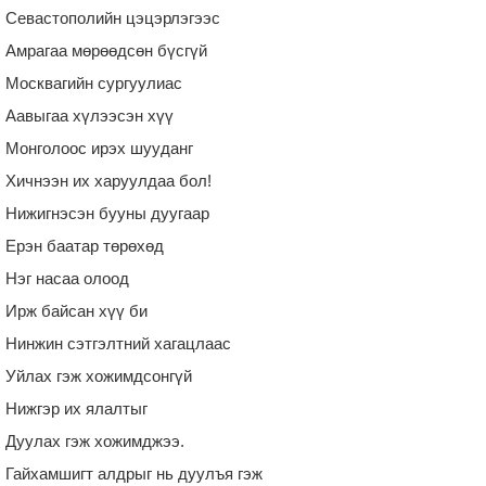
Севастополийн цэцэрлэгээс
Амрагаа мөрөөдсөн бүсгүй
Москвагийн сургуулиас
Аавыгаа хүлээсэн хүү
Монголоос ирэх шууданг
Хичнээн их харуулдаа бол!
Нижигнэсэн бууны дуугаар
Ерэн баатар төрөхөд
Нэг насаа олоод
Ирж байсан хүү би
Нинжин сэтгэлтний хагацлаас
Уйлах гэж хожимдсонгүй
Нижгэр их ялалтыг
Дуулах гэж хожимджээ.
Гайхамшигт алдрыг нь дуулъя гэж