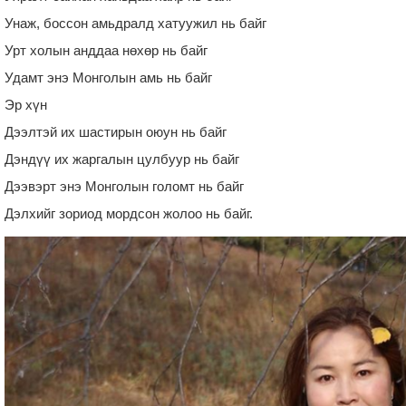
Унаж, боссон амьдралд хатуужил нь байг
Урт холын анддаа нөхөр нь байг
Удамт энэ Монголын амь нь байг
Эр хүн
Дээлтэй их шастирын оюун нь байг
Дэндүү их жаргалын цулбуур нь байг
Дээвэрт энэ Монголын голомт нь байг
Дэлхийг зориод мордсон жолоо нь байг.