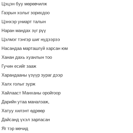
Цэцэн буу мөрөвчилж
Газрын холыг зорихдоо
Цэнхэр униарт талын
Наран мандах зүг рүү
Цэлмэг тэнгэр шиг нүдээрээ
Насандаа марташгүй харсан юм
Ханан дахь хуанлын тоо
Гучин есийг зааж
Харандааны үзүүр зураг дээр
Халх голыг зурж
Хайлааст Манханы оройгоор
Дарийн утаа маналзаж,
Хатуу хилэнт өдрөөр
Дайсанд үхэл зарласан
Яг тэр мөчид