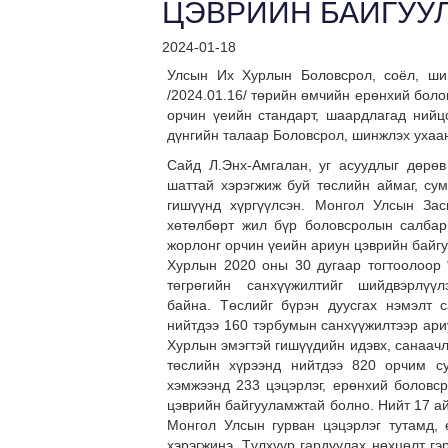
ЦЭВРИЙН БАЙГУУ
2024-01-18
Улсын Их Хурлын Боловсрол, соёл, ши
/2024.01.16/ төрийн өмчийн ерөнхий боло
орчин үеийн стандарт, шаардлагад нийц
дүнгийн талаар Боловсрол, шинжлэх ухаа
Сайд Л.Энх-Амгалан, уг асуудлыг дөрөв
шаттай хэрэгжиж буй төслийн аймаг, су
гишүүнд хүргүүлсэн. Монгол Улсын За
хөтөлбөрт жил бүр боловсролын салбары
жорлонг орчин үеийн ариун цэврийн байг
Хурлын 2020 оны 30 дугаар тогтоолоор 
төгрөгийн санхүүжилтийг шийдвэрлүү
байна. Төслийг бүрэн дуусгах нэмэлт с
нийтдээ 160 тэрбумын санхүүжилтээр ари
Хурлын эмэгтэй гишүүдийн идэвх, санаачл
төслийн хүрээнд нийтдээ 820 орчим су
хэмжээнд 233 цэцэрлэг, ерөнхий боловср
цэврийн байгууламжтай болно. Нийт 17 а
Монгол Улсын гурван цэцэрлэг тутамд, 
хэрэгжинэ. Түлхүүр гардуулах нөхцөлт гэ