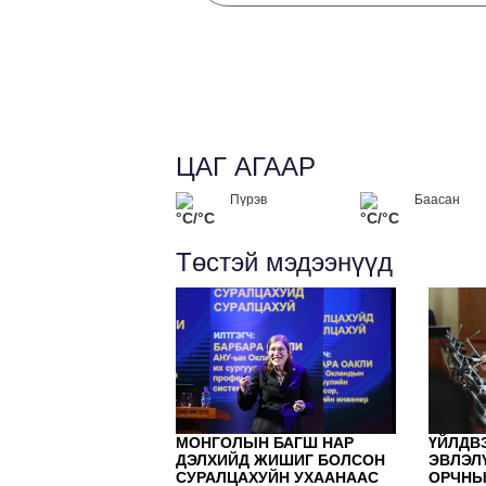
ЦАГ АГААР
Пүрэв
Баасан
°C/°C
°C/°C
Төстэй мэдээнүүд
МОНГОЛЫН БАГШ НАР
ҮЙЛДВ
ДЭЛХИЙД ЖИШИГ БОЛСОН
ЭВЛЭЛ
СУРАЛЦАХУЙН УХААНААС
ОРЧНЫ