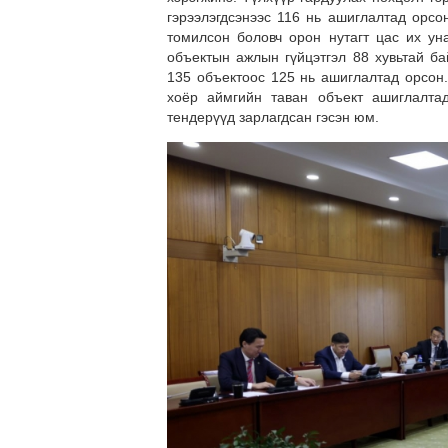
гэрээлэгдсэнээс 116 нь ашиглалтад орсо
томилсон боловч орон нутагт цас их ун
объектын ажлын гүйцэтгэл 88 хувьтай б
135 объектоос 125 нь ашиглалтад орсон.
хоёр аймгийн таван объект ашиглалта
тендерүүд зарлагдсан гэсэн юм.