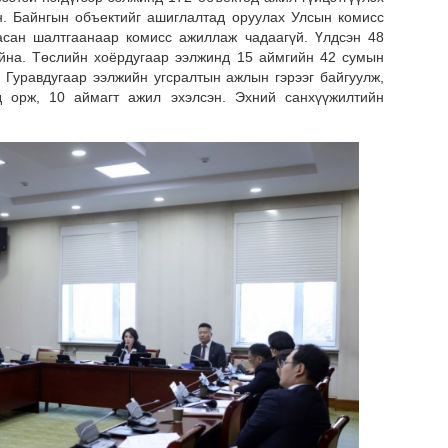
Сар
н. Байнгын объектийг ашиглалтад оруулах Улсын комисс
нөх
асан шалтгаанаар комисс ажиллаж чадаагүй. Үлдсэн 48
эрх
айна. Төслийн хоёрдугаар ээлжинд 15 аймгийн 42 сумын
эхэ
 Гуравдугаар ээлжийн угсралтын ажлын гэрээг байгуулж,
д орж, 10 аймагт ажил эхэлсэн. Эхний санхүүжилтийн
МО
БО
СУ