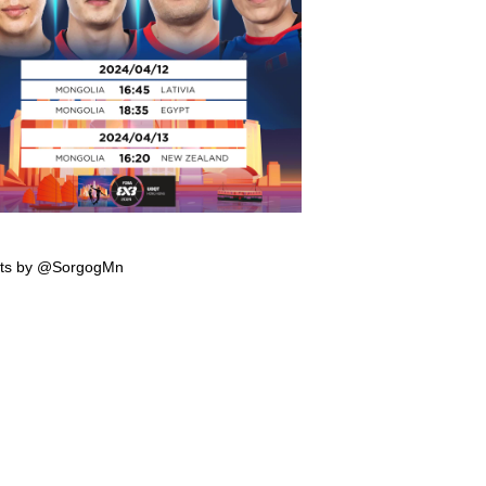
мпын эрхийн тэмцээнд тоглох манай
гтэй багийн тоглолтын хуваарь гарчээ
ts by @SorgogMn