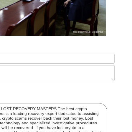
ЭНЭ
ХАР
OST RECOVERY MASTERS The best crypto
 is a leading recovery expert dedicated to assisting
, crypto scams recover back their lost money. Lost
echnology and specialized investigative procedures
"Мө
will be recovered. If you have lost crypto to a
сар