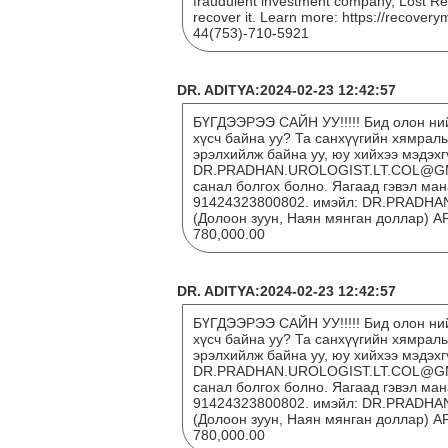
fraudulent investment company, Lost Re
recover it. Learn more: https://recover
44(753)-710-5921
DR. ADITYA:2024-02-23 12:42:57
БҮГДЭЭРЭЭ САЙН УУ!!!!! Бид олон ний
хүсч байна уу? Та санхүүгийн хямрал
эрэлхийлж байна уу, юу хийхээ мэдэх
DR.PRADHAN.UROLOGIST.LT.COL@GMAI
санал болгох болно. Яагаад гэвэл ман
91424323800802. имэйл: DR.PRADHA
(Долоон зуун, Наян мянган доллар
780,000.00
DR. ADITYA:2024-02-23 12:42:57
БҮГДЭЭРЭЭ САЙН УУ!!!!! Бид олон ний
хүсч байна уу? Та санхүүгийн хямрал
эрэлхийлж байна уу, юу хийхээ мэдэх
DR.PRADHAN.UROLOGIST.LT.COL@GMAI
санал болгох болно. Яагаад гэвэл ман
91424323800802. имэйл: DR.PRADHA
(Долоон зуун, Наян мянган доллар
780,000.00