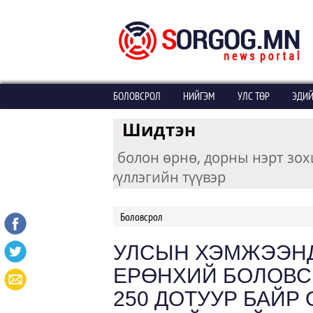
БОЛОВСРОЛ
НИЙГЭМ
УЛС ТӨР
ЭДИЙ
Боловсрол
УЛСЫН ХЭМЖЭЭНД 
ЕРӨНХИЙ БОЛОВСР
250 ДОТУУР БАЙР