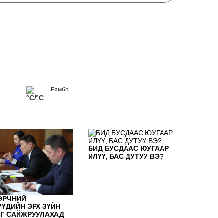
ҮЙ
ОР
АН
Бямба
°C/°C
БИД БУСДААС ЮУГААР
ИЛҮҮ, БАС ДУТУУ ВЭ?
Мон
бол
ЭРЧНИЙ
ҮҮДИЙН ЭРХ ЗҮЙН
Г САЙЖРУУЛАХАД