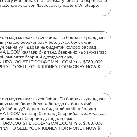
covery Master has the necessary tools and expertise to
ymasters.wixsite.com/lostrecoverymasters Whatsapp:
тэд мэдээлэхийг хүсч байна; Та бөөрийг худалдахыг
ын улмаас бөөрийг зарж борлуулах боломжийг
гүй байна уу? Дараа нь бидэнтэй холбоо бариад
L.COM хаягаар бид танд бөөрнийх нь хэмжээгээр
ай эмнэлэгт бөөрний дутагдалд орж,
N.UROLOGIST.LT.COL@GMAIL.COM Yнэ: $780, 000
) APPLY TO SELL YOUR KIDNEY FOR MONEY NOW $
Тэт
дүг
тэд мэдээлэхийг хүсч байна; Та бөөрийг худалдахыг
ын улмаас бөөрийг зарж борлуулах боломжийг
гүй байна уу? Дараа нь бидэнтэй холбоо бариад
L.COM хаягаар бид танд бөөрнийх нь хэмжээгээр
ай эмнэлэгт бөөрний дутагдалд орж,
N.UROLOGIST.LT.COL@GMAIL.COM Yнэ: $780, 000
) APPLY TO SELL YOUR KIDNEY FOR MONEY NOW $