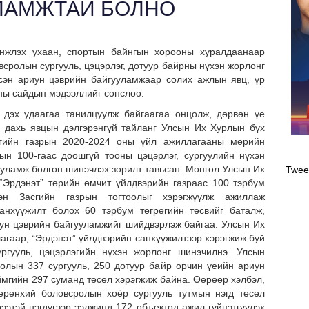
ЛАМЖТАЙ БОЛНО
нжлэх ухаан, спортын байнгын хорооны хуралдаанаар
всролын сургууль, цэцэрлэг, дотуур байрны нүхэн жорлонг
сэн ариун цэврийн байгууламжаар солих ажлын явц, үр
ны сайдын мэдээллийг сонслоо.
 дэх удаагаа танилцуулж байгаагаа онцолж, дөрвөн үе
м дахь явцын дэлгэрэнгүй тайланг Улсын Их Хурлын бүх
сгийн газрын 2020-2024 оны үйл ажиллагааны мөрийн
Оли
н 100-гаас доошгүй тооны цэцэрлэг, сургуулийн нүхэн
эрэ
ууламж болгон шинэчлэх зорилт тавьсан. Монгол Улсын Их
Twee
“Эрдэнэт” төрийн өмчит үйлдвэрийн газраас 100 тэрбум
лэн Засгийн газрын тогтоолыг хэрэгжүүлж ажиллаж
анхүүжилт болох 60 тэрбум төгрөгийн төсвийг баталж,
ун цэврийн байгууламжийг шийдвэрлэж байгаа. Улсын Их
агаар, “Эрдэнэт” үйлдвэрийн санхүүжилтээр хэрэгжиж буй
ргууль, цэцэрлэгийн нүхэн жорлонг шинэчилнэ. Улсын
олын 337 сургууль, 250 дотуур байр орчин үеийн ариун
ймгийн 297 суманд төсөл хэрэгжиж байна. Өөрөөр хэлбэл,
ерөнхий боловсролын хоёр сургууль тутмын нэгд төсөл
рээтэй нэгдүгээр ээлжинд 172 объектод ажил гүйцэтгүүлэх