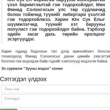
үзэл баримтлалтай гэж тодорхойлдог. Мөн
Өмнөд Солонгосын улс төр судлаачид
болон тоймчид түүнийг либертари үзэлтэй
гэж тодорхойлжээ. Харин Юн Сук Ёлыг
шүүмжлэгчид түүнийг хэт барууны
популист гэж тодорхойлдог байна. Тэрбээр
эдийн засаг дахь төрийн оролцоог
эсэргүүцдэг.
Харин гадаад бодлогын тал дээр ерөнхийлөгч болсон
тохиолдолд Өмнөд Солонгосыг дахин цөмийн зэвсэгтэй
болгоно гэж мэдэгдэж байв гэдгийг хэвлэлүүд мэдээлж байна.
Эх сурвалж “Зууны мэдээ” сонин
Сэтгэгдэл үлдээх