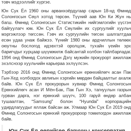
товч мэдээллийг хүргэе.
Юн Сук Ёл 1960 оны арванхоёрдугаар сарын 18-нд Өмнөд
Солонгосын Сөүл хотод төрсөн. Түүний аав Юн Ки Жун нь
багш. Өмнөд Солонгосын Статистикийн нийгэмлэгийн үүсгэн
байгуулагч юм. Юн Сук Ёл Сөүлийн их сургуулийг хуульч
мэргэжлээр төгссөн. Гэвч их сургуулийн төгсөх шалгалтдаа
есөн удаа унаж байжээ. Үүнийг 1980 оны ардчиллын төлөөх
оюутны бослогод идэвхтэй оролцож, тухайн үеийн эрх
баригчдыг хурцаар шүүмжилж байсантай холбон тайлбарладаг.
1994 онд Өмнөд Солонгосын Дэгү мужийн прокурорт ажиллаж
эхэлснээр хуульчийн карьераа эхлүүлсэн.
Тэрбээр 2016 онд Өмнөд Солонгосын ерөнхийлөгч асан Пак
Гын-Хед холбогдох авлигын хэргийн мөрдөн байцаалтыг ахалж
байв. Юн Сук Ёл прокурорын хувиар Өмнөд Солонгосын
Ерөнхийлөгч асан И Мён-Бак, Пак Гын Хэ, тагнуулын газрын
гурван дарга, нэг ерөнхий шүүгч, 100 гаруй өндөр албан
тушаалтан, “Samsung” болон “Hyundai” корпорацийн
удирдлагуудыг яллаж байсан аж. Улмаар Юн Сук Ёл 2019 онд
Өмнөд Солонгосын ерөнхий прокуророор томилогдон ажиллаж
байв.
Юн Сук Ёл өөрийгөө барууны консерватив