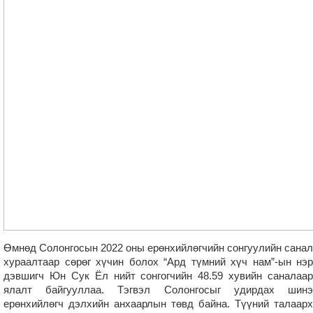
Өмнөд Солонгосын 2022 оны ерөнхийлөгчийн сонгуулийн санал
хураалтаар сөрөг хүчин болох “Ард түмний хүч нам”-ын нэр
дэвшигч Юн Сук Ёл нийт сонгогчийн 48.59 хувийн саналаар
ялалт байгууллаа. Тэгвэл Солонгосыг удирдах шинэ
ерөнхийлөгч дэлхийн анхаарлын төвд байна. Түүний талаарх