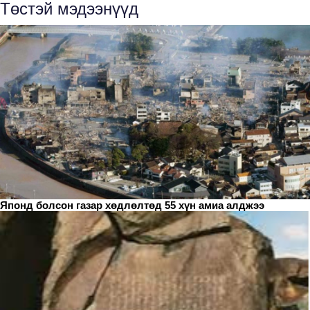
Төстэй мэдээнүүд
Японд болсон газар хөдлөлтөд 55 хүн амиа алджээ