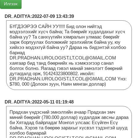
DR. ADITYA:2022-07-09 13:43:39
БҮГДЭЭРЭЭ САЙН УУ!!!!! Бид олон нийтэд
мэдээлэхийг хүсч байна; Та бөөрийг худалдахыг хүсч
байна уу? Та санхүүгийн хямралын улмаас бөөрийг
зарж борлуулах боломжийг эрэлхийлж байна уу, юу
хийхээ мэдэхгүй байна уу? Дараа нь бидэнтэй холбоо
бариад
DR.PRADHAN.UROLOGIST.LT.COL@GMAIL.COM
хаягаар бид танд бөөрнийх нь хэмжээгээр санал
болгох болно. Яагаад гэвэл манай эмнэлэгт бөөрний
дутагдалд орж, 91424323800802. имэйл:
DR.PRADHAN.UROLOGIST.LT.COL@GMAIL.COM Yнэ:
$780, 000 (Долоон зуун, Наян мянган доллар)
DR. ADITYA:2022-05-11 01:19:48
Прадхан үндэсний эмнэлгийн ачаар Прадхан эмч
миний бөөрийг (780.000 доллар) худалдаж авсны дараа
би Хятадад байрладаг Монгол улсаас Есүйген Есү
байна. Хэрэв та бөөрөө зарахыг хүсвэл тэдэнтэй шууд
холбоо бариарай