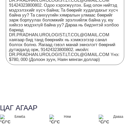
DR.PRADHAN.UROLOGIST.LT.COL@GMAIL.COM
91424323800802. Одоо хэрэгжүүлэх. Бид олон нийтэд
мэдээлэхийг хүсч байна; Та бөөрийг худалдахыг хүсч
байна уу? Та санхүүгийн хямралын улмаас бөөрийг
зарж борлуулах боломжийг эрэлхийлж байна уу, юу
хийхээ мэдэхгүй байна уу? Дараа нь бидэнтэй холбоо
бариад
DR.PRADHAN.UROLOGIST.LT.COL@GMAIL.COM
хаягаар бид танд бөөрнийх нь хэмжээгээр санал
болгох болно. Яагаад гэвэл манай эмнэлэгт бөөрний
дутагдалд орж, 91424323800802. имэйл:
DR.PRADHAN.UROLOGIST.LT.COL@GMAIL.COM Yнэ:
$780, 000 (Долоон зуун, Наян мянган доллар)
ЦАГ АГААР
Бямба
Ням
Даваа
°C/°C
°C/°C
°C/°C