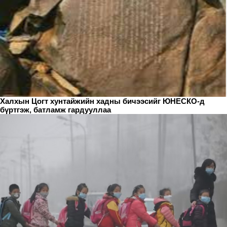
Халхын Цогт хунтайжийн хадны бичээсийг ЮНЕСКО-д
бүртгэж, батламж гардууллаа