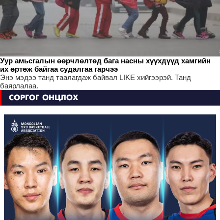
Уур амьсгалын өөрчлөлтөд бага насны хүүхдүүд хамгийн
их өртөж байгаа судалгаа гарчээ
Энэ мэдээ танд таалагдаж байвал LIKE хийгээрэй. Танд
баярлалаа.
СОРГОГ ОНЦЛОХ