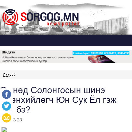
Дэлгэх
Дэлхий
Өмнөд Солонгосын шинэ
Ерөнхийлөгч Юн Сук Ёл гэж
хэн бэ?
2022-03-23