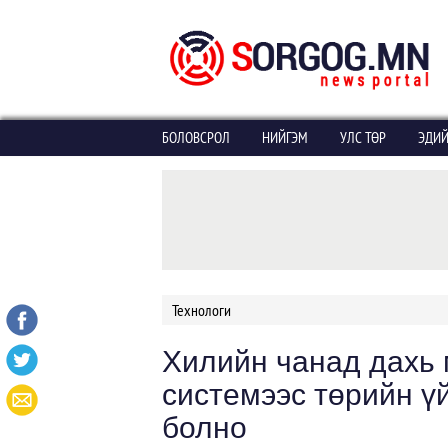
БОЛОВСРОЛ
НИЙГЭМ
УЛС ТӨР
ЭДИЙ
Технологи
Хилийн чанад дахь 
системээс төрийн ү
болно