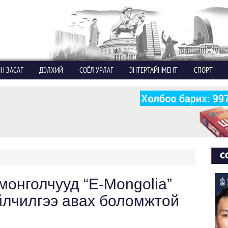
Н ЗАСАГ
ДЭЛХИЙ
СОЁЛ УРЛАГ
ЭНТЕРТАЙНМЕНТ
СПОРТ
С
монголчууд “Е-Mongolia”
йлчилгээ авах боломжтой