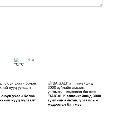
ЭНЭ
ХАР
Ням
°C/°C
 оюун ухаан болон
'BAIGALI“ аппликейшнд 3000
нхний нууц уулзалт
зүйлийн амьтан, ургамлын
э
мэдээлэл багтжээ
"Мө
сар