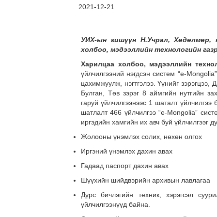
2021-12-21
УИХ-ын гишүүн Н.Учрал, Хөдөлмөр, 
холбоо, мэдээллийн технологийн газр
Харилцаа холбоо, мэдээллийн техно
үйлчилгээний нэгдсэн систем “e-Mongolia
цахимжуулж, нэгтгэлээ. Үүнийг зэрэгцээ, 
Булган, Төв зэрэг 8 аймгийн нутгийн за
гаруй үйлчилгээнээс 1 шаталт үйлчилгээ 
шатлалт 466 үйлчилгээ “e-Mongolia” сист
иргэдийн хамгийн их авч буй үйлчилгээг д
Жолооны үнэмлэх солих, нөхөн олгох
Иргэний үнэмлэх дахин авах
Гадаад паспорт дахин авах
Шүүхийн шийдвэрийн архивын лавлагаа
Дүрс бичлэгийн техник, хэрэгсэл суур
үйлчилгээнүүд байна.