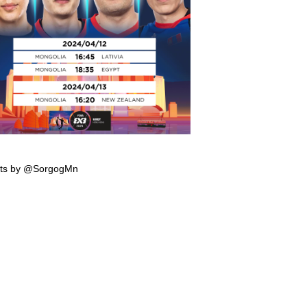
мпын эрхийн тэмцээнд тоглох манай
гтэй багийн тоглолтын хуваарь гарчээ
ts by @SorgogMn