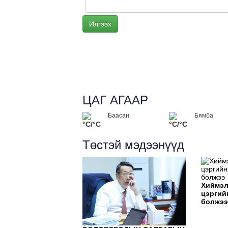
ЦАГ АГААР
Баасан
Бямба
°C/°C
°C/°C
Төстэй мэдээнүүд
Хиймэл
цэргий
болжэ