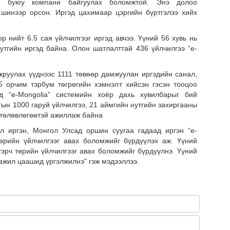
эд буюу компани байгуулах боломжтой. Энэ долоо
Сар
 шинээр орсон. Иргэд цахимаар цэргийн бүртгэлээ хийх
нөх
эрх
р нийт 6.5 сая үйлчилгээг иргэд авчээ. Үүний 56 хувь нь
эхэ
утгийн иргэд байна. Олон шатлалттай 436 үйлчилгээ “e-
жруулах үүднээс 1111 төвөөр дамжуулан иргэдийн санал,
 орчим тэрбум төгрөгийн хэмнэлт хийсэн гэсэн тооцоо
 “e-Mongolia” системийн хоёр дахь хувилбарыг бий
гын 1000 гаруй үйлчилгээ, 21 аймгийн нутгийн захиргааны
н төлөвлөгөөтэй ажиллаж байна
л иргэн, Монгол Улсад оршин суугаа гадаад иргэн “e-
төрийн үйлчилгээг авах боломжийг бүрдүүлэх аж. Үүний
втэрч төрийн үйлчилгээг авах боломжийг бүрдүүлнэ. Үүний
 ажил цаашид үргэлжилнэ" гэж мэдээллээ.
МО
БО
СУ