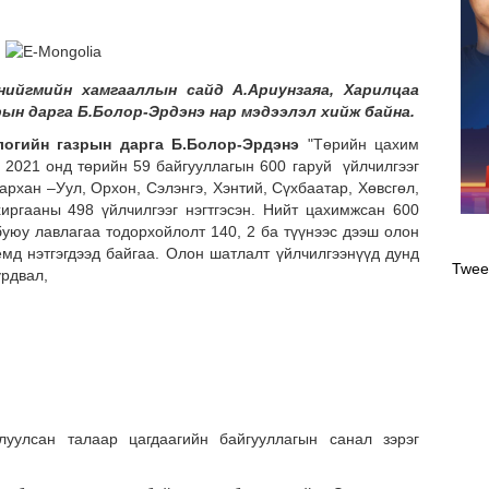
нийгмийн хамгааллын сайд А.Ариунзаяа, Харилцаа
ын дарга Б.Болор-Эрдэнэ нар мэдээлэл хийж байна.
логийн газрын дарга Б.Болор-Эрдэнэ
"Төрийн цахим
” 2021 онд төрийн 59 байгууллагын 600 гаруй үйлчилгээг
Дархан –Уул, Орхон, Сэлэнгэ, Хэнтий, Сүхбаатар, Хөвсгөл,
хиргааны 498 үйлчилгээг нэгтгэсэн. Нийт цахимжсан 600
Оли
буюу лавлагаа тодорхойлолт 140, 2 ба түүнээс дээш олон
эрэ
емд нэтгэгдээд байгаа. Олон шатлалт үйлчилгээнүүд дунд
Twee
урдвал,
илуулсан талаар цагдаагийн байгууллагын санал зэрэг