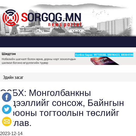
Дэлгэх
Эдийн засаг
ЭЗБХ: Монголбанкны
мэдээллийг сонсож, Байнгын
хорооны тогтоолын төслийг
батлав.
2023-12-14