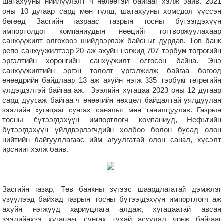
шатахууны нийлүүлэлт ч нөлөөтэй байгааг хэлж байв. 2021
оны 10 дугаар сард мөн түлш, шатахууны хомсдол үүссэн
бөгөөд Засгийн газраас газрын тосны бүтээгдэхүүн
импортолдог компаниудын нөөцийг тогтворжуулахаар
санхүүжилт олгохоор шийдвэрлэж байсныг дурдав. Төв банк
репо санхүүжилтээр 20 аж ахуйн нэгжид 707 тэрбум төгрөгийн
эргэлтийн хөрөнгийн санхүүжилт олгосон байна. Энэ
санхүүжилтийн эргэн төлөлт үргэлжилж байгаа бөгөөд
өнөөдрийн байдлаар 13 аж ахуйн нэгж 335 тэрбум төгрөгийн
үлдэгдэлтэй байгаа аж. Зээлийн хугацаа 2023 оны 12 дугаар
сард дуусаж байгаа ч өнөөгийн нөхцөл байдалтай уялдуулан
зээлийн хугацааг сунгах саналыг мөн танилцуулав. Газрын
тосны бүтээгдэхүүн импортлогч компаниуд, Нефьтийн
бүтээгдэхүүн үйлдвэрлэгчдийн холбоо болон бусад олон
нийтийн байгууллагаас ийм агуулгатай олон санал, хүсэлт
ирснийг хэлж байв.
Засгийн газар, Төв банкны зүгээс шаардлагатай дэмжлэг
үзүүлээд байхад газрын тосны бүтээгдэхүүн импортлогч аж
ахуйн нэгжүүд хариуцлага алдаж, хугацаатай авсан
зээлийнхээ хугацааг сунгах тухай асуудал ярьж байгааг