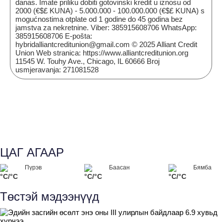
danas. Imate priliku dobiti gotovinski kredit u iznosu od
2000 (€$£ KUNA) - 5.000.000 - 100.000.000 (€$£ KUNA) s
mogućnostima otplate od 1 godine do 45 godina bez
jamstva za nekretnine. Viber: 385915608706 WhatsApp:
385915608706 E-pošta:
hybridalliantcreditunion@gmail.com © 2025 Alliant Credit
Union Web stranica: https://www.alliantcreditunion.org
11545 W. Touhy Ave., Chicago, IL 60666 Broj
usmjeravanja: 271081528
ЦАГ АГААР
Пүрэв
Баасан
Бямба
°C/°C
°C/°C
°C/°C
Төстэй мэдээнүүд