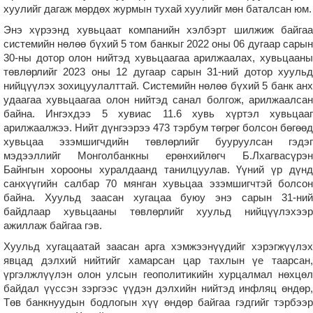
хуулийг дагаж мөрдөх журмын тухай хуулийг мөн баталсан юм.
Энэ хүрээнд хувьцаат компанийн хэлбэрт шилжиж байгаа
системийн нөлөө бүхий 5 том банкыг 2022 оны 06 дугаар сарын
30-ны дотор олон нийтэд хувьцаагаа арилжаалах, хувьцааны
төвлөрлийг 2023 оны 12 дугаар сарын 31-ний дотор хуульд
нийцүүлэх зохицуулалттай. Системийн нөлөө бүхий 5 банк анх
удаагаа хувьцаагаа олон нийтэд санал болгож, арилжаалсан
байна. Ингэхдээ 5 хувиас 11.6 хувь хүртэл хувьцааг
арилжаалжээ. Нийт дүнгээрээ 473 тэрбум төгрөг болсон бөгөөд
хувьцаа эзэмшигчдийн төвлөрлийг бууруулсан гэдэг
мэдээллийг Монголбанкны ерөнхийлөгч Б.Лхагвасүрэн
Байнгын хорооны хуралдаанд танилцуулав. Үүний үр дүнд
санхүүгийн салбар 70 мянган хувьцаа эзэмшигчтэй болсон
байна. Хуульд заасан хугацаа буюу энэ сарын 31-ний
байдлаар хувьцааны төвлөрлийг хуульд нийцүүлэхээр
ажиллаж байгаа гэв.
Хуульд хугацаатай заасан арга хэмжээнүүдийг хэрэгжүүлэх
явцад дэлхий нийтийг хамарсан цар тахлын үе таарсан,
үргэлжлүүлэн олон улсын геополитикийн хурцалмал нөхцөл
байдал үүссэн зэргээс үүдэн дэлхийн нийтэд инфляц өндөр,
Төв банкнуудын бодлогын хүү өндөр байгаа гэдгийг тэрбээр