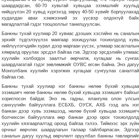
шаардагдсан, 60-70 хувьтай хувьцаа эзэмшлийг хуульд
нийцүүлэн 20 хувьд хүргэхэд зөрүү 40-50 хувийг борлуулахад
худалдан авах хэмжээний эх үүсвэр олдохгүй байх
магадлалтай гэдэг тооцооллыг танилцуулсан.
Банкны тухай хуулиар 20 хувиас дээших хэсгийнх нь саналын
эрхийг түдгэлзүүлэх маягаар зохицуулах тохиолдолд хувь
нийлүүлэгчдийн хурал дээр маргаан үүсэх, улмаар засаглалын
хямралд оруулах эрсдэл байгаа гэв. Эдгээр эрсдэлийн улмаас
хуулийн холбогдох заалтыг өөрчилж, хугацааг нь сунгах
шаардлагатай гэдэг зөвлөмжийг ОУВС өгсөн байна. Энэ дагуу
Монголбанк хуулийн хэрэгжих хугацааг сунгуулах саналтай
байгаа гэв.
Банкны тухай хуулиар нэг банкны нөлөө бүхий хувьцаа
эзэмшигч нөгөө банкны нөлөө бүхий хувьцаа эзэмшигч байхыг
хориглосон байдаг. Энэ нь гадны, ялангуяа олон улсын
санхүүгийн байгууллага ЕСБХБ, ОУСК, АХБ гээд аль нэг
банкан дээр хувь эзэмшээд, нөлөө бүхий хувьцаа эзэмшигч
болчихсон байгууллага өөр банкан дээр орох тохиолдолд
хуулийн хязгаарлалтад ороод байгаа гэлээ. Тиймээс эрх зүйн
орчныг өөрчлөх шаардлагын талаар тайлбарласан. Эдгээр
саналын дагуу хуульд өөрчлөлт оруулбал банкны төвлөрлийг