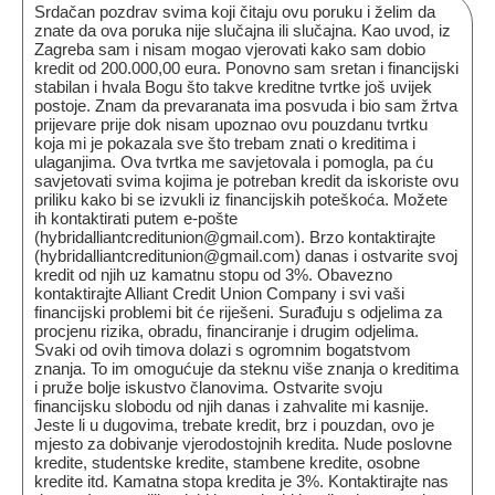
Srdačan pozdrav svima koji čitaju ovu poruku i želim da
znate da ova poruka nije slučajna ili slučajna. Kao uvod, iz
Zagreba sam i nisam mogao vjerovati kako sam dobio
kredit od 200.000,00 eura. Ponovno sam sretan i financijski
stabilan i hvala Bogu što takve kreditne tvrtke još uvijek
postoje. Znam da prevaranata ima posvuda i bio sam žrtva
prijevare prije dok nisam upoznao ovu pouzdanu tvrtku
koja mi je pokazala sve što trebam znati o kreditima i
ulaganjima. Ova tvrtka me savjetovala i pomogla, pa ću
savjetovati svima kojima je potreban kredit da iskoriste ovu
priliku kako bi se izvukli iz financijskih poteškoća. Možete
ih kontaktirati putem e-pošte
(hybridalliantcreditunion@gmail.com). Brzo kontaktirajte
(hybridalliantcreditunion@gmail.com) danas i ostvarite svoj
kredit od njih uz kamatnu stopu od 3%. Obavezno
kontaktirajte Alliant Credit Union Company i svi vaši
financijski problemi bit će riješeni. Surađuju s odjelima za
procjenu rizika, obradu, financiranje i drugim odjelima.
Svaki od ovih timova dolazi s ogromnim bogatstvom
znanja. To im omogućuje da steknu više znanja o kreditima
i pruže bolje iskustvo članovima. Ostvarite svoju
financijsku slobodu od njih danas i zahvalite mi kasnije.
Jeste li u dugovima, trebate kredit, brz i pouzdan, ovo je
mjesto za dobivanje vjerodostojnih kredita. Nude poslovne
kredite, studentske kredite, stambene kredite, osobne
kredite itd. Kamatna stopa kredita je 3%. Kontaktirajte nas