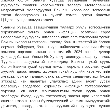
хэмжээ болон банкны хувьцаа эзэмшлийн төвлөрлийг
бууруулах хуулийн хэрэгжилтийн талаарх Монголбанкны
мэдээлэлтэй холбогдуулан Байнгын хорооноос тогтоолын
төсөл боловсруулах нь зүйтэй хэмээн үзсэн болохыг
Ц.Цэрэнпунцаг гишүүн хэллээ.
“Банкны хувьцаа эзэмшигчдийн талаарх хууль тогтоомжийн
хэрэгжилтийг хангах болон инфляцын өсөлтийн сөрөг
нөлөөллийг бууруулах чиглэлээр авах арга хэмжээний тухай”
Байнгын хорооны тогтоолын төсөлд банкыг нээлттэй ХК болгон
өөрчлөн байгуулах, банкны хувь нийлүүлсэн хөрөнгийн бүтэц
хэмжээг өөрчлөх ажлын хэрэгжилтийг 2024 оны 1 дүгээр
улиралд багтаан Улсын Их Хуралд танилцуулахаар тусгажээ.
Түүнчлэн шаардлагатай тохиолдолд Банкны тухай хууль
болон Банкны тухай хуульд нэмэлт, өөрчлөлт оруулах тухай
хуулийг дагаж мөрдөх журмын тухай хуулийн хэрэгжилтийн
хугацааг сунгах талаарх саналаа хууль санаачлах эрх бүхий
этгээдэд нэн яаралтай уламжлах; эдийн засагт үүсэж
болзошгүй эрсдэлээс сэргийлэх инфляцыг тогтворжуулах
хүрээнд Төв банк /Монголбанк/-ны тухай хууль болон
холбогдох бусад хууль тогтоомжид заасан арга хэрэгслийг
ашиглан газрын тосны бүтээгдэхүүний хангамж нийлүүлэлтийг
дэмжихэд шаардлагатай санхүүжилтийн хугацааг сунгах