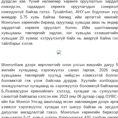
дурдсан юм. Үүний нөлөөгөөр хөрөнгө оруулалтын зардал
нэмэгдсэн, гадаадын хөрөнгө оруулагчдын сонирхол
нэмэгдэхгүй байгаа гэлээ. Тухайлбал, АНУ-ын бодлогын хүү
өнөөдөр 5.75 хувь байгаа бөгөөд ийм өртөгтэй мөнгийг
Монголын хөрөнгийн биржид оруулаад хувьцаа авах нь өндөр
зардалтай хөрөнгө оруулалт болно. Ийм шалтгаанаар
хувьцааны төвлөрлийг задлах, нэг хувьцаа эзэмшигчийн
хувьцааг 20 хувиас хэтрүүлэхгүй байх нь амаргүй байна гэх
тайлбарыг хэлэв.
Монголбанк дээрх өөрчлөлтийг олон улсын жишгийн дагуу 5
жилийн хугацаанд хэрэгжүүлэх санал гаргаж, 2026 онд
хувьцааны төвлөрлийг хуульд нийцсэн хэмжээтэй болгох
боломжтой гэж үзэж байснаа дурдав. Хуулийн холбогдох
зохицуулалтыг хугацаанд нь хэрэгжүүлэх боломжгүй байгаагаа
Б.Лхагвасүрэн ерөнхийлөгч хэлээд, хугацааг нь сунгуулах
саналтай байгаагаа хэлсэн юм. 2023 оны 06 дугаар сард ОУВС-
ийн баг Монгол Улсад ажиллаад өгсөн зөвлөмждөө дээрх арга
хэмжээг хэрэгжүүлэх хугацаа хэт шахуу байгаа нь эрсдэл
дагуулах магадлалтай гэжээ. Монголын хөрөнгийн биржээр
хувьцаагаа 5-11 хувьд хүргэн борлуулахад 470 тэрбум төгрөг