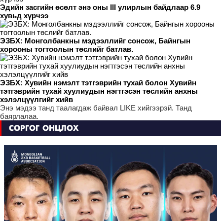
Эдийн засгийн өсөлт энэ оны III улирлын байдлаар 6.9
хувьд хүрчээ
ЭЗБХ: Монголбанкны мэдээллийг сонсож, Байнгын
хорооны тогтоолын төслийг батлав.
ЭЗБХ: Хувийн нэмэлт тэтгэврийн тухай болон Хувийн
тэтгэврийн тухай хуулиудын нэгтгэсэн төслийн анхны
хэлэлцүүлгийг хийв
Энэ мэдээ танд таалагдаж байвал LIKE хийгээрэй. Танд
баярлалаа.
СОРГОГ ОНЦЛОХ