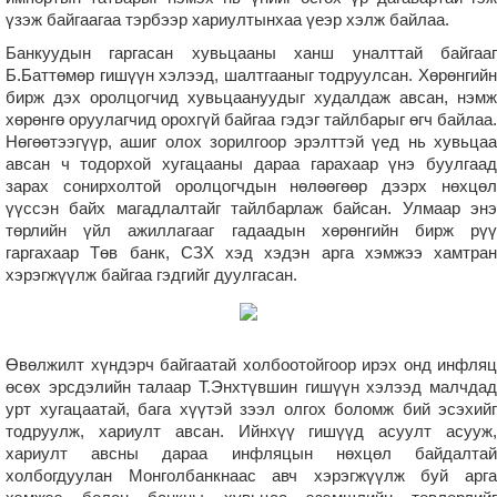
үзэж байгаагаа тэрбээр хариултынхаа үеэр хэлж байлаа.
Банкуудын гаргасан хувьцааны ханш уналттай байгааг
Б.Баттөмөр гишүүн хэлээд, шалтгааныг тодруулсан. Хөрөнгийн
бирж дэх оролцогчид хувьцаануудыг худалдаж авсан, нэмж
хөрөнгө оруулагчид орохгүй байгаа гэдэг тайлбарыг өгч байлаа.
Нөгөөтээгүүр, ашиг олох зорилгоор эрэлттэй үед нь хувьцаа
авсан ч тодорхой хугацааны дараа гарахаар үнэ буулгаад
зарах сонирхолтой оролцогчдын нөлөөгөөр дээрх нөхцөл
үүссэн байх магадлалтайг тайлбарлаж байсан. Улмаар энэ
төрлийн үйл ажиллагааг гадаадын хөрөнгийн бирж рүү
гаргахаар Төв банк, СЗХ хэд хэдэн арга хэмжээ хамтран
хэрэгжүүлж байгаа гэдгийг дуулгасан.
Өвөлжилт хүндэрч байгаатай холбоотойгоор ирэх онд инфляц
өсөх эрсдэлийн талаар Т.Энхтүвшин гишүүн хэлээд малчдад
урт хугацаатай, бага хүүтэй зээл олгох боломж бий эсэхийг
тодруулж, хариулт авсан. Ийнхүү гишүүд асуулт асууж,
хариулт авсны дараа инфляцын нөхцөл байдалтай
холбогдуулан Монголбанкнаас авч хэрэгжүүлж буй арга