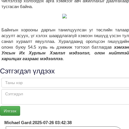
чиглэлээр холбогдох арга хэмжээг авч ажиллахыг даалгахаар
тусгасан байна.
Байнгын хорооны даргын танилцуулсан уг төслийн талаар
асуулт асуух, үг хэлэх шаардлагагүй хэмээн гишүүд үзсэн тул
санал хураалт явууллаа. Хуралдаанд оролцсон гишүүдийн
олонх буюу 54.5 хувь нь дэмжиж тогтоол батлагдав
хэмээн
Улсын Их Хурлын Хэвлэл мэдээлэл, олон нийттэй
харилцах газраас мэдээллээ.
Сэтгэгдэл үлдээх
Michael Gard:2025-07-26 03:42:38