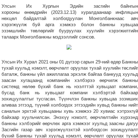
Улсын Их Хурлын Эдийн засгийн байнгын
хорооны өнөөдрийн (2023.12.13) хуралдаанаар инфляцын
нөхцөл байдалтай холбогдуулан Монголбанкнаас авч
хэрэгжүүлж буй арга хэмжээ болон банкны хувьцаа
эзэмшлийн төвлөрлийг бууруулах хуулийн хэрэгжилтийн
талаарх Монголбанкны мэдээллийг сонсов.
Улсын Их Хурал 2021 оны 01 дүгээр сарын 29-ний өдөр Банкны
тухай хуульд нэмэлт, өөрчлөлт оруулах тухай хуулийн төслийг
баталж, банкны үйл ажиллагаа эрхэлж байгаа банкууд хуульд
заасан хугацаанд компанийн хэлбэрээ өөрчилж банкны
системд нөлөө бүхий банк нь нээлттэй хувьцаат компани,
бусад банк нь хувьцаат компани хэлбэртэй байхаар
зохицуулалтыг тусгасан. Түүнчлэн банкны хувьцаа эзэмших
аливаа этгээд, түүний холбогдох этгээдийн хувьд банкны нийт
саналын эрхтэй хувьцааны хувь хэмжээ 20 хувиас хэтрэхгүй
байхаар хуульчилсан. Энэхүү нэмэлт, өөрчлөлтийн хүрээнд
банкны хэлбэрийг өөрчлөх арга хэмжээг хуульд заасны дагуу
Засгийн газар авч хэрэгжүүлэхтэй холбогдсон зохицуулалт
бүхий Банкны тухай хуульд нэмэлт, өөрчлөлт оруулах тухай