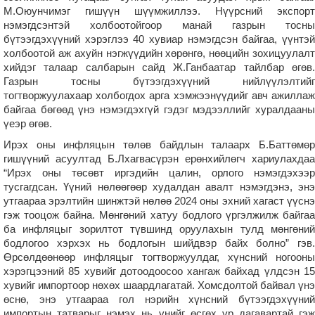
М.Оюунчимэг гишүүн шүүмжиллээ. Нүүрсний экспорт
нэмэгдсэнтэй холбоотойгоор манай газрын тосны
бүтээгдэхүүний хэрэглээ 40 хувиар нэмэгдсэн байгаа, үүнтэй
холбоотой аж ахуйн нэгжүүдийн хөрөнгө, нөөцийн зохицуулалт
хийдэг талаар салбарын сайд Ж.Ганбаатар тайлбар өгөв.
Газрын тосны бүтээгдэхүүний нийлүүлэлтийг
тогтворжуулахаар холбогдох арга хэмжээнүүдийг авч ажиллаж
байгаа бөгөөд үнэ нэмэгдэхгүй гэдэг мэдээллийг хуралдааны
үеэр өгөв.
Ирэх оны инфляцын төлөв байдлын талаарх Б.Баттөмөр
гишүүний асуултад Б.Лхагвасүрэн ерөнхийлөгч хариулахдаа
“Ирэх оны төсөвт иргэдийн цалин, орлого нэмэгдэхээр
тусгагдсан. Үүний нөлөөгөөр худалдан авалт нэмэгдэнэ, энэ
утгаараа эрэлтийн шинжтэй нөлөө 2024 оны эхний хагаст үүснэ
гэж тооцож байна. Мөнгөний хатуу бодлого үргэлжилж байгаа
ба инфляцыг зорилтот түвшинд оруулахын тулд мөнгөний
бодлогоо хэрхэх нь бодлогын шийдвэр байх болно” гэв.
Өрсөлдөөнөөр инфляцыг тогтворжуулдаг, хүнсний ногооны
хэрэгцээний 85 хувийг дотоодоосоо хангаж байхад үлдсэн 15
хувийг импортоор нөхөх шаардлагатай. Хомсдолтой байвал үнэ
өснө, энэ утгаараа гол нэрийн хүнсний бүтээгдэхүүний
импортын татварыг нэмэх нь үнийг өсгөх үр дагавартай гэж