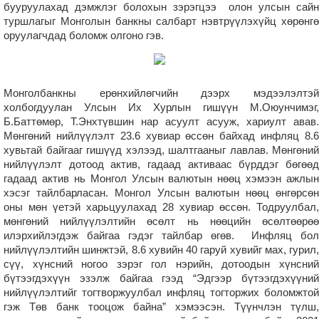
бууруулахад дэмжлэг болохын зэрэгцээ олон улсын сайн
туршлагыг Монголын банкны салбарт нэвтрүүлэхүйц хөрөнгө
оруулагчдад боломж олгоно гэв.
Монголбанкны ерөнхийлөгчийн дээрх мэдээлэлтэй
холбогдуулан Улсын Их Хурлын гишүүн М.Оюунчимэг,
Б.Баттөмөр, Т.Энхтүвшин нар асуулт асууж, хариулт авав.
Мөнгөний нийлүүлэлт 23.6 хувиар өссөн байхад инфляц 8.6
хувьтай байгааг гишүүд хэлээд, шалтгааныг лавлав. Мөнгөний
нийлүүлэлт дотоод актив, гадаад активаас бүрддэг бөгөөд
гадаад актив нь Монгол Улсын валютын нөөц хэмээн ажлын
хэсэг тайлбарласан. Монгол Улсын валютын нөөц өнгөрсөн
оны мөн үетэй харьцуулахад 28 хувиар өссөн. Тодруулбал,
мөнгөний нийлүүлэлтийн өсөлт нь нөөцийн өсөлтөөрөө
илэрхийлэгдэж байгаа гэдэг тайлбар өгөв. Инфляц бол
нийлүүлэлтийн шинжтэй, 8.6 хувийн 40 гаруй хувийг мах, гурил,
сүү, хүнсний ногоо зэрэг гол нэрийн, дотоодын хүнсний
бүтээгдэхүүн эзэлж байгаа гээд “Эдгээр бүтээгдэхүүний
нийлүүлэлтийг тогтворжуулбал инфляц тогторжих боломжтой
гэж Төв банк тооцож байна” хэмээсэн. Түүнчлэн түлш,