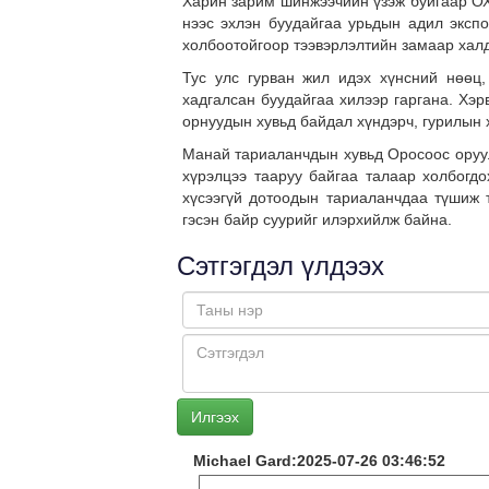
Харин зарим шинжээчийн үзэж буйгаар ОХ
нээс эхлэн буудайгаа урьдын адил экспо
холбоотойгоор тээвэрлэлтийн замаар халд
Тус улс гурван жил идэх хүнсний нөөц,
хадгалсан буудайгаа хилээр гаргана. Хэр
орнуудын хувьд байдал хүндэрч, гурилын 
Манай тариаланчдын хувьд Оросоос оруул
хүрэлцээ тааруу байгаа талаар холбогдо
хүсээгүй дотоодын тариаланчдаа түшиж 
гэсэн байр суурийг илэрхийлж байна.
Сэтгэгдэл үлдээх
Michael Gard:2025-07-26 03:46:52