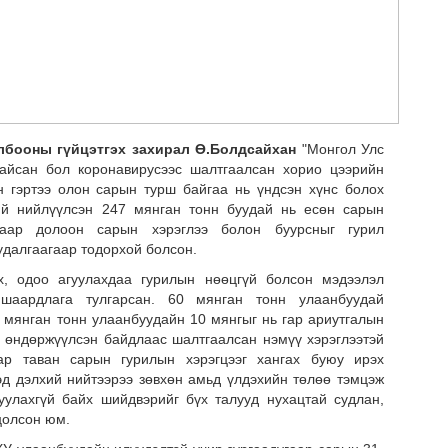
бооны гүйцэтгэх захирал Ө.Болдсайхан
"Монгол Улс
байсан бол коронавирусээс шалтгаалсан хорио цээрийн
н гэртээ олон сарын турш байгаа нь үндсэн хүнс болох
Энэ
ний нийлүүлсэн 247 мянган тонн буудай нь есөн сарын
тэт
наар долоон сарын хэрэглээ болон буурсныг гурил
хув
удалгаагаар тодорхой болсон.
х, одоо агуулахдаа гурилын нөөцгүй болсон мэдээлэл
шаардлага тулгарсан. 60 мянган тонн улаанбуудай
мянган тонн улаанбуудайн 10 мянгыг нь гар ариутгалын
үү өндөржүүлсэн байдлаас шалтгаалсан нэмүү хэрэглээтэй
ар таван сарын гурилын хэрэгцээг хангах буюу ирэх
эд дэлхий нийтээрээ зөвхөн амьд үлдэхийн төлөө тэмцэж
улахгүй байх шийдвэрийг бүх талууд нухацтай судлан,
цолсон юм.
“Ох
зор