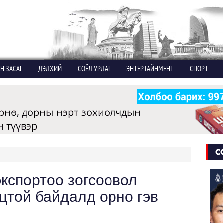
Н ЗАСАГ
ДЭЛХИЙ
СОЁЛ УРЛАГ
ЭНТЕРТАЙНМЕНТ
СПОРТ
С
кспортоо зогсоовол
цтой байдалд орно гэв