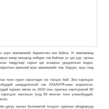
ЭНЭ
ХАР
х агро зөвлөмжийг баримтлах юм байна. Уг зөвлөмжид
арын ямар нөхцөлд хийгдэх гэж байгааг ус цаг уур, орчны
гасан тавдугаар сарын цаг агаарын урьдчилсан мэдээ,
арилтын ерөнхий агро зөвлөмжийг төв, баруун, зүүн гээд
н тонн гурил хэрэглэдэг гэх тооцоо бий. Энэ хэрэгцээг
нбуудай шаардлагатай гэж ХХААХҮЯ-наас мэдээлсэн.
удай хураан авсан нь 2020 оны гурилын хэрэгцээний 80
хэрэгцээг хангахын тулд 60 мянган тонн улаанбуудай,
илээ.
"Мө
н дагуу хангах боломжтой тооцоог гурилын үйлдвэрүүд
сар