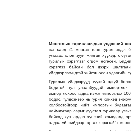
Монголын тариаланчдын үндэсний хол
нэг сард 21 мянган тонн гурил иддэг 
улмаас олон зуун мянган хүүхэд, оюута
гурилын хэрэглээг огцом өсгөсөн. Бид
хэрэглээ байсан бол дээрх шалтгаа
үйлдвэрлэгчидтэй хийсэн олон удаагийн с
Гурилын үйлдвэрүүд түүхий эдгүй боло
бодитой тул улаанбуудай импортлох 
импортлохоос гадна нэмж импортлох 100 
бодис, "үлдсэнээр нь гурил хийхэд энэх
холбоотойгоор нийт импортын будаага
наймдугаар сарыг дуустал гурилаар үзэх
байхад хүн ардаа хүнсний хомсдолд ору
алдаагүй шийдвэр гаргах хэрэгтэй" гэж он