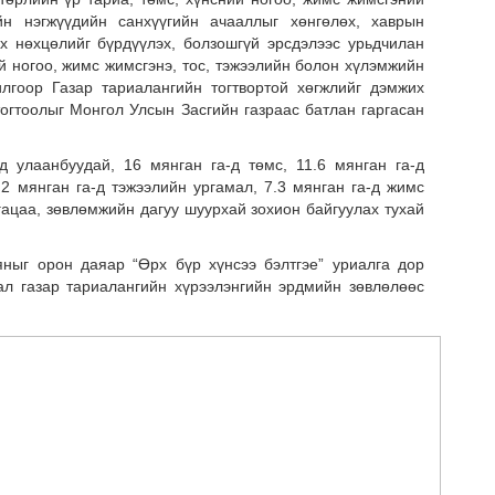
Сар
йн нэгжүүдийн санхүүгийн ачааллыг хөнгөлөх, хаврын
нөх
х нөхцөлийг бүрдүүлэх, болзошгүй эрсдэлээс урьдчилан
эрх
й ногоо, жимс жимсгэнэ, тос, тэжээлийн болон хүлэмжийн
эхэ
лгоор Газар тариалангийн тогтвортой хөгжлийг дэмжих
тогтоолыг Монгол Улсын Засгийн газраас батлан гаргасан
д улаанбуудай, 16 мянган га-д төмс, 11.6 мянган га-д
.2 мянган га-д тэжээлийн ургамал, 7.3 мянган га-д жимс
гацаа, зөвлөмжийн дагуу шуурхай зохион байгуулах тухай
яныг орон даяар “Өрх бүр хүнсээ бэлтгэе” уриалга дор
ал газар тариалангийн хүрээлэнгийн эрдмийн зөвлөлөөс
МО
БО
СУ