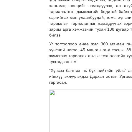
хангамж, нөөцийг нэмэгдүүлэх, аж аху
тариалалтын дэмжлэгийг бодитой байлга
сэргийлэх мөн улаанбуудай, төмс, хүнсни
таримлын тариалалтыг нэмэгдүүлэх зори
зарим арга хэмжээний тухай 138 дугаар 
билээ.
Уг тогтоолоор өнөө жил 360 мянган га-
хүнсний ногоо, 45 мянган га-д тосны, 38
жимсгэнэ тариалах ажлыг технологийн ху
тусгагдсан юм.
“Хүнсээ бэлтгэх нь бүх нийтийн үйлс" а
ийнхүү эхлүүлэхдээ Дархан хотын Ургам
гаргасан.