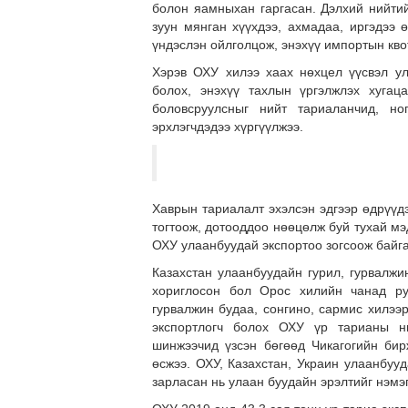
болон яамныхан гаргасан. Дэлхий нийтий
зуун мянган хүүхдээ, ахмадаа, иргэдээ 
үндэслэн ойлголцож, энэхүү импортын кво
Хэрэв ОХУ хилээ хаах нөхцел үүсвэл у
болох, энэхүү тахлын үргэлжлэх хугац
боловсруулсныг нийт тариаланчид, но
эрхлэгчдэдээ хүргүүлжээ.
Хаврын тариалалт эхэлсэн эдгээр өдрүүдэ
тогтоож, дотооддоо нөөцөлж буй тухай м
ОХУ улаанбуудай экспортоо зогсоож байга
Казахстан улаанбуудайн гурил, гурвалжин
хориглосон бол Орос хилийн чанад ру
гурвалжин будаа, сонгино, сармис хилээ
экспортлогч болох ОХУ үр тарианы ни
шинжээчид үзсэн бөгөөд Чикагогийн бир
өсжээ. ОХУ, Казахстан, Украин улаанбууд
зарласан нь улаан буудайн эрэлтийг нэмэ