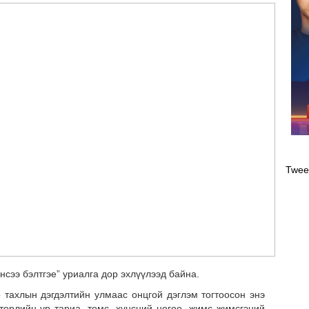
Оли
эрэ
Twee
нсээ бэлтгэе” уриалга дор эхлүүлээд байна.
р тахлын дэгдэлтийн улмаас онцгой дэглэм тогтоосон энэ
төрлийн үр тариа, төмс, хүнсний ногоо, жимс жимсгэний