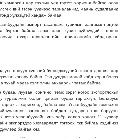
г хамарсан цар тахлын үед гэртээ хорионд байгаа олон
өлсгөх вий гэсэн үүднээс тариаланчид маань судалгаанд
тонд хүлээцтэй хандаж байгаа.
лаанбуудайн импорт тасалдаж, гурилын хангамж ноцтой
аа бүрхэг байгаа зэрэг олон хүчин зүйлүүдийг тооцон
гоочид, газар тариалангийн тариалангийн үйлдвэрлэл
д улс орнууд хүнсний бүтээгдэхүүний экспортдоо хязгаар
Тэт
эдээлэл хөвөрч байна. Тэр дундаа манай хойд хөрш болох
дүг
а тухай мэдээ сэлт олны анхаарлыг татаж байгаа.
 будаа, лууван, сонгино, төмс зэрэг ногоо экспортлохыг
у гурвалжин болон цагаан будаа гаргахгүй, Беларусь
р гаргахыг хориглоод байгаа юм. Улаанбуудайн томоохон
йлүүлэлтээ зогсоовол байдал хүндэрнэ гэж барууны
ж дээр улаанбуудайн үнэ хоёр долоо хоногт 11 хувиар
айн экспортдоо хязгаарлалт тогтоох гэж буйгаа хэдийнээ
гдүүлээд байгаа юм.