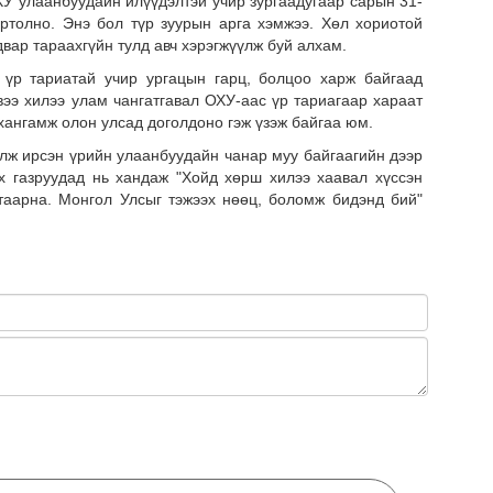
У улаанбуудайн илүүдэлтэй учир зургаадугаар сарын 31-
ртолно. Энэ бол түр зуурын арга хэмжээ. Хөл хориотой
БИД
вар тараахгүйн тулд авч хэрэгжүүлж буй алхам.
ВЭ
 үр тариатай учир ургацын гарц, болцоо харж байгаад
вээ хилээ улам чангатгавал ОХУ-аас үр тариагаар хараат
хангамж олон улсад доголдоно гэж үзэж байгаа юм.
ж ирсэн үрийн улаанбуудайн чанар муу байгаагийн дээр
х газруудад нь хандаж "Хойд хөрш хилээ хаавал хүссэн
таарна. Монгол Улсыг тэжээх нөөц, боломж бидэнд бий"
"М
ӨӨР
ЭХ
М
АЛ
ЦА