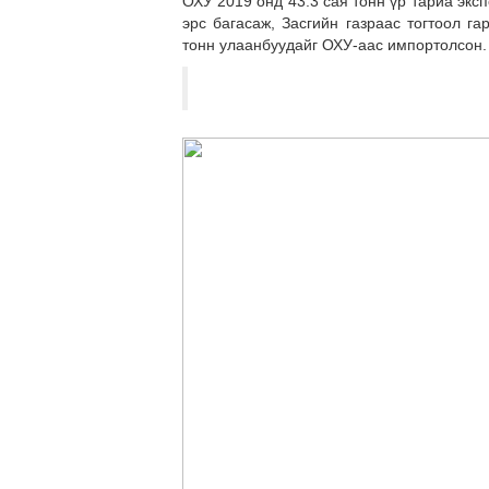
ОХУ 2019 онд 43.3 сая тонн үр тариа экс
эрс багасаж, Засгийн газраас тогтоол г
тонн улаанбуудайг ОХУ-аас импортолсон.