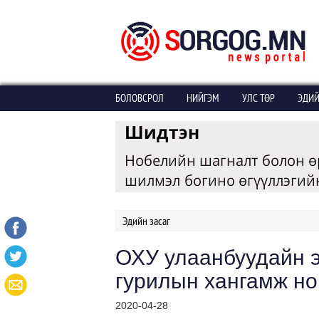
БОЛОВСРОЛ
НИЙГЭМ
УЛС ТӨР
ЭДИЙ
Эдийн засаг
ОХУ улаанбуудайн э
гурилын хангамж но
2020-04-28