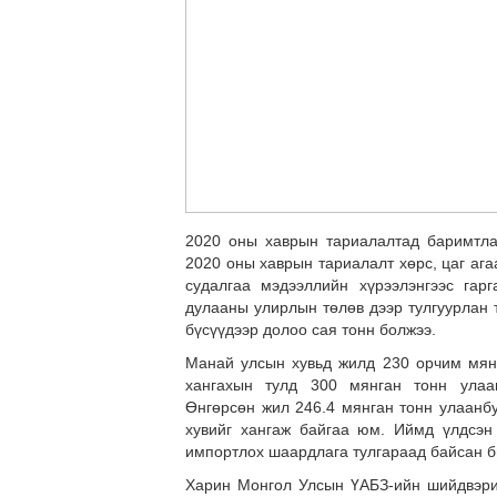
2020 оны хаврын тариалалтад баримтла
2020 оны хаврын тариалалт хөрс, цаг ага
судалгаа мэдээллийн хүрээлэнгээс гар
дулааны улирлын төлөв дээр тулгуурлан т
бүсүүдээр долоо сая тонн болжээ.
Манай улсын хувьд жилд 230 орчим мянга
хангахын тулд 300 мянган тонн улаа
Өнгөрсөн жил 246.4 мянган тонн улаанбу
хувийг хангаж байгаа юм. Иймд үлдсэн 
импортлох шаардлага тулгараад байсан б
Харин Монгол Улсын ҮАБЗ-ийн шийдвэрий