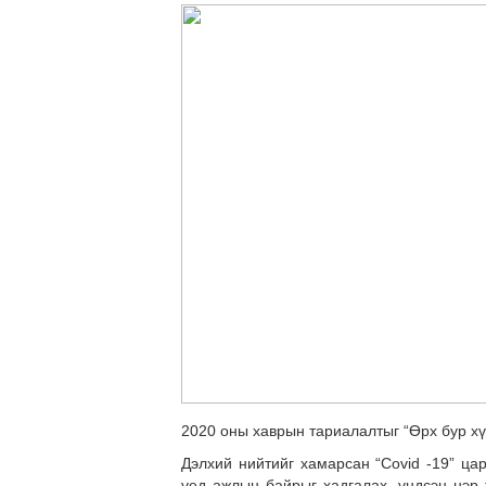
2020 оны хаврын тариалалтыг “Өрх бур хү
Дэлхий нийтийг хамарсан “Covid -19” ца
үед ажлын байрыг хадгалах, үндсэн нэр 