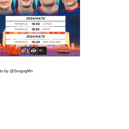
мпын эрхийн тэмцээнд тоглох манай
гтэй багийн тоглолтын хуваарь гарчээ
ts by @SorgogMn