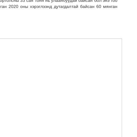
портолсны 33 сая тонн нь улаанбуудай байсан бол энэ тоо
арган 2020 оны хэрэглээнд дутагдалтай байсан 60 мянган
ҮЙ
ОР
АН
Мон
бол