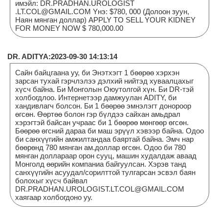
имэйл: DR.PRADHAN.UROLOGIST
.LT.COL@GMAIL.COM Yнэ: $780, 000 (Долоон зуун,
Наян мянган доллар) APPLY TO SELL YOUR KIDNEY
FOR MONEY NOW $ 780,000.00
DR. ADITYA:2023-09-30 14:13:14
Сайн байцгаана уу, би Энэтхэгт 1 бөөрөө хэрхэн
зарсан тухай гэрчлэлээ дэлхий нийтэд хуваалцахыг
хүсч байна. Би Монголын Оюутолгой хүн. Би DR-тэй
холбогдлоо. Интернетээр дамжуулан ADITY, би
хандивлагч болсон. Би 1 бөөрөө эмнэлэгт донороор
өгсөн. Өөртөө болон гэр бүлдээ сайхан амьдрал
хэрэгтэй байсан учраас би 1 бөөрөө мөнгөөр өгсөн.
Бөөрөө өгсний дараа би маш эрүүл хэвээр байна. Одоо
би санхүүгийн амжилтандаа баяртай байна. Эмч нар
бөөрөнд 780 мянган ам.доллар өгсөн. Одоо би 780
мянган доллараар орон сууц, машин худалдаж аваад
Монголд өөрийн компаниа байгуулсан. Хэрэв танд
санхүүгийн асуудал/сорилттой тулгарсан эсвэл баян
болохыг хүсч байвал
DR.PRADHAN.UROLOGIST.LT.COL@GMAIL.COM
хаягаар холбогдоно уу.