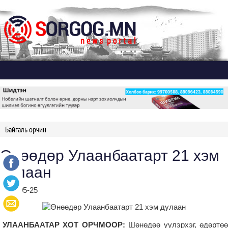
Дэлгэх
Байгаль орчин
Өнөөдөр Улаанбаатарт 21 хэм
дулаан
2022-05-25
УЛААНБААТАР ХОТ ОРЧМООР:
Шөнөдөө үүлэрхэг, өдөртө