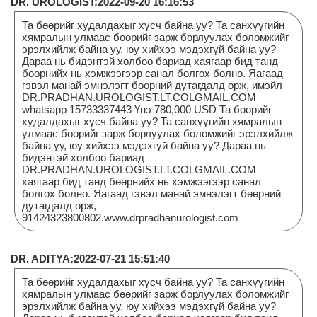
DR. UROLOGIST:2022-09-20 16:16:53
Та бөөрийг худалдахыг хүсч байна уу? Та санхүүгийн
хямралын улмаас бөөрийг зарж борлуулах боломжийг
эрэлхийлж байна уу, юу хийхээ мэдэхгүй байна уу?
Дараа нь бидэнтэй холбоо бариад хаягаар бид танд
бөөрнийх нь хэмжээгээр санал болгох болно. Яагаад
гэвэл манай эмнэлэгт бөөрний дутагдалд орж, имэйл
DR.PRADHAN.UROLOGIST.LT.COLGMAIL.COM
whatsapp 15733337443 Үнэ 780,000 USD Та бөөрийг
худалдахыг хүсч байна уу? Та санхүүгийн хямралын
улмаас бөөрийг зарж борлуулах боломжийг эрэлхийлж
байна уу, юу хийхээ мэдэхгүй байна уу? Дараа нь
бидэнтэй холбоо бариад
DR.PRADHAN.UROLOGIST.LT.COLGMAIL.COM
хаягаар бид танд бөөрнийх нь хэмжээгээр санал
болгох болно. Яагаад гэвэл манай эмнэлэгт бөөрний
дутагдалд орж,
91424323800802.www.drpradhanurologist.com
DR. ADITYA:2022-07-21 15:51:40
Та бөөрийг худалдахыг хүсч байна уу? Та санхүүгийн
хямралын улмаас бөөрийг зарж борлуулах боломжийг
эрэлхийлж байна уу, юу хийхээ мэдэхгүй байна уу?