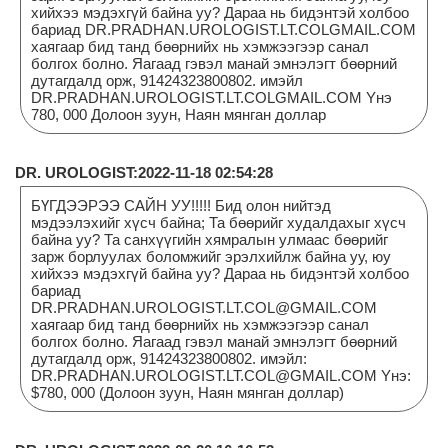
хийхээ мэдэхгүй байна уу? Дараа нь бидэнтэй холбоо
бариад DR.PRADHAN.UROLOGIST.LT.COLGMAIL.COM
хаягаар бид танд бөөрнийх нь хэмжээгээр санал
болгох болно. Яагаад гэвэл манай эмнэлэгт бөөрний
дутагдалд орж, 91424323800802. имэйл
DR.PRADHAN.UROLOGIST.LT.COLGMAIL.COM Yнэ
780, 000 Долоон зуун, Наян мянган доллар
DR. UROLOGIST:2022-11-18 02:54:28
БҮГДЭЭРЭЭ САЙН УУ!!!!! Бид олон нийтэд
мэдээлэхийг хүсч байна; Та бөөрийг худалдахыг хүсч
байна уу? Та санхүүгийн хямралын улмаас бөөрийг
зарж борлуулах боломжийг эрэлхийлж байна уу, юу
хийхээ мэдэхгүй байна уу? Дараа нь бидэнтэй холбоо
бариад
DR.PRADHAN.UROLOGIST.LT.COL@GMAIL.COM
хаягаар бид танд бөөрнийх нь хэмжээгээр санал
болгох болно. Яагаад гэвэл манай эмнэлэгт бөөрний
дутагдалд орж, 91424323800802. имэйл:
DR.PRADHAN.UROLOGIST.LT.COL@GMAIL.COM Yнэ:
$780, 000 (Долоон зуун, Наян мянган доллар)