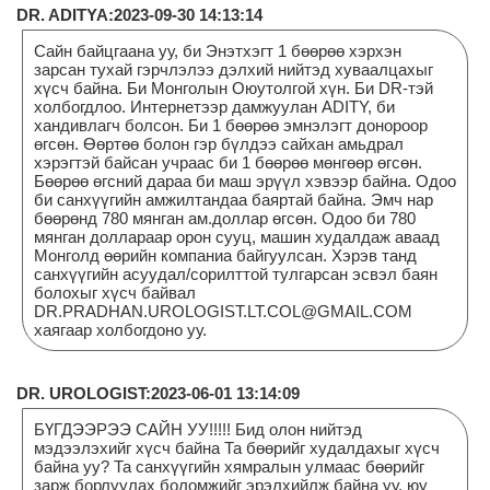
DR. ADITYA:2023-09-30 14:13:14
Сайн байцгаана уу, би Энэтхэгт 1 бөөрөө хэрхэн
зарсан тухай гэрчлэлээ дэлхий нийтэд хуваалцахыг
хүсч байна. Би Монголын Оюутолгой хүн. Би DR-тэй
холбогдлоо. Интернетээр дамжуулан ADITY, би
хандивлагч болсон. Би 1 бөөрөө эмнэлэгт донороор
өгсөн. Өөртөө болон гэр бүлдээ сайхан амьдрал
хэрэгтэй байсан учраас би 1 бөөрөө мөнгөөр өгсөн.
Бөөрөө өгсний дараа би маш эрүүл хэвээр байна. Одоо
би санхүүгийн амжилтандаа баяртай байна. Эмч нар
бөөрөнд 780 мянган ам.доллар өгсөн. Одоо би 780
мянган доллараар орон сууц, машин худалдаж аваад
Монголд өөрийн компаниа байгуулсан. Хэрэв танд
санхүүгийн асуудал/сорилттой тулгарсан эсвэл баян
болохыг хүсч байвал
DR.PRADHAN.UROLOGIST.LT.COL@GMAIL.COM
хаягаар холбогдоно уу.
DR. UROLOGIST:2023-06-01 13:14:09
БҮГДЭЭРЭЭ САЙН УУ!!!!! Бид олон нийтэд
мэдээлэхийг хүсч байна Та бөөрийг худалдахыг хүсч
байна уу? Та санхүүгийн хямралын улмаас бөөрийг
зарж борлуулах боломжийг эрэлхийлж байна уу, юу