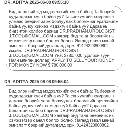
DR. ADITYA:2025-06-08 09:55:10
Бид олон нийтэд мэдээлэхийг хүсч байна; Та бөөрийг
худалдахыг хүсч байна уу? Та санхүүгийн хямралын
улмаас бөөрийг зарж борлуулах боломжийг эрэлхийлж
байна уу, юу хийхээ мэдэхгүй байна уу? Дараа нь
бидэнтэй холбоо бариад DR.PRADHAN.UROLOGIST
.LT.COL@GMAIL.COM хаягаар бид танд бөөрнийх нь
хэмжээгээр санал болгох болно. Яагаад гэвэл манай
эмнэлэгт бөөрний дутагдалд орж, 91424323800802.
имэйл: DR.PRADHAN.UROLOGIST
.LT.COL@GMAIL.COM Yнэ: $780, 000 (Долоон зуун,
Наян мянган доллар) APPLY TO SELL YOUR KIDNEY
FOR MONEY NOW $ 780,000.00
DR. ADITYA:2025-06-08 09:55:04
Бид олон нийтэд мэдээлэхийг хүсч байна; Та бөөрийг
худалдахыг хүсч байна уу? Та санхүүгийн хямралын
улмаас бөөрийг зарж борлуулах боломжийг эрэлхийлж
байна уу, юу хийхээ мэдэхгүй байна уу? Дараа нь
бидэнтэй холбоо бариад DR.PRADHAN.UROLOGIST
.LT.COL@GMAIL.COM хаягаар бид танд бөөрнийх нь
хэмжээгээр санал болгох болно. Яагаад гэвэл манай
эмнэлэгт бөөрний дутагдалд орж, 91424323800802.