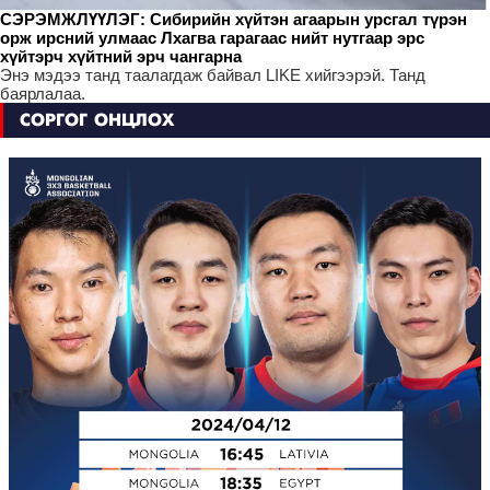
СЭРЭМЖЛҮҮЛЭГ: Сибирийн хүйтэн агаарын урсгал түрэн
орж ирсний улмаас Лхагва гарагаас нийт нутгаар эрс
хүйтэрч хүйтний эрч чангарна
Энэ мэдээ танд таалагдаж байвал LIKE хийгээрэй. Танд
баярлалаа.
СОРГОГ ОНЦЛОХ