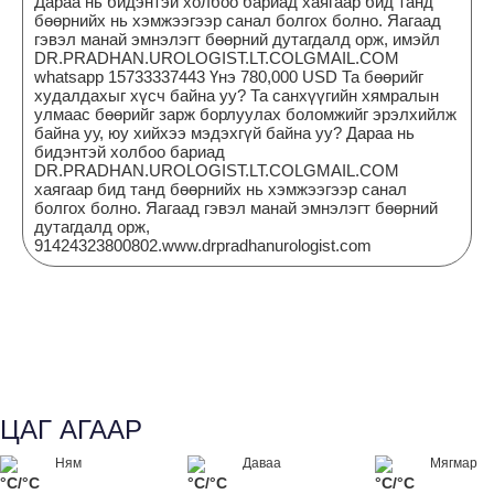
Дараа нь бидэнтэй холбоо бариад хаягаар бид танд
бөөрнийх нь хэмжээгээр санал болгох болно. Яагаад
гэвэл манай эмнэлэгт бөөрний дутагдалд орж, имэйл
DR.PRADHAN.UROLOGIST.LT.COLGMAIL.COM
whatsapp 15733337443 Үнэ 780,000 USD Та бөөрийг
худалдахыг хүсч байна уу? Та санхүүгийн хямралын
улмаас бөөрийг зарж борлуулах боломжийг эрэлхийлж
байна уу, юу хийхээ мэдэхгүй байна уу? Дараа нь
бидэнтэй холбоо бариад
DR.PRADHAN.UROLOGIST.LT.COLGMAIL.COM
хаягаар бид танд бөөрнийх нь хэмжээгээр санал
болгох болно. Яагаад гэвэл манай эмнэлэгт бөөрний
дутагдалд орж,
91424323800802.www.drpradhanurologist.com
ЦАГ АГААР
Ням
Даваа
Мягмар
°C/°C
°C/°C
°C/°C