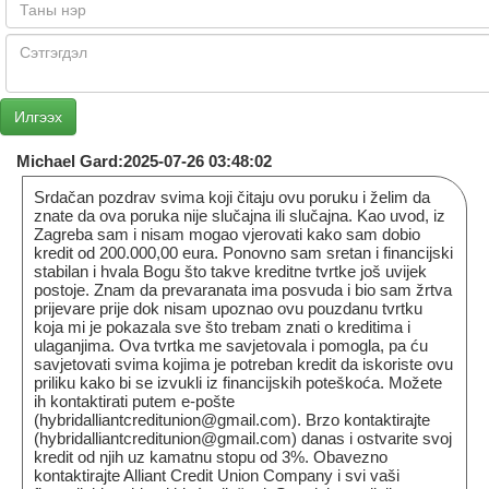
Michael Gard:2025-07-26 03:48:02
Srdačan pozdrav svima koji čitaju ovu poruku i želim da
znate da ova poruka nije slučajna ili slučajna. Kao uvod, iz
Zagreba sam i nisam mogao vjerovati kako sam dobio
kredit od 200.000,00 eura. Ponovno sam sretan i financijski
stabilan i hvala Bogu što takve kreditne tvrtke još uvijek
postoje. Znam da prevaranata ima posvuda i bio sam žrtva
prijevare prije dok nisam upoznao ovu pouzdanu tvrtku
koja mi je pokazala sve što trebam znati o kreditima i
ulaganjima. Ova tvrtka me savjetovala i pomogla, pa ću
savjetovati svima kojima je potreban kredit da iskoriste ovu
priliku kako bi se izvukli iz financijskih poteškoća. Možete
ih kontaktirati putem e-pošte
(hybridalliantcreditunion@gmail.com). Brzo kontaktirajte
(hybridalliantcreditunion@gmail.com) danas i ostvarite svoj
kredit od njih uz kamatnu stopu od 3%. Obavezno
kontaktirajte Alliant Credit Union Company i svi vaši