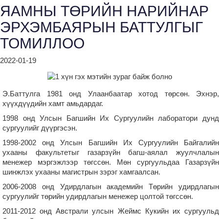
ЯАМНЫ ТӨРИЙН НАРИЙНАР
ЭРХЭМБАЯРЫН БАТТУЛГЫГ
ТОМИЛЛОО
2022-01-19
Э.Баттулга 1981 онд Улаанбаатар хотод төрсөн. Эхнэр,
хүүхдүүдийн хамт амьдардаг.
1998 онд Улсын Багшийн Их Сургуулийн лаборатори дунд
сургуулийг дүүргэсэн.
1998-2002 онд Улсын Багшийн Их Сургуулийн Байгалийн
ухааны факультетыг газарзүйн багш-аялал жуулчлалын
менежер мэргэжлээр төгссөн. Мөн сургуульдаа Газарзүйн
шинжлэх ухааны магистрын зэрэг хамгаалсан.
2006-2008 онд Удирдлагын академийн Төрийн удирдлагын
сургуулийг төрийн удирдлагын менежер цолтой төгссөн.
2011-2012 онд Австрали улсын Жеймс Кукийн их сургуульд