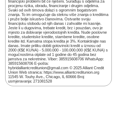
financijski problemi bit će riješeni. Surađuju s odjelima za
procjenu rizika, obradu, financiranje i drugim odjelima.
Svaki od ovih timova dolazi s ogromnim bogatstvom
znanja. To im omogućuje da steknu više znanja o kreditima
i pruže bolje iskustvo članovima. Ostvarite svoju
financijsku slobodu od njih danas i zahvalite mi kasnije.
Jeste li u dugovima, trebate kredit, brz i pouzdan, ovo je
mjesto za dobivanje vjerodostojnih kredita. Nude poslovne
kredite, studentske kredite, stambene kredite, osobne
kredite itd. Kamatna stopa kredita je 3%. Kontaktirajte nas
danas. Imate priliku dobiti gotovinski kredit u iznosu od
2000 (€$£ KUNA) - 5.000.000 - 100.000.000 (€$£ KUNA) s
mogućnostima otplate od 1 godine do 45 godina bez
jamstva za nekretnine. Viber: 385915608706 WhatsApp:
385915608706 E-pošta:
hybridalliantcreditunion@gmail.com © 2025 Alliant Credit
Union Web stranica: https://www.alliantcreditunion.org
11545 W. Touhy Ave., Chicago, IL 60666 Broj
usmjeravanja: 271081528