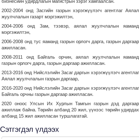
бизнесийн удирдлагын магистрын зэрэг хамгаалсан.
2002-2004 онд Засгийн газрын хэрэгжүүлэгч агентлаг Аялал
жуулчлалын газарт мэргэжилтэн,
2004-2006 онд Зам, тээвэр, аялал жуулчлалын яаманд
мэргэжилтэн,
2006-2008 онд тус яаманд газрын орлогч дарга, газрын даргаар
ажилласан.
2008-2011 онд Байгаль орчин, аялал жуулчлалын яаманд
газрын орлогч дарга, газрын даргаар ажилласан.
2013-2016 онд Нийслэлийн Засаг даргын хэрэгжүүлэгч агентлаг
Аялал жуулчлалын газрын даргаар,
2016-2020 онд Нийслэлийн Засаг даргын хэрэгжүүлэгч агентлаг
Байгаль орчны газрын даргаар ажилласан.
2020 оноос Улсын Их Хурлын Тамгын газрын дэд даргаар
ажиллаж байна. Төрийн албанд 20 жил, үүнээс төрийн удирдах
албанд 15 жил ажилласан туршлагатай.
Сэтгэгдэл үлдээх