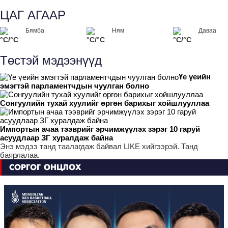
ЦАГ АГААР
Бямба
Ням
Даваа
°C/°C
°C/°C
°C/°C
Төстэй мэдээнүүд
Үе үеийн
эмэгтэй парламентчдын чуулган болно
Сонгуулийн тухай хуулийг өргөн барихыг хойшлууллаа
Импортын ачаа тээврийг эрчимжүүлэх зэрэг 10 гаруй
асуудлаар ЗГ хуралдаж байна
Энэ мэдээ танд таалагдаж байвал LIKE хийгээрэй. Танд
баярлалаа.
СОРГОГ ОНЦЛОХ