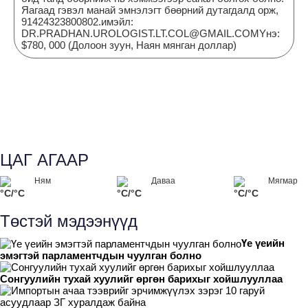
Яагаад гэвэл манай эмнэлэгт бөөрний дутагдалд орж,
91424323800802.имэйл:
DR.PRADHAN.UROLOGIST.LT.COL@GMAIL.COMYнэ:
$780, 000 (Долоон зуун, Наян мянган доллар)
ЦАГ АГААР
Ням
Даваа
Мягмар
°C/°C
°C/°C
°C/°C
Төстэй мэдээнүүд
Үе үеийн
эмэгтэй парламентчдын чуулган болно
Сонгуулийн тухай хуулийг өргөн барихыг хойшлууллаа