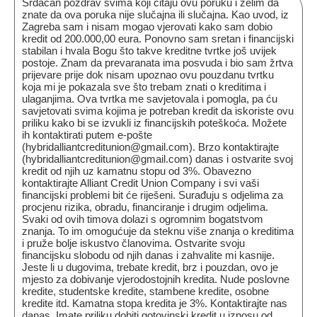
Srdačan pozdrav svima koji čitaju ovu poruku i želim da
znate da ova poruka nije slučajna ili slučajna. Kao uvod, iz
Zagreba sam i nisam mogao vjerovati kako sam dobio
kredit od 200.000,00 eura. Ponovno sam sretan i financijski
stabilan i hvala Bogu što takve kreditne tvrtke još uvijek
postoje. Znam da prevaranata ima posvuda i bio sam žrtva
prijevare prije dok nisam upoznao ovu pouzdanu tvrtku
koja mi je pokazala sve što trebam znati o kreditima i
ulaganjima. Ova tvrtka me savjetovala i pomogla, pa ću
savjetovati svima kojima je potreban kredit da iskoriste ovu
priliku kako bi se izvukli iz financijskih poteškoća. Možete
ih kontaktirati putem e-pošte
(hybridalliantcreditunion@gmail.com). Brzo kontaktirajte
(hybridalliantcreditunion@gmail.com) danas i ostvarite svoj
kredit od njih uz kamatnu stopu od 3%. Obavezno
kontaktirajte Alliant Credit Union Company i svi vaši
financijski problemi bit će riješeni. Surađuju s odjelima za
procjenu rizika, obradu, financiranje i drugim odjelima.
Svaki od ovih timova dolazi s ogromnim bogatstvom
znanja. To im omogućuje da steknu više znanja o kreditima
i pruže bolje iskustvo članovima. Ostvarite svoju
financijsku slobodu od njih danas i zahvalite mi kasnije.
Jeste li u dugovima, trebate kredit, brz i pouzdan, ovo je
mjesto za dobivanje vjerodostojnih kredita. Nude poslovne
kredite, studentske kredite, stambene kredite, osobne
kredite itd. Kamatna stopa kredita je 3%. Kontaktirajte nas
danas. Imate priliku dobiti gotovinski kredit u iznosu od