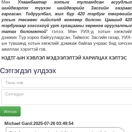
Мөн
Улаанбаатар хотын тулгамдсан асуудлыг
шийдвэрлэх түүхэн шийдвэрийг Засгийн газраас
гаргасан. Тодруулбал, жил бүр 420 тэрбум төгрөгийг
улсын төсвөөс нийслэлд өгөхөөр болсон. Цаашид 420
тэрбумаар зогсохгүй урт хугацааны хөрөнгө оруулалтыг
татах боломжтой
” гэлээ. Мөн УИХ-д хотын хөгжлий
дэмжих Түр хороо байгуулагдсан. Тиймээс Засгийн газар, УИХ-
ын түвшинд хотын хөгжлийг дэмжиж байгаа учраас бид хичээн
ажиллах хэрэгтэй гэв.
НЗДТГ-ЫН ХЭВЛЭЛ МЭДЭЭЛЭЛТЭЙ ХАРИЛЦАХ ХЭЛТЭС
Сэтгэгдэл үлдээх
Michael Gard:2025-07-26 03:49:54