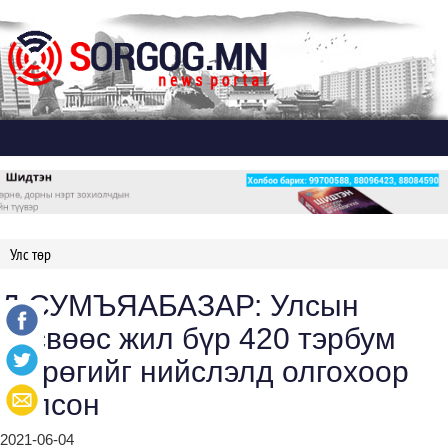
Дэлгэх
Улс төр
Д.СУМЪЯАБАЗАР: Улсын
төсвөөс жил бүр 420 тэрбум
төгрөгийг нийслэлд олгохоор
болсон
2021-06-04