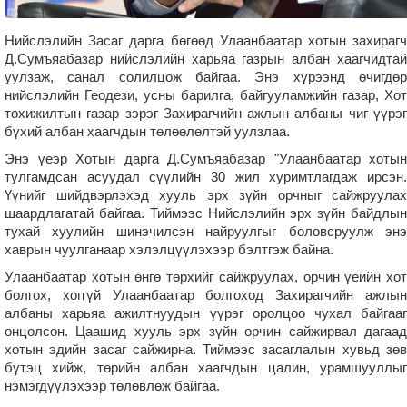
Нийслэлийн Засаг дарга бөгөөд Улаанбаатар хотын захирагч
Д.Сумъяабазар нийслэлийн харьяа газрын албан хаагчидтай
уулзаж, санал солилцож байгаа. Энэ хүрээнд өчигдөр
нийслэлийн Геодези, усны барилга, байгууламжийн газар, Хот
тохижилтын газар зэрэг Захирагчийн ажлын албаны чиг үүрэг
бүхий албан хаагчдын төлөөлөлтэй уулзлаа.
Энэ үеэр Хотын дарга Д.Сумъяабазар "Улаанбаатар хотын
тулгамдсан асуудал сүүлийн 30 жил хуримтлагдаж ирсэн.
Үүнийг шийдвэрлэхэд хууль эрх зүйн орчныг сайжруулах
шаардлагатай байгаа. Тиймээс Нийслэлийн эрх зүйн байдлын
тухай хуулийн шинэчилсэн найруулгыг боловсруулж энэ
хаврын чуулганаар хэлэлцүүлэхээр бэлтгэж байна.
Улаанбаатар хотын өнгө төрхийг сайжруулах, орчин үеийн хот
болгох, хоггүй Улаанбаатар болгоход Захирагчийн ажлын
албаны харьяа ажилтнуудын үүрэг оролцоо чухал байгааг
онцолсон. Цаашид хууль эрх зүйн орчин сайжирвал дагаад
хотын эдийн засаг сайжирна. Тиймээс засаглалын хувьд зөв
бүтэц хийж, төрийн албан хаагчдын цалин, урамшууллыг
нэмэгдүүлэхээр төлөвлөж байгаа.